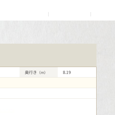
展示
場・
イベント情報
カタログ請求
住まいのご相談
リフォーム
まちづくり
オーナーサポート
企
業・
IR情報
閉じる
閉じる
閉じる
閉じる
閉じる
閉じる
これから土地活用・賃貸経営をご検討の方
これからリフォームをご検討の方
これから住まいをご検討の方
多彩な動画やこだわりが詰まった建築実例、注目の最新情
土地活用の基礎から長期安定経営を目指すオーナー様ま
実例動画や基礎知識、収納の工夫など、理想の住まいを叶
すべてのフィールドに新しい価値をデザインし、持続可能
報など、住まいづくりを楽しく学べるデジタルラウンジで
で、賃貸経営に役立つ多彩な情報を幅広くお届けします。
えるリフォームの具体策とアイデアを豊富にご用意してい
ミサワホームオーナーさま・リフォーム工事ご契約者さま
な未来志向のまちづくりを実現していきます。
奥行き
8.19
（m）
す。
ます。
とミサワホームを結ぶコミュニケーションサイト。お得・
ホームラウンジ 土地活用・賃貸経営
便利・安心なコンテンツや、ミサワホームからの大切なお
ミサワゼネラルソリューション
ホームラウンジ 新築・戸建て
ホームラウンジ リフォーム
知らせなど配信しています。
ミサワアイデンティティ
ミサワオーナーズクラブ