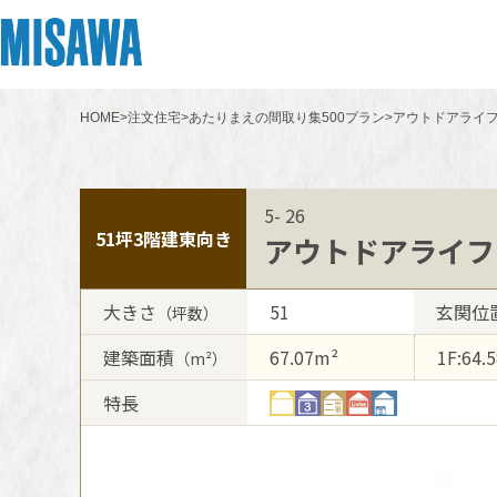
HOME
>
注文住宅
>
あたりまえの間取り集500プラン
>
アウトドアライフ
リフォーム
住まい
土地活用
まちづくり
オーナーサポート
企業・IR情報
建てる
個人のお客さま
戸建て・マンション
複合開発・投資開発
サポートメニュー
企業・IR
5- 26
[注文住宅]
51坪
3階建
東向き
アウトドアライフ
商品ラインアップ
賃貸住宅
ミサワリフォームとは
複合開発事業（ASMACI-アスマチ-）
住まいるりんぐ（ロングサポート）
ニュース
大きさ
51
玄関位
（坪数）
デザイン
賃貸併用住宅
リフォームの流れ
再開発・官民連携事業
保証制度
MISAWAについて
建築面積
67.07m²
1F:64.
（m²）
テクノロジー（住まいの性能）
店舗・各種施設
リフォームメニュー
分譲マンション開発事業
アフターメンテナンス
ミサワホームグループ
特長
建築事例・建築実例
土地活用モデルルーム見学
リフォーム事例
収益不動産・投資開発事業
ミサワリフォーム
IR情報
デザイナーズギャラリー
土地活用実例
建築再生事業
SDGs