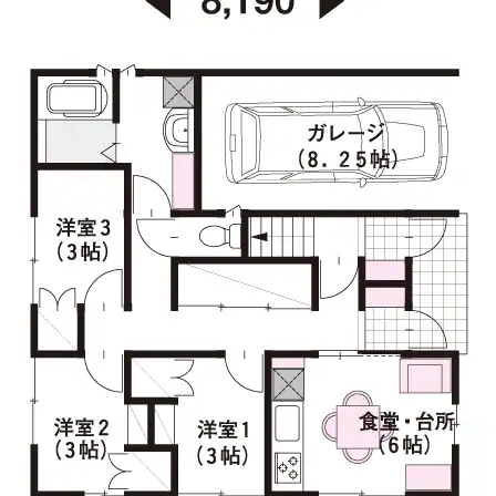
[MISAWA RELAY]
海外事業
住まいの売却