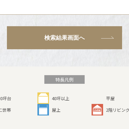
検索結果画面へ
特長凡例
30坪台
40坪以上
平屋
二世帯
屋上
2階リビン