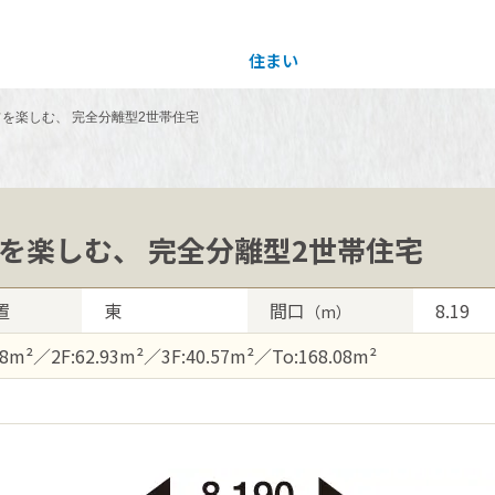
住まい
土地活用
を楽しむ、 完全分離型2世帯住宅
買う
法人のお客さま
事業用
事業用売買
ご相談窓口
採用情報
を楽しむ、 完全分離型2世帯住宅
分譲住宅（建売・土地）検索
企業不動産活用（CRE）戦略
事業用リノベーション
事業用地・事業用建物
お客様センター
新卒者採用
置
東
間口
8.19
（m）
中古住宅検索
社宅建築
ホテル・旅館リフォーム
分譲用地
中途採用
58m²／2F:62.93m²／3F:40.57m²／To:168.08m²
スムストック検索
医療・介護・子育て・障がい福祉施設
障がい者採用
リフォーム営業所
分譲マンション検索
ウエルネス事業
売る