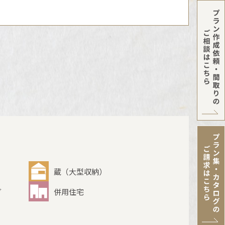
蔵（大型収納）
グ
併用住宅