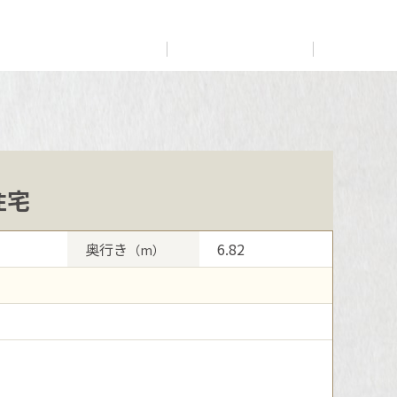
展示
場・
イベント情報
カタログ請求
住まいのご相談
リフォーム
まちづくり
オーナーサポート
企
業・
IR情報
閉じる
閉じる
閉じる
閉じる
閉じる
閉じる
住宅
これから土地活用・賃貸経営をご検討の方
これからリフォームをご検討の方
これから住まいをご検討の方
多彩な動画やこだわりが詰まった建築実例、注目の最新情
土地活用の基礎から長期安定経営を目指すオーナー様ま
実例動画や基礎知識、収納の工夫など、理想の住まいを叶
すべてのフィールドに新しい価値をデザインし、持続可能
報など、住まいづくりを楽しく学べるデジタルラウンジで
で、賃貸経営に役立つ多彩な情報を幅広くお届けします。
えるリフォームの具体策とアイデアを豊富にご用意してい
ミサワホームオーナーさま・リフォーム工事ご契約者さま
な未来志向のまちづくりを実現していきます。
奥行き
6.82
（m）
す。
ます。
とミサワホームを結ぶコミュニケーションサイト。お得・
ホームラウンジ 土地活用・賃貸経営
便利・安心なコンテンツや、ミサワホームからの大切なお
ミサワゼネラルソリューション
ホームラウンジ 新築・戸建て
ホームラウンジ リフォーム
知らせなど配信しています。
ミサワアイデンティティ
ミサワオーナーズクラブ