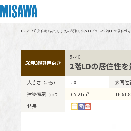
HOME
>
注文住宅
>
あたりまえの間取り集500プラン
>
2階LDの居住性
リフォーム
住まい
土地活用
まちづくり
オーナーサポート
企業・IR情報
建てる
個人のお客さま
戸建て・マンション
複合開発・投資開発
サポートメニュー
企業・IR
5- 40
[注文住宅]
50坪
3階建
西向き
2階LDの居住性
商品ラインアップ
賃貸住宅
ミサワリフォームとは
複合開発事業（ASMACI-アスマチ-）
住まいるりんぐ（ロングサポート）
ニュース
大きさ
50
玄関位
（坪数）
デザイン
賃貸併用住宅
リフォームの流れ
再開発・官民連携事業
保証制度
MISAWAについて
建築面積
65.21m²
1F:61.
（m²）
テクノロジー（住まいの性能）
店舗・各種施設
リフォームメニュー
分譲マンション開発事業
アフターメンテナンス
ミサワホームグループ
特長
建築事例・建築実例
土地活用モデルルーム見学
リフォーム事例
収益不動産・投資開発事業
ミサワリフォーム
IR情報
デザイナーズギャラリー
土地活用実例
建築再生事業
SDGs