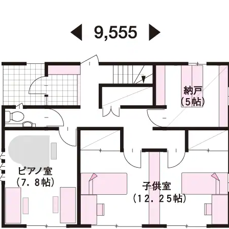
[MISAWA RELAY]
海外事業
住まいの売却