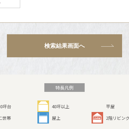
検索結果画面へ
特長凡例
30坪台
40坪以上
平屋
二世帯
屋上
2階リビン