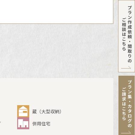
蔵（大型収納）
グ
併用住宅