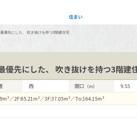
住まい
土地活用
を最優先にした、 吹き抜けを持つ3階建住宅
買う
法人のお客さま
事業用
事業用売買
ご相談窓口
採用情報
を最優先にした、 吹き抜けを持つ3階建
分譲住宅（建売・土地）検索
企業不動産活用（CRE）戦略
事業用リノベーション
事業用地・事業用建物
お客様センター
新卒者採用
置
西
間口
9.55
（m）
中古住宅検索
社宅建築
ホテル・旅館リフォーム
分譲用地
中途採用
89m²／2F:65.21m²／3F:37.05m²／To:164.15m²
スムストック検索
医療・介護・子育て・障がい福祉施設
障がい者採用
リフォーム営業所
分譲マンション検索
ウエルネス事業
売る