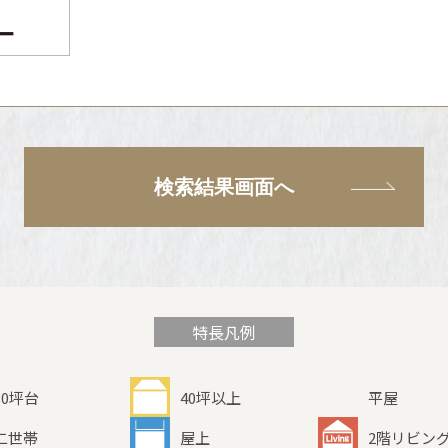
検索結果画面へ
特長凡例
30坪台
40坪以上
平屋
二世帯
屋上
2階リビン