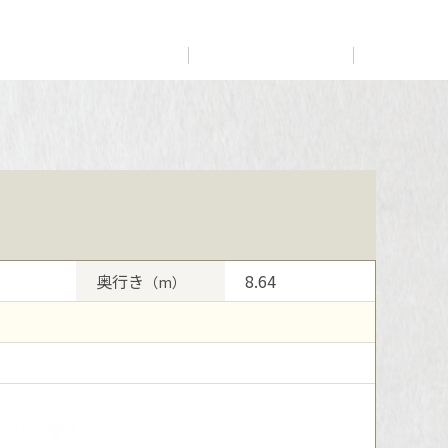
展示
場・
イベント情報
カタログ請求
住まいのご相談
リフォーム
まちづくり
オーナーサポート
企
業・
IR情報
閉じる
閉じる
閉じる
閉じる
閉じる
閉じる
これから土地活用・賃貸経営をご検討の方
これからリフォームをご検討の方
これから住まいをご検討の方
多彩な動画やこだわりが詰まった建築実例、注目の最新情
土地活用の基礎から長期安定経営を目指すオーナー様ま
実例動画や基礎知識、収納の工夫など、理想の住まいを叶
すべてのフィールドに新しい価値をデザインし、持続可能
報など、住まいづくりを楽しく学べるデジタルラウンジで
で、賃貸経営に役立つ多彩な情報を幅広くお届けします。
えるリフォームの具体策とアイデアを豊富にご用意してい
ミサワホームオーナーさま・リフォーム工事ご契約者さま
な未来志向のまちづくりを実現していきます。
奥行き
8.64
（m）
す。
ます。
とミサワホームを結ぶコミュニケーションサイト。お得・
ホームラウンジ 土地活用・賃貸経営
便利・安心なコンテンツや、ミサワホームからの大切なお
ミサワゼネラルソリューション
ホームラウンジ 新築・戸建て
ホームラウンジ リフォーム
知らせなど配信しています。
ミサワアイデンティティ
ミサワオーナーズクラブ