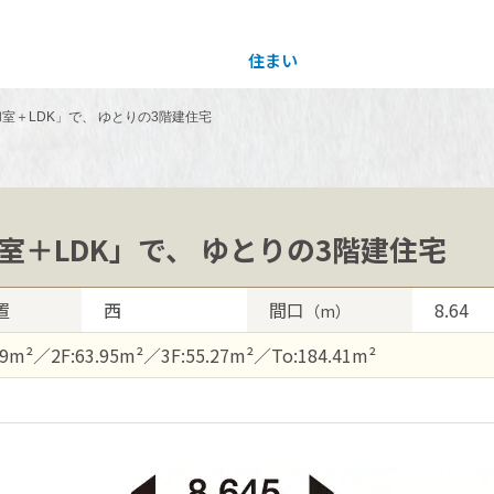
住まい
土地活用
室＋LDK」で、 ゆとりの3階建住宅
買う
法人のお客さま
事業用
事業用売買
ご相談窓口
採用情報
室＋LDK」で、 ゆとりの3階建住宅
分譲住宅（建売・土地）検索
企業不動産活用（CRE）戦略
事業用リノベーション
事業用地・事業用建物
お客様センター
新卒者採用
置
西
間口
8.64
（m）
中古住宅検索
社宅建築
ホテル・旅館リフォーム
分譲用地
中途採用
19m²／2F:63.95m²／3F:55.27m²／To:184.41m²
スムストック検索
医療・介護・子育て・障がい福祉施設
障がい者採用
リフォーム営業所
分譲マンション検索
ウエルネス事業
売る