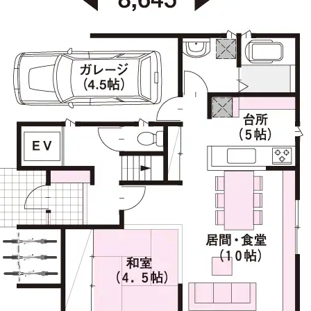
[MISAWA RELAY]
海外事業
住まいの売却