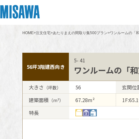
HOME
>
注文住宅
>
あたりまえの間取り集500プラン
>
ワンルームの「和
リフォーム
住まい
土地活用
まちづくり
オーナーサポート
企業・IR情報
建てる
個人のお客さま
戸建て・マンション
複合開発・投資開発
サポートメニュー
企業・IR
5- 41
[注文住宅]
56坪
3階建
西向き
ワンルームの「和
商品ラインアップ
賃貸住宅
ミサワリフォームとは
複合開発事業（ASMACI-アスマチ-）
住まいるりんぐ（ロングサポート）
ニュース
大きさ
56
玄関位
（坪数）
デザイン
賃貸併用住宅
リフォームの流れ
再開発・官民連携事業
保証制度
MISAWAについて
建築面積
67.28m²
1F:65.
（m²）
テクノロジー（住まいの性能）
店舗・各種施設
リフォームメニュー
分譲マンション開発事業
アフターメンテナンス
ミサワホームグループ
特長
建築事例・建築実例
土地活用モデルルーム見学
リフォーム事例
収益不動産・投資開発事業
ミサワリフォーム
IR情報
デザイナーズギャラリー
土地活用実例
建築再生事業
SDGs