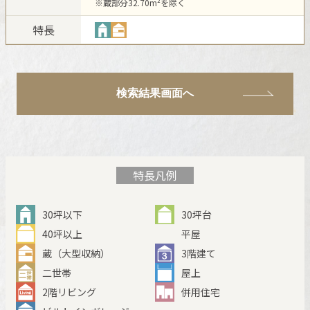
※蔵部分32.70m²を除く
新卒者採用
ホームを結ぶコミュニケーションサイト。お得・便利・安心なコン
ホームラウンジ リフォーム
向のまちづくりを実現していきます。
テンツや、ミサワホームからの大切なお知らせなど配信していま
特長
中途採用
す。
ミサワゼネラルソリューション
これから住まいをご検討の方
ミサワオーナーズクラブ
多彩な動画やこだわりが詰まった建築実例、注目の最新情報など、
障がい者採用
住まいづくりを楽しく学べるデジタルラウンジです。
検索結果画面へ
ホームラウンジ 新築・戸建て
ウエルネス事業
海外事業
特長凡例
30坪以下
30坪台
40坪以上
平屋
蔵（大型収納）
3階建て
二世帯
屋上
2階リビング
併用住宅