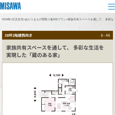
HOME
>
注文住宅
>
あたりまえの間取り集500プラン
>
家族共有スペースを通して、 多彩な
住まい
38坪
2階建
西向き
6- 46
建てる
土地活用
[注文住宅]
家族共有スペースを通して、 多彩な生活を
実現した「蔵のある家」
個人のお客さま
商品ラインアップ
リフォーム
デザイン
戸建て・マンション
賃貸住宅
まちづくり
テクノロジー（住まいの性能）
賃貸併用住宅
複合開発・投資開発
ミサワリフォームとは
建築事例・建築実例
オーナーサポート
店舗・各種施設
リフォームの流れ
デザイナーズギャラリー
サポートメニュー
複合開発事業（ASMACI-アスマチ-）
土地活用モデルルーム見学
企
業・
IR情報
リフォームメニュー
インテリア