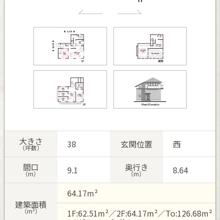
再開発・官民連携事業
土地活用実例
展示
場・
イベント情報
企業・IR
住まいるりんぐ（ロングサポート）
リフォーム事例
住まいづくりガイド
分譲マンション開発事業
カタログ請求
法人のお客さま
保証制度
事業用
買う
ニュース
収益不動産・投資開発事業
住まいのご相談
アフターメンテナンス
企業不動産活用（CRE）戦略
MISAWAについて
建築再生事業
事業用リノベーション
分譲住宅（建売・土地）検索
ミサワリフォーム
社宅建築
ミサワホームグループ
事業用売買
ホテル・旅館リフォーム
中古住宅検索
ご相談窓口
医療・介護・子育て・障がい福祉施設
IR情報
スムストック検索
リフォーム営業所
事業用地・事業用建物
SDGs
大きさ
38
玄関位置
西
お客様センター
分譲マンション検索
（坪数）
これから土地活用・賃貸経営をご検討の方
分譲用地
環境活動
間口
奥行き
9.1
8.64
土地活用の基礎から長期安定経営を目指すオーナー様まで、賃貸経
（m）
（m）
売る
[MISAWA RELAY]
営に役立つ多彩な情報を幅広くお届けします。
これからリフォームをご検討の方
採用情報
64.17m²
実例動画や基礎知識、収納の工夫など、理想の住まいを叶えるリフ
ホームラウンジ 土地活用・賃貸経営
建築面積
ォームの具体策とアイデアを豊富にご用意しています。
住まいの売却
（m²）
1F:62.51m²／2F:64.17m²／To:126.68m²
ミサワホームオーナーさま・リフォーム工事ご契約者さまとミサワ
すべてのフィールドに新しい価値をデザインし、持続可能な未来志