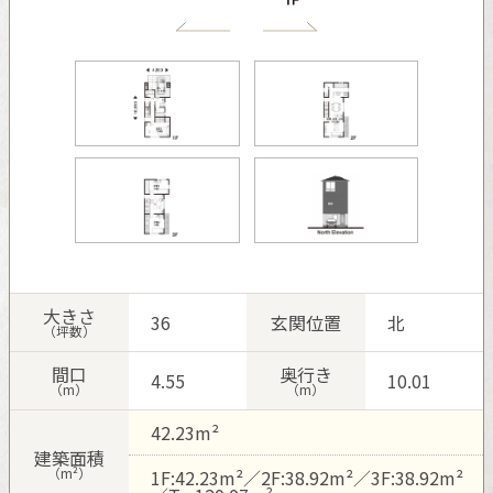
再開発・官民連携事業
土地活用実例
展示
場・
イベント情報
企業・IR
住まいるりんぐ（ロングサポート）
リフォーム事例
住まいづくりガイド
分譲マンション開発事業
カタログ請求
法人のお客さま
保証制度
事業用
買う
ニュース
収益不動産・投資開発事業
住まいのご相談
アフターメンテナンス
企業不動産活用（CRE）戦略
MISAWAについて
建築再生事業
事業用リノベーション
分譲住宅（建売・土地）検索
ミサワリフォーム
社宅建築
ミサワホームグループ
事業用売買
ホテル・旅館リフォーム
中古住宅検索
ご相談窓口
医療・介護・子育て・障がい福祉施設
IR情報
スムストック検索
リフォーム営業所
事業用地・事業用建物
SDGs
大きさ
36
玄関位置
北
お客様センター
分譲マンション検索
（坪数）
これから土地活用・賃貸経営をご検討の方
分譲用地
環境活動
間口
奥行き
4.55
10.01
土地活用の基礎から長期安定経営を目指すオーナー様まで、賃貸経
（m）
（m）
売る
[MISAWA RELAY]
営に役立つ多彩な情報を幅広くお届けします。
これからリフォームをご検討の方
採用情報
42.23m²
実例動画や基礎知識、収納の工夫など、理想の住まいを叶えるリフ
ホームラウンジ 土地活用・賃貸経営
建築面積
ォームの具体策とアイデアを豊富にご用意しています。
住まいの売却
（m²）
1F:42.23m²／2F:38.92m²／3F:38.92m²
ミサワホームオーナーさま・リフォーム工事ご契約者さまとミサワ
すべてのフィールドに新しい価値をデザインし、持続可能な未来志