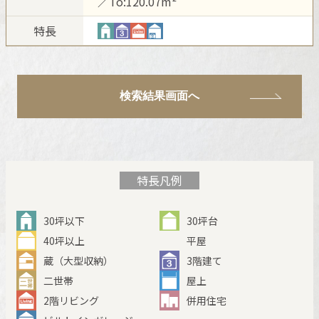
／To:120.07m²
新卒者採用
ホームを結ぶコミュニケーションサイト。お得・便利・安心なコン
ホームラウンジ リフォーム
向のまちづくりを実現していきます。
テンツや、ミサワホームからの大切なお知らせなど配信していま
特長
中途採用
す。
ミサワゼネラルソリューション
これから住まいをご検討の方
ミサワオーナーズクラブ
多彩な動画やこだわりが詰まった建築実例、注目の最新情報など、
障がい者採用
住まいづくりを楽しく学べるデジタルラウンジです。
検索結果画面へ
ホームラウンジ 新築・戸建て
ウエルネス事業
海外事業
特長凡例
30坪以下
30坪台
40坪以上
平屋
蔵（大型収納）
3階建て
二世帯
屋上
2階リビング
併用住宅