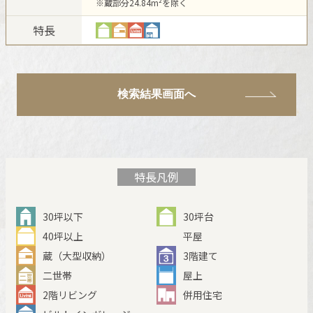
※蔵部分24.84m²を除く
新卒者採用
ホームを結ぶコミュニケーションサイト。お得・便利・安心なコン
ホームラウンジ リフォーム
向のまちづくりを実現していきます。
テンツや、ミサワホームからの大切なお知らせなど配信していま
特長
中途採用
す。
ミサワゼネラルソリューション
これから住まいをご検討の方
ミサワオーナーズクラブ
多彩な動画やこだわりが詰まった建築実例、注目の最新情報など、
障がい者採用
住まいづくりを楽しく学べるデジタルラウンジです。
検索結果画面へ
ホームラウンジ 新築・戸建て
ウエルネス事業
海外事業
特長凡例
30坪以下
30坪台
40坪以上
平屋
蔵（大型収納）
3階建て
二世帯
屋上
2階リビング
併用住宅