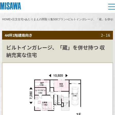
HOME
>
注文住宅
>
あたりまえの間取り集500プラン
>
ビルトインガレージ、「蔵」を併せ持
住まい
44坪
2階建
南向き
2- 16
建てる
土地活用
[注文住宅]
ビルトインガレージ、「蔵」を併せ持つ 収
納充実な住宅
個人のお客さま
商品ラインアップ
リフォーム
デザイン
戸建て・マンション
賃貸住宅
まちづくり
テクノロジー（住まいの性能）
賃貸併用住宅
複合開発・投資開発
ミサワリフォームとは
建築事例・建築実例
オーナーサポート
店舗・各種施設
リフォームの流れ
デザイナーズギャラリー
サポートメニュー
複合開発事業（ASMACI-アスマチ-）
土地活用モデルルーム見学
企
業・
IR情報
リフォームメニュー
インテリア