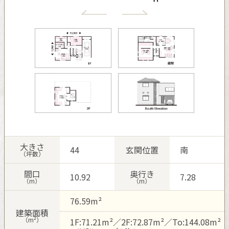
再開発・官民連携事業
土地活用実例
展示
場・
イベント情報
企業・IR
住まいるりんぐ（ロングサポート）
リフォーム事例
住まいづくりガイド
分譲マンション開発事業
カタログ請求
法人のお客さま
保証制度
事業用
買う
ニュース
収益不動産・投資開発事業
住まいのご相談
アフターメンテナンス
企業不動産活用（CRE）戦略
MISAWAについて
建築再生事業
事業用リノベーション
分譲住宅（建売・土地）検索
ミサワリフォーム
社宅建築
ミサワホームグループ
事業用売買
ホテル・旅館リフォーム
中古住宅検索
ご相談窓口
医療・介護・子育て・障がい福祉施設
IR情報
スムストック検索
リフォーム営業所
事業用地・事業用建物
SDGs
大きさ
44
玄関位置
南
お客様センター
分譲マンション検索
（坪数）
これから土地活用・賃貸経営をご検討の方
分譲用地
環境活動
間口
奥行き
10.92
7.28
土地活用の基礎から長期安定経営を目指すオーナー様まで、賃貸経
（m）
（m）
売る
[MISAWA RELAY]
営に役立つ多彩な情報を幅広くお届けします。
これからリフォームをご検討の方
採用情報
76.59m²
実例動画や基礎知識、収納の工夫など、理想の住まいを叶えるリフ
ホームラウンジ 土地活用・賃貸経営
建築面積
ォームの具体策とアイデアを豊富にご用意しています。
住まいの売却
（m²）
1F:71.21m²／2F:72.87m²／To:144.08m²
ミサワホームオーナーさま・リフォーム工事ご契約者さまとミサワ
すべてのフィールドに新しい価値をデザインし、持続可能な未来志