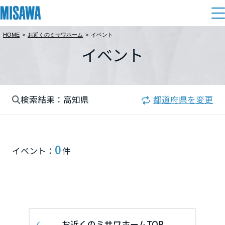
HOME
>
お近くのミサワホーム
>
イベント
住まい
イベント
都道府県を選択
建てる
土地活用
[注文住宅]
北海道
検索結果：高知県
都道府県を変更
個人のお客さま
商品ラインアップ
リフォーム
北海道
デザイン
戸建て・マンション
賃貸住宅
まちづくり
0
東北
イベント：
件
テクノロジー（住まいの性能）
賃貸併用住宅
関東
複合開発・投資開発
ミサワリフォームとは
建築事例・建築実例
オーナーサポート
店舗・各種施設
栃木県
リフォームの流れ
デザイナーズギャラリー
サポートメニュー
複合開発事業（ASMACI-アスマチ-）
土地活用モデルルーム見学
企
業・
IR情報
リフォームメニュー
インテリア
お近くのミサワホームTOP