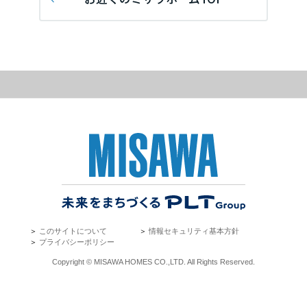
再開発・官民連携事業
土地活用実例
展示
場・
イベント情報
埼玉県
企業・IR
住まいるりんぐ（ロングサポート）
リフォーム事例
住まいづくりガイド
分譲マンション開発事業
カタログ請求
法人のお客さま
保証制度
事業用
買う
千葉県
ニュース
収益不動産・投資開発事業
住まいのご相談
アフターメンテナンス
企業不動産活用（CRE）戦略
MISAWAについて
建築再生事業
事業用リノベーション
分譲住宅（建売・土地）検索
ミサワリフォーム
東京都
社宅建築
ミサワホームグループ
事業用売買
ホテル・旅館リフォーム
中古住宅検索
ご相談窓口
医療・介護・子育て・障がい福祉施設
IR情報
神奈川県
スムストック検索
リフォーム営業所
事業用地・事業用建物
SDGs
お客様センター
分譲マンション検索
甲信越・北陸
これから土地活用・賃貸経営をご検討の方
分譲用地
環境活動
＞
このサイトについて
＞
情報セキュリティ基本方針
土地活用の基礎から長期安定経営を目指すオーナー様まで、賃貸経営
東海エリア
＞
プライバシーポリシー
売る
[MISAWA RELAY]
に役立つ多彩な情報を幅広くお届けします。
これからリフォームをご検討の方
Copyright © MISAWA HOMES CO.,LTD. All Rights Reserved.
採用情報
岐阜県
実例動画や基礎知識、収納の工夫など、理想の住まいを叶えるリフォ
ホームラウンジ 土地活用・賃貸経営
ームの具体策とアイデアを豊富にご用意しています。
住まいの売却
ミサワホームオーナーさま・リフォーム工事ご契約者さまとミサワホ
すべてのフィールドに新しい価値をデザインし、持続可能な未来志向