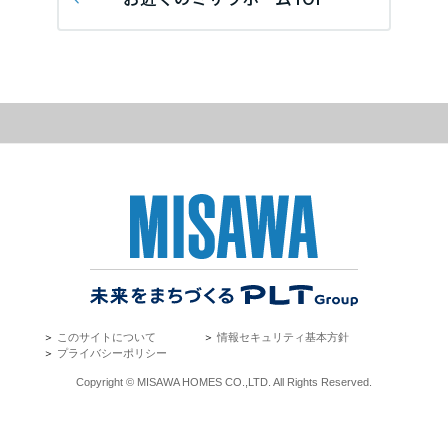
再開発・官民連携事業
土地活用実例
展示
場・
イベント情報
埼玉県
企業・IR
住まいるりんぐ（ロングサポート）
リフォーム事例
住まいづくりガイド
分譲マンション開発事業
カタログ請求
法人のお客さま
保証制度
事業用
買う
千葉県
ニュース
収益不動産・投資開発事業
住まいのご相談
アフターメンテナンス
企業不動産活用（CRE）戦略
MISAWAについて
建築再生事業
事業用リノベーション
分譲住宅（建売・土地）検索
ミサワリフォーム
東京都
社宅建築
ミサワホームグループ
事業用売買
ホテル・旅館リフォーム
中古住宅検索
ご相談窓口
医療・介護・子育て・障がい福祉施設
IR情報
神奈川県
スムストック検索
リフォーム営業所
事業用地・事業用建物
SDGs
お客様センター
分譲マンション検索
甲信越・北陸
これから土地活用・賃貸経営をご検討の方
分譲用地
環境活動
＞
このサイトについて
＞
情報セキュリティ基本方針
土地活用の基礎から長期安定経営を目指すオーナー様まで、賃貸経営
東海エリア
＞
プライバシーポリシー
売る
[MISAWA RELAY]
に役立つ多彩な情報を幅広くお届けします。
これからリフォームをご検討の方
Copyright © MISAWA HOMES CO.,LTD. All Rights Reserved.
採用情報
岐阜県
実例動画や基礎知識、収納の工夫など、理想の住まいを叶えるリフォ
ホームラウンジ 土地活用・賃貸経営
ームの具体策とアイデアを豊富にご用意しています。
住まいの売却
ミサワホームオーナーさま・リフォーム工事ご契約者さまとミサワホ
すべてのフィールドに新しい価値をデザインし、持続可能な未来志向