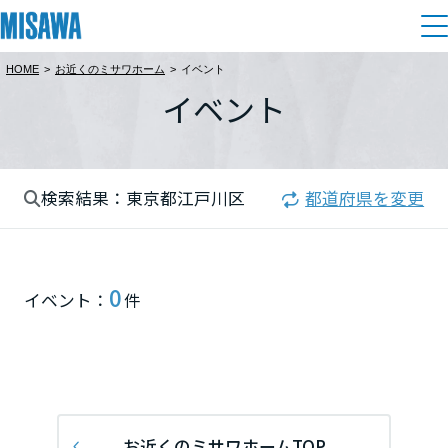
HOME
>
お近くのミサワホーム
>
イベント
住まい
イベント
都道府県を選択
建てる
土地活用
[注文住宅]
北海道
検索結果：東京都江戸川区
都道府県を変更
個人のお客さま
商品ラインアップ
リフォーム
北海道
デザイン
戸建て・マンション
賃貸住宅
まちづくり
0
東北
イベント：
件
テクノロジー（住まいの性能）
賃貸併用住宅
関東
複合開発・投資開発
ミサワリフォームとは
建築事例・建築実例
オーナーサポート
店舗・各種施設
栃木県
リフォームの流れ
デザイナーズギャラリー
サポートメニュー
複合開発事業（ASMACI-アスマチ-）
土地活用モデルルーム見学
企
業・
IR情報
リフォームメニュー
インテリア
お近くのミサワホームTOP