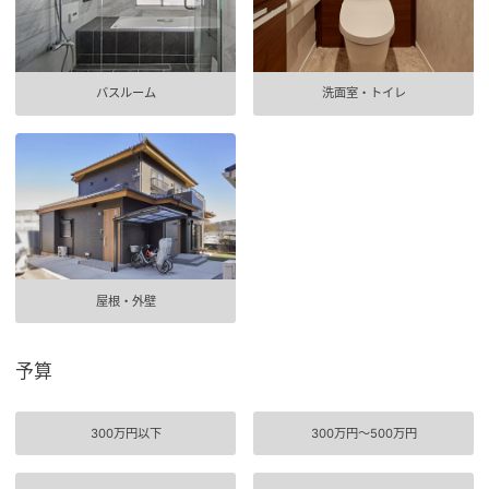
新卒者採用
ームを結ぶコミュニケーションサイト。お得・便利・安心なコンテン
のまちづくりを実現していきます。
ホームラウンジ リフォーム
ツや、ミサワホームからの大切なお知らせなど配信しています。
中途採用
これから住まいをご検討の方
ミサワゼネラルソリューション
ミサワオーナーズクラブ
バスルーム
洗面室・トイレ
多彩な動画やこだわりが詰まった建築実例、注目の最新情報など、住
障がい者採用
まいづくりを楽しく学べるデジタルラウンジです。
ウエルネス事業
ホームラウンジ 新築・戸建て
海外事業
屋根・外壁
予算
300万円以下
300万円〜500万円