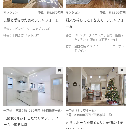
マンション
予算：約1,670万円
マンション
予算：約1,600万円
夫婦と愛猫のためのフルリフォーム
将来の暮らしにそなえて、フルリフォ
ーム
部位：
リビング・ダイニング
収納
部位：
リビング・ダイニング
玄関・階段
特長：
全面改装,ペット共存
キッチン
収納
洗面室・トイレ
特長：
全面改装,バリアフリー・ユニバーサル
デザイン
一戸建
予算：約1960万円（全面改装一式）
一戸建（ミサワホーム）
予算：約2000万円（全面改装一式）
【築100年超】こだわりのフルリフォ
ミサワホームを家族4人に最適な住ま
ームで蘇る長屋