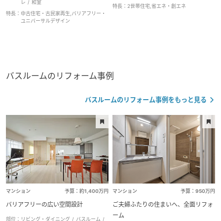
レ
和室
特長：
2世帯住宅,省エネ・創エネ
特長：
中古住宅・古民家再生,バリアフリー・
ユニバーサルデザイン
バスルームのリフォーム事例
バスルームのリフォーム事例をもっと見る
マンション
予算：約1,400万円
マンション
予算：950万円
バリアフリーの広い空間設計
ご夫婦ふたりの住まいへ、全面リフォ
ーム
部位：
リビング・ダイニング
バスルーム