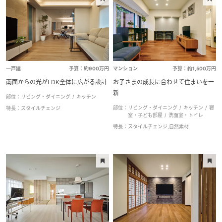
一戸建
予算：約900万円
マンション
予算：約1,500万円
南面からの光がLDK全体に広がる設計
お子さまの成長に合わせて住まいを一
新
部位：
リビング・ダイニング
キッチン
部位：
リビング・ダイニング
キッチン
寝
特長：
スタイルチェンジ
室・子ども部屋
洗面室・トイレ
特長：
スタイルチェンジ,自然素材