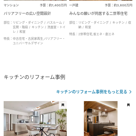
マンション
予算：約1,400万円
一戸建
予算：約3,600万円
バリアフリーの広い空間設計
みんなの願いが同居する二世帯住宅
部位：
リビング・ダイニング
バスルーム
部位：
リビング・ダイニング
キッチン
収
玄関・階段
キッチン
洗面室・トイ
納
和室
レ
和室
特長：
2世帯住宅,省エネ・創エネ
特長：
中古住宅・古民家再生,バリアフリー・
ユニバーサルデザイン
キッチンのリフォーム事例
キッチンのリフォーム事例をもっと見る