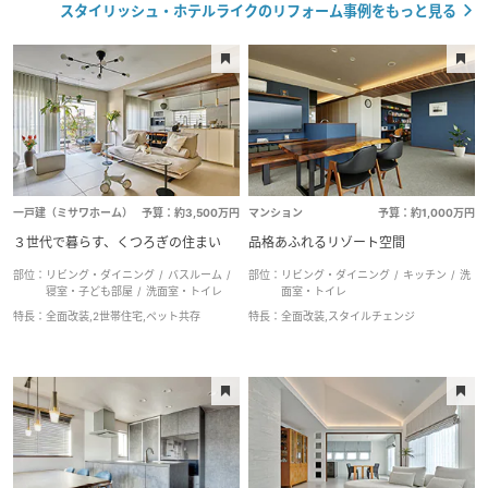
スタイリッシュ・ホテルライクのリフォーム事例をもっと見る
一戸建（ミサワホーム）
予算：約3,500万円
マンション
予算：約1,000万円
３世代で暮らす、くつろぎの住まい
品格あふれるリゾート空間
部位：
リビング・ダイニング
バスルーム
部位：
リビング・ダイニング
キッチン
洗
寝室・子ども部屋
洗面室・トイレ
面室・トイレ
特長：
全面改装,2世帯住宅,ペット共存
特長：
全面改装,スタイルチェンジ