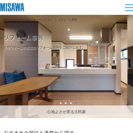
HOME
リフォーム・リノベーション
リフォーム事例
住まい
リフォーム事例
建てる
土地活用
[注文住宅]
ミサワホームの豊富なリフォーム事例をご紹介します。
個人のお客さま
商品ラインアップ
リフォーム
デザイン
戸建て・マンション
賃貸住宅
まちづくり
テクノロジー（住まいの性能）
賃貸併用住宅
複合開発・投資開発
ミサワリフォームとは
建築事例・建築実例
オーナーサポート
店舗・各種施設
心地よさが実る古民家
リフォームの流れ
デザイナーズギャラリー
サポートメニュー
複合開発事業（ASMACI-アスマチ-）
土地活用モデルルーム見学
企
業・
IR情報
リフォームメニュー
インテリア