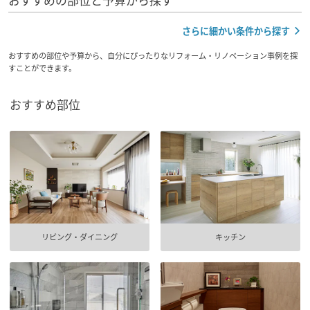
おすすめの部位と予算から探す
再開発・官民連携事業
土地活用実例
展示
場・
イベント情報
企業・IR
住まいるりんぐ（ロングサポート）
リフォーム事例
住まいづくりガイド
さらに細かい条件から探す
分譲マンション開発事業
カタログ請求
法人のお客さま
保証制度
おすすめの部位や予算から、自分にぴったりなリフォーム・リノベーション事例を探
事業用
買う
ニュース
収益不動産・投資開発事業
すことができます。
住まいのご相談
アフターメンテナンス
企業不動産活用（CRE）戦略
MISAWAについて
建築再生事業
おすすめ部位
事業用リノベーション
分譲住宅（建売・土地）検索
ミサワリフォーム
社宅建築
ミサワホームグループ
事業用売買
ホテル・旅館リフォーム
中古住宅検索
ご相談窓口
医療・介護・子育て・障がい福祉施設
IR情報
スムストック検索
リフォーム営業所
事業用地・事業用建物
SDGs
お客様センター
分譲マンション検索
これから土地活用・賃貸経営をご検討の方
分譲用地
環境活動
リビング・ダイニング
キッチン
土地活用の基礎から長期安定経営を目指すオーナー様まで、賃貸経営
売る
[MISAWA RELAY]
に役立つ多彩な情報を幅広くお届けします。
これからリフォームをご検討の方
採用情報
実例動画や基礎知識、収納の工夫など、理想の住まいを叶えるリフォ
ホームラウンジ 土地活用・賃貸経営
ームの具体策とアイデアを豊富にご用意しています。
住まいの売却
ミサワホームオーナーさま・リフォーム工事ご契約者さまとミサワホ
すべてのフィールドに新しい価値をデザインし、持続可能な未来志向