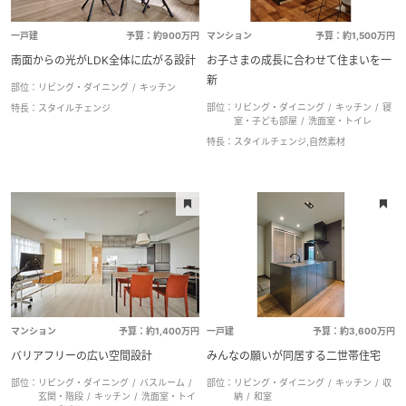
一戸建
予算：約900万円
マンション
予算：約1,500万円
南面からの光がLDK全体に広がる設計
お子さまの成長に合わせて住まいを一
新
部位：
リビング・ダイニング
キッチン
部位：
リビング・ダイニング
キッチン
寝
特長：
スタイルチェンジ
室・子ども部屋
洗面室・トイレ
特長：
スタイルチェンジ,自然素材
マンション
予算：約1,400万円
一戸建
予算：約3,600万円
バリアフリーの広い空間設計
みんなの願いが同居する二世帯住宅
部位：
リビング・ダイニング
バスルーム
部位：
リビング・ダイニング
キッチン
収
玄関・階段
キッチン
洗面室・トイ
納
和室