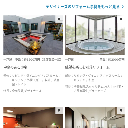
デザイナーズのリフォーム事例をもっと見る
一戸建
予算：約9200万円（全面改装一式）
一戸建
予算：約2000万円
中庭のある邸宅
眺望を楽しむ別荘リフォーム
部位：
リビング・ダイニング
バスルーム
部位：
リビング・ダイニング
バスルーム
キッチン
外構（庭）
収納
洗面
キッチン
和室
室・トイレ
特長：
全面改装,スタイルチェンジ,中古住宅・
特長：
全面改装,デザイナーズ
古民家再生,デザイナーズ