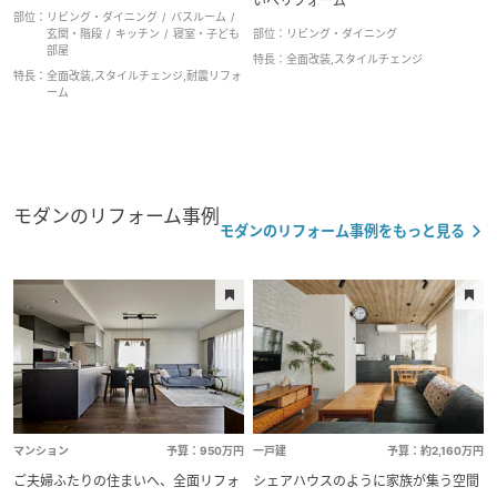
いへリフォーム
部位：
リビング・ダイニング
バスルーム
玄関・階段
キッチン
寝室・子ども
部位：
リビング・ダイニング
部屋
特長：
全面改装,スタイルチェンジ
特長：
全面改装,スタイルチェンジ,耐震リフォ
ーム
モダンのリフォーム事例
モダンのリフォーム事例をもっと見る
マンション
予算：950万円
一戸建
予算：約2,160万円
ご夫婦ふたりの住まいへ、全面リフォ
シェアハウスのように家族が集う空間