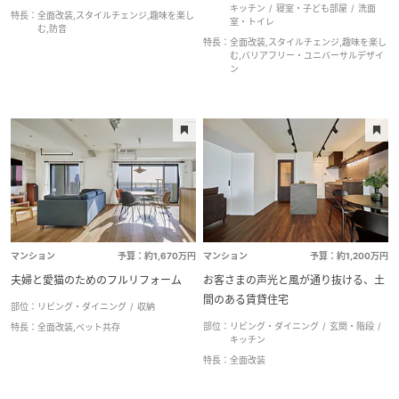
キッチン
寝室・子ども部屋
洗面
特長：
全面改装,スタイルチェンジ,趣味を楽し
室・トイレ
む,防音
特長：
全面改装,スタイルチェンジ,趣味を楽し
む,バリアフリー・ユニバーサルデザイ
ン
マンション
予算：約1,670万円
マンション
予算：約1,200万円
夫婦と愛猫のためのフルリフォーム
お客さまの声光と風が通り抜ける、土
間のある賃貸住宅
部位：
リビング・ダイニング
収納
部位：
リビング・ダイニング
玄関・階段
特長：
全面改装,ペット共存
キッチン
特長：
全面改装