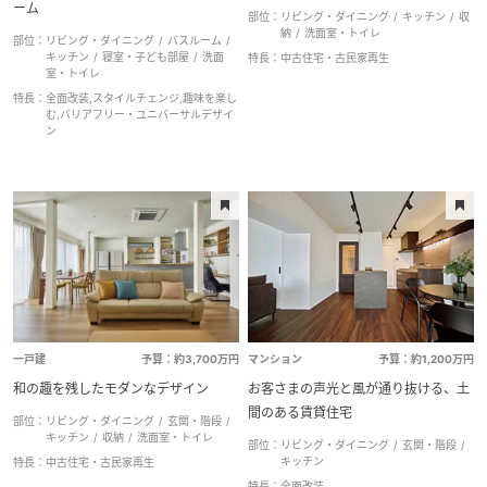
ーム
部位：
リビング・ダイニング
キッチン
収
納
洗面室・トイレ
部位：
リビング・ダイニング
バスルーム
キッチン
寝室・子ども部屋
洗面
特長：
中古住宅・古民家再生
室・トイレ
特長：
全面改装,スタイルチェンジ,趣味を楽し
む,バリアフリー・ユニバーサルデザイ
ン
一戸建
予算：約3,700万円
マンション
予算：約1,200万円
和の趣を残したモダンなデザイン
お客さまの声光と風が通り抜ける、土
間のある賃貸住宅
部位：
リビング・ダイニング
玄関・階段
キッチン
収納
洗面室・トイレ
部位：
リビング・ダイニング
玄関・階段
キッチン
特長：
中古住宅・古民家再生
特長：
全面改装