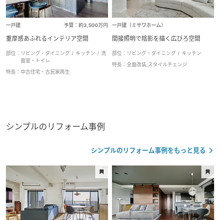
一戸建
予算：約3,500万円
一戸建（ミサワホーム）
重厚感あふれるインテリア空間
間接照明で陰影を描く広びろ空間
部位：
リビング・ダイニング
キッチン
洗
部位：
リビング・ダイニング
キッチン
面室・トイレ
特長：
全面改装,スタイルチェンジ
特長：
中古住宅・古民家再生
シンプルのリフォーム事例
シンプルのリフォーム事例をもっと見る