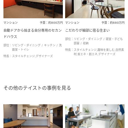
マンション
予算：約800万円
マンション
予算：約680万円
自動ドアから始まる自分専用のセカン
こだわりが細部に宿る住まい
ドハウス
部位：
リビング・ダイニング
寝室・子ども
部屋
収納
部位：
リビング・ダイニング
キッチン
洗
面室・トイレ
特長：
スタイルチェンジ,趣味を楽しむ,自然素
材,省エネ・創エネ,デザイナーズ
特長：
スタイルチェンジ,デザイナーズ
その他のテイストの事例を見る