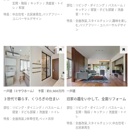
玄関・階段
キッチン
洗面室・トイ
部位：
リビング・ダイニング
バスルーム
レ
和室
キッチン
寝室・子ども部屋
洗面
室・トイレ
特長：
中古住宅・古民家再生,バリアフリー・
ユニバーサルデザイン
特長：
全面改装,スタイルチェンジ,趣味を楽し
む,バリアフリー・ユニバーサルデザイ
ン
一戸建（ミサワホーム）
予算：約3,500万円
一戸建
３世代で暮らす、くつろぎの住まい
旧家の趣をいかして、全面リフォーム
部位：
リビング・ダイニング
バスルーム
部位：
リビング・ダイニング
バスルーム
寝室・子ども部屋
洗面室・トイレ
玄関・階段
キッチン
洗面室・トイ
レ
特長：
全面改装,2世帯住宅,ペット共存
特長：
全面改装,スタイルチェンジ,中古住宅・
古民家再生