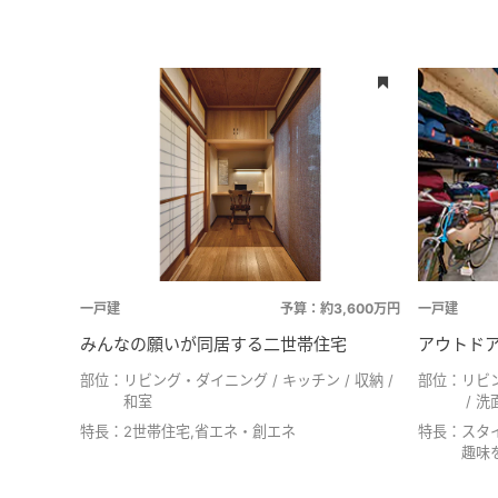
一戸建
予算：約3,600万円
一戸建
みんなの願いが同居する二世帯住宅
アウトド
部位：
リビング・ダイニング
キッチン
収納
部位：
リビ
和室
洗
特長：
2世帯住宅,省エネ・創エネ
特長：
スタ
趣味