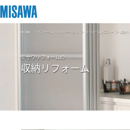
HOME
リフォーム・リノベーション
リフォームメニュー
収納リ
リフォーム
住まい
土地活用
まちづくり
オーナーサポート
企業・IR情報
建てる
個人のお客さま
戸建て・マンション
複合開発・投資開発
サポートメニュー
企業・IR
ミサワリフォームの
[注文住宅]
収納リフォーム
商品ラインアップ
賃貸住宅
ミサワリフォームとは
複合開発事業（ASMACI-アスマチ-）
住まいるりんぐ（ロングサポート）
ニュース
デザイン
賃貸併用住宅
リフォームの流れ
再開発・官民連携事業
保証制度
MISAWAについて
テクノロジー（住まいの性能）
店舗・各種施設
リフォームメニュー
分譲マンション開発事業
アフターメンテナンス
ミサワホームグループ
建築事例・建築実例
土地活用モデルルーム見学
リフォーム事例
収益不動産・投資開発事業
ミサワリフォーム
IR情報
デザイナーズギャラリー
土地活用実例
建築再生事業
SDGs