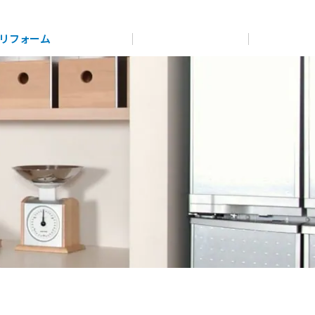
展示
場・
イベント情報
カタログ請求
住まいのご相談
リフォーム
まちづくり
オーナーサポート
企
業・
IR情報
閉じる
閉じる
閉じる
閉じる
閉じる
閉じる
これから土地活用・賃貸経営をご検討の方
これからリフォームをご検討の方
これから住まいをご検討の方
多彩な動画やこだわりが詰まった建築実例、注目の最新情
土地活用の基礎から長期安定経営を目指すオーナー様ま
実例動画や基礎知識、収納の工夫など、理想の住まいを叶
すべてのフィールドに新しい価値をデザインし、持続可能
報など、住まいづくりを楽しく学べるデジタルラウンジで
で、賃貸経営に役立つ多彩な情報を幅広くお届けします。
えるリフォームの具体策とアイデアを豊富にご用意してい
ミサワホームオーナーさま・リフォーム工事ご契約者さま
な未来志向のまちづくりを実現していきます。
す。
ます。
とミサワホームを結ぶコミュニケーションサイト。お得・
便利・安心なコンテンツや、ミサワホームからの大切なお
ホームラウンジ 土地活用・賃貸経営
ミサワゼネラルソリューション
知らせなど配信しています。
ホームラウンジ 新築・戸建て
ホームラウンジ リフォーム
ミサワアイデンティティ
ミサワオーナーズクラブ