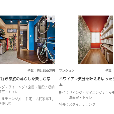
予算：約3,500万円
マンション
予算：
ア好き家族の暮らしを楽しむ家
ハワイアン気分を叶えるゆった
ム
ング・ダイニング
玄関・階段
収納
面室・トイレ
部位：
リビング・ダイニング
キッ
洗面室・トイレ
イルチェンジ,中古住宅・古民家再生,
を楽しむ
特長：
スタイルチェンジ