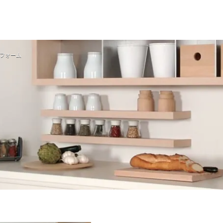
住まい
土地活用
フォーム
買う
法人のお客さま
事業用
事業用売買
ご相談窓口
採用情報
分譲住宅（建売・土地）検索
企業不動産活用（CRE）戦略
事業用リノベーション
事業用地・事業用建物
お客様センター
新卒者採用
中古住宅検索
社宅建築
ホテル・旅館リフォーム
分譲用地
中途採用
スムストック検索
医療・介護・子育て・障がい福祉施設
障がい者採用
リフォーム営業所
分譲マンション検索
ウエルネス事業
売る