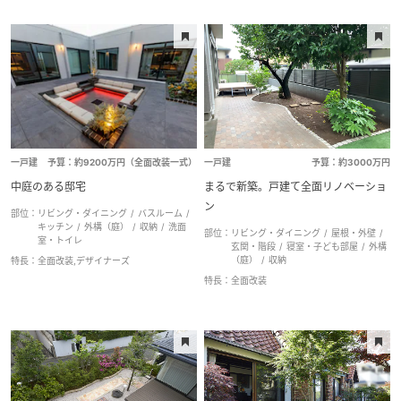
一戸建
予算：約9200万円（全面改装一式）
一戸建
予算：約3000万円
中庭のある邸宅
まるで新築。戸建て全面リノベーショ
ン
部位：
リビング・ダイニング
バスルーム
キッチン
外構（庭）
収納
洗面
部位：
リビング・ダイニング
屋根・外壁
室・トイレ
玄関・階段
寝室・子ども部屋
外構
（庭）
収納
特長：
全面改装,デザイナーズ
特長：
全面改装