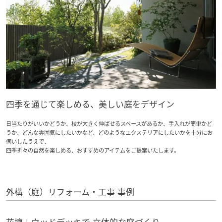
新卒者採用
ームを結ぶコミュニケーションサイト。お得・便利・安心なコンテン
のまちづくりを実現していきます。
ホームラウンジ リフォーム
ツや、ミサワホームからの大切なお知らせなど配信しています。
中途採用
これから住まいをご検討の方
ミサワゼネラルソリューション
ミサワオーナーズクラブ
多彩な動画やこだわりが詰まった建築実例、注目の最新情報など、住
障がい者採用
まいづくりを楽しく学べるデジタルラウンジです。
ウエルネス事業
ホームラウンジ 新築・戸建て
四季を通じて楽しめる、美しい庭をデザイン
海外事業
日当たりがいいかどうか、枝が大きく伸ばせるスペースがあるか、手入れが簡単かど
うか、どんな雰囲気にしたいかなど、どのようなエクステリアにしたいかを十分にお
伺いしたうえで、
四季折々の自然を楽しめる、おすすめのアイテムをご提案いたします。
外構（庭）リフォーム・工事 事例