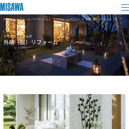
HOME
リフォーム・リノベーション
リフォームメニュー
外構（庭）リフォーム
住まい
ミサワリフォームの
建てる
外構（庭）リフォーム
土地活用
[注文住宅]
個人のお客さま
商品ラインアップ
リフォーム
デザイン
戸建て・マンション
賃貸住宅
まちづくり
テクノロジー（住まいの性能）
賃貸併用住宅
複合開発・投資開発
ミサワリフォームとは
建築事例・建築実例
オーナーサポート
店舗・各種施設
リフォームの流れ
デザイナーズギャラリー
サポートメニュー
複合開発事業（ASMACI-アスマチ-）
土地活用モデルルーム見学
企
業・
IR情報
リフォームメニュー
インテリア