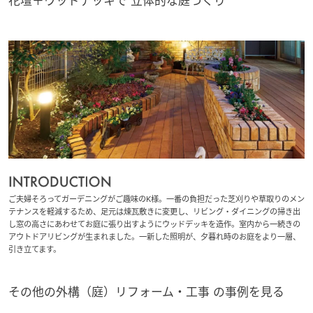
花壇＋ウッドデッキで 立体的な庭づくり
ミサワアイデンティティ
ご夫婦そろってガーデニングがご趣味のK様。一番の負担だった芝刈りや草取りのメン
テナンスを軽減するため、足元は煉瓦敷きに変更し、リビング・ダイニングの掃き出
し窓の高さにあわせてお庭に張り出すようにウッドデッキを造作。室内から一続きの
アウトドアリビングが生まれました。一新した照明が、夕暮れ時のお庭をより一層、
引き立てます。
その他の外構（庭）リフォーム・工事 の事例を見る