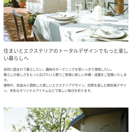
再開発・官民連携事業
土地活用実例
展示
場・
イベント情報
企業・IR
住まいるりんぐ（ロングサポート）
リフォーム事例
住まいづくりガイド
分譲マンション開発事業
カタログ請求
法人のお客さま
保証制度
事業用
買う
ニュース
収益不動産・投資開発事業
住まいのご相談
アフターメンテナンス
企業不動産活用（CRE）戦略
MISAWAについて
建築再生事業
事業用リノベーション
分譲住宅（建売・土地）検索
ミサワリフォーム
住まいとエクステリアのトータルデザインでもっと楽し
社宅建築
ミサワホームグループ
い暮らしへ
事業用売買
ホテル・旅館リフォーム
中古住宅検索
ご相談窓口
医療・介護・子育て・障がい福祉施設
IR情報
自然に囲まれて暮らしたい。趣味のガーデニングを思いっきり満喫したい。
スムストック検索
暮らしの楽しさをもっと広げたいと願うご家族に新しい外構・造園をご提案いたしま
リフォーム営業所
事業用地・事業用建物
す。
SDGs
建物や、街並みと調和した美しいエクステリアデザイン、四季を楽しむ微気候デザイ
お客様センター
分譲マンション検索
ン、多彩なオリジナルアイテムなどで楽しい毎日を彩ります。
これから土地活用・賃貸経営をご検討の方
分譲用地
環境活動
土地活用の基礎から長期安定経営を目指すオーナー様まで、賃貸経営
売る
[MISAWA RELAY]
に役立つ多彩な情報を幅広くお届けします。
これからリフォームをご検討の方
採用情報
実例動画や基礎知識、収納の工夫など、理想の住まいを叶えるリフォ
ホームラウンジ 土地活用・賃貸経営
ームの具体策とアイデアを豊富にご用意しています。
住まいの売却
ミサワホームオーナーさま・リフォーム工事ご契約者さまとミサワホ
すべてのフィールドに新しい価値をデザインし、持続可能な未来志向