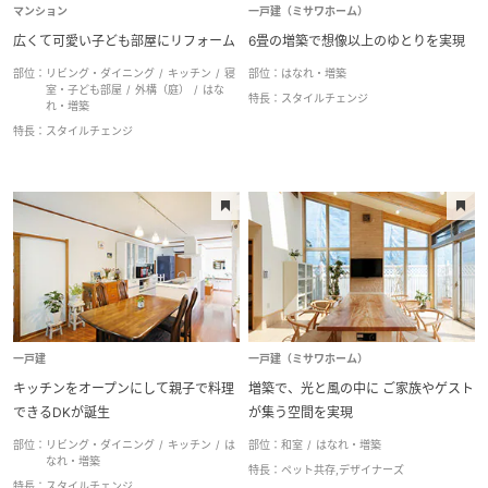
マンション
一戸建（ミサワホーム）
広くて可愛い子ども部屋にリフォーム
6畳の増築で想像以上のゆとりを実現
部位：
リビング・ダイニング
キッチン
寝
部位：
はなれ・増築
室・子ども部屋
外構（庭）
はな
特長：
スタイルチェンジ
れ・増築
特長：
スタイルチェンジ
一戸建
一戸建（ミサワホーム）
キッチンをオープンにして親子で料理
増築で、光と風の中に ご家族やゲスト
できるDKが誕生
が集う空間を実現
部位：
リビング・ダイニング
キッチン
は
部位：
和室
はなれ・増築
なれ・増築
特長：
ペット共存,デザイナーズ
特長：
スタイルチェンジ