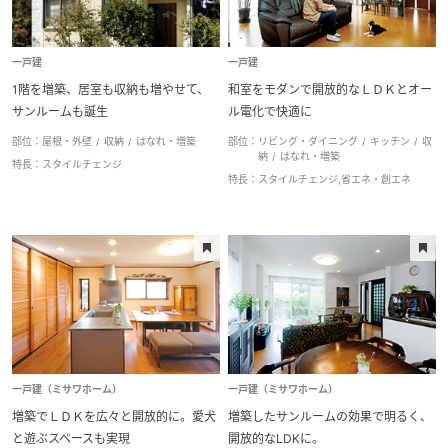
ミサワアイデンティティ
テイスト
一戸建
一戸建
クラシック
シンプル
1階を増築、居室も収納も増やせて、
和室をモダンで開放的なＬＤＫとオー
サンルームも誕生
ル電化で快適に
スタイリッシュ・ホテルライク
ナチュラル
部位：
屋根・外壁
収納
はなれ・増築
部位：
リビング・ダイニング
キッチン
収
納
はなれ・増築
特長：
スタイルチェンジ
特長：
スタイルチェンジ,省エネ・創エネ
和風モダン
アジアン
モダン
欧米風
選択条件で検索
一戸建（ミサワホーム）
一戸建（ミサワホーム）
増築でＬＤＫを広々と開放的に。愛犬
増築したサンルームの効果で明るく､
と遊ぶスペースも実現
開放的なLDKに｡