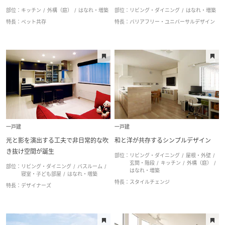
部位：
キッチン
外構（庭）
はなれ・増築
部位：
リビング・ダイニング
はなれ・増築
特長：
ペット共存
特長：
バリアフリー・ユニバーサルデザイン
一戸建
一戸建
光と影を演出する工夫で非日常的な吹
和と洋が共存するシンプルデザイン
き抜け空間が誕生
部位：
リビング・ダイニング
屋根・外壁
玄関・階段
キッチン
外構（庭）
部位：
リビング・ダイニング
バスルーム
はなれ・増築
寝室・子ども部屋
はなれ・増築
特長：
スタイルチェンジ
特長：
デザイナーズ