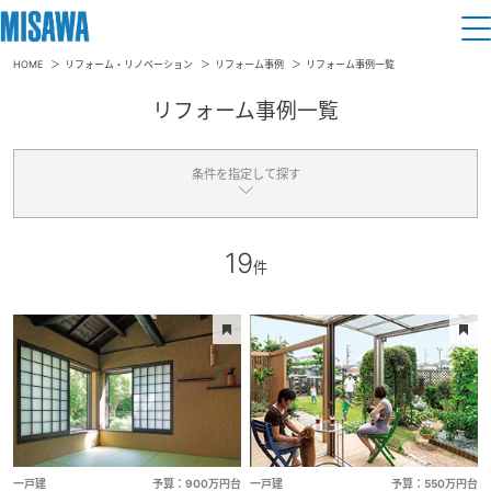
HOME
リフォーム・リノベーション
リフォーム事例
リフォーム事例一覧
住まい
リフォーム事例一覧
建てる
土地活用
[注文住宅]
条件を指定して探す
個人のお客さま
商品ラインアップ
リフォーム
19
建物タイプ
件
デザイン
戸建て・マンション
賃貸住宅
まちづくり
一戸建
一戸建（ミサワホーム）
テクノロジー（住まいの性能）
賃貸併用住宅
マンション
店舗・SOHO
複合開発・投資開発
ミサワリフォームとは
建築事例・建築実例
オーナーサポート
店舗・各種施設
リフォームの流れ
デザイナーズギャラリー
部位
サポートメニュー
複合開発事業（ASMACI-アスマチ-）
土地活用モデルルーム見学
企
業・
IR情報
リフォームメニュー
インテリア
リビング・ダイニング
キッチン
一戸建
予算：900万円台
一戸建
予算：550万円台