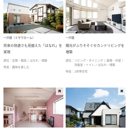
一戸建（ミサワホーム）
一戸建
将来の快適さも見据えた「はなれ」を
陽光がふりそそぐセカンドリビングを
実現
増築
部位：
玄関・階段
はなれ・増築
部位：
リビング・ダイニング
屋根・外壁
洗面室・トイレ
はなれ・増築
特長：
趣味を楽しむ
特長：
2世帯住宅