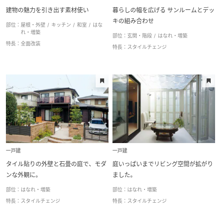
再開発・官民連携事業
土地活用実例
展示
場・
イベント情報
建物の魅力を引き出す素材使い
暮らしの幅を広げる サンルームとデッ
企業・IR
住まいるりんぐ（ロングサポート）
リフォーム事例
住まいづくりガイド
キの組み合わせ
洗面室・トイレ
バスルーム
部位：
屋根・外壁
キッチン
和室
はな
分譲マンション開発事業
カタログ請求
れ・増築
法人のお客さま
部位：
玄関・階段
はなれ・増築
保証制度
特長：
全面改装
事業用
買う
特長：
スタイルチェンジ
ニュース
収益不動産・投資開発事業
住まいのご相談
寝室・子ども部屋
和室
アフターメンテナンス
企業不動産活用（CRE）戦略
MISAWAについて
建築再生事業
事業用リノベーション
屋根・外壁
外構（庭）
分譲住宅（建売・土地）検索
ミサワリフォーム
社宅建築
ミサワホームグループ
事業用売買
ホテル・旅館リフォーム
中古住宅検索
はなれ・増築
玄関・階段
ご相談窓口
医療・介護・子育て・障がい福祉施設
IR情報
スムストック検索
リフォーム営業所
事業用地・事業用建物
収納
SDGs
お客様センター
分譲マンション検索
一戸建
一戸建
これから土地活用・賃貸経営をご検討の方
分譲用地
環境活動
費用
タイル貼りの外壁と石畳の庭で、モダ
庭いっぱいまでリビング空間が拡がり
土地活用の基礎から長期安定経営を目指すオーナー様まで、賃貸経営
ンな外観に。
ました。
売る
[MISAWA RELAY]
に役立つ多彩な情報を幅広くお届けします。
これからリフォームをご検討の方
300万円以下
300万円〜500万円
採用情報
部位：
はなれ・増築
部位：
はなれ・増築
実例動画や基礎知識、収納の工夫など、理想の住まいを叶えるリフォ
特長：
スタイルチェンジ
特長：
スタイルチェンジ
ホームラウンジ 土地活用・賃貸経営
ームの具体策とアイデアを豊富にご用意しています。
住まいの売却
500万円〜1,000万円
1,000万円〜2,000万円
ミサワホームオーナーさま・リフォーム工事ご契約者さまとミサワホ
すべてのフィールドに新しい価値をデザインし、持続可能な未来志向