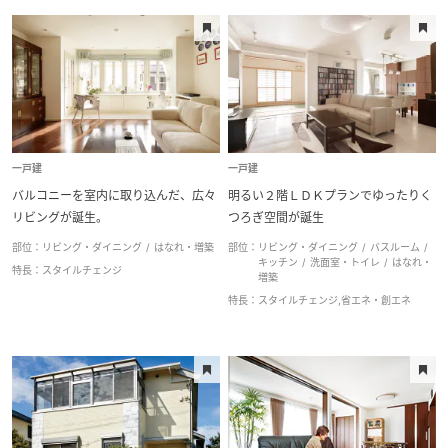
新卒者採用
ームを結ぶコミュニケーションサイト。お得・便利・安心なコンテン
のまちづくりを実現していきます。
ホームラウンジ リフォーム
ツや、ミサワホームからの大切なお知らせなど配信しています。
2,000万円以上
中途採用
これから住まいをご検討の方
ミサワゼネラルソリューション
ミサワオーナーズクラブ
多彩な動画やこだわりが詰まった建築実例、注目の最新情報など、住
障がい者採用
特長
まいづくりを楽しく学べるデジタルラウンジです。
全面改装
スタイルチェンジ
ウエルネス事業
ホームラウンジ 新築・戸建て
一戸建
一戸建
バルコニーを室内に取り込んだ、広々
明るい２階ＬＤＫプランでゆったりく
中古住宅・古民家再生
2世帯住宅
リビングが誕生。
つろぎ空間が誕生
海外事業
部位：
リビング・ダイニング
はなれ・増築
部位：
リビング・ダイニング
バスルーム
ペット共存
趣味を楽しむ
キッチン
洗面室・トイレ
はなれ・
特長：
スタイルチェンジ
増築
特長：
スタイルチェンジ,省エネ・創エネ
バリアフリー・ユニバーサルデザイ
防音
ン
自然素材
省エネ・創エネ
耐震リフォーム
デザイナーズ