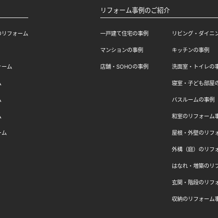
リフォーム事例のご紹介
のリフォーム
一戸建て住宅の事例
リビング・ダイニ
マンションの事例
キッチンの事例
ォーム
店舗・SOHOの事例
洗面室・トイレの
ム
寝室・子ども部屋
ム
バスルームの事例
ム
和室のリフォーム
ーム
屋根・外壁のリフ
外構（庭）のリフ
はなれ・増築のリ
玄関・階段のリフ
収納のリフォーム