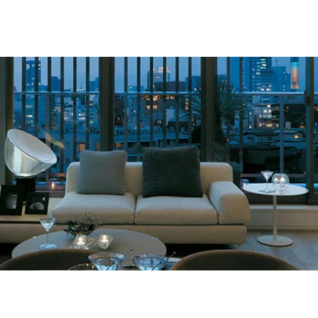
住まい
土地活用
買う
法人のお客さま
事業用
事業用売買
ご相談窓口
採用情報
分譲住宅（建売・土地）検索
企業不動産活用（CRE）戦略
事業用リノベーション
事業用地・事業用建物
お客様センター
新卒者採用
中古住宅検索
社宅建築
ホテル・旅館リフォーム
分譲用地
中途採用
スムストック検索
医療・介護・子育て・障がい福祉施設
障がい者採用
リフォーム営業所
分譲マンション検索
ウエルネス事業
売る