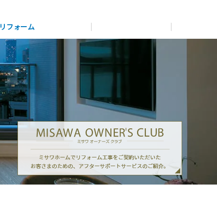
展示
場・
イベント情報
カタログ請求
住まいのご相談
リフォーム
まちづくり
オーナーサポート
企
業・
IR情報
閉じる
閉じる
閉じる
閉じる
閉じる
閉じる
これから土地活用・賃貸経営をご検討の方
これからリフォームをご検討の方
これから住まいをご検討の方
多彩な動画やこだわりが詰まった建築実例、注目の最新情
土地活用の基礎から長期安定経営を目指すオーナー様ま
実例動画や基礎知識、収納の工夫など、理想の住まいを叶
すべてのフィールドに新しい価値をデザインし、持続可能
報など、住まいづくりを楽しく学べるデジタルラウンジで
で、賃貸経営に役立つ多彩な情報を幅広くお届けします。
えるリフォームの具体策とアイデアを豊富にご用意してい
ミサワホームオーナーさま・リフォーム工事ご契約者さま
な未来志向のまちづくりを実現していきます。
す。
ます。
とミサワホームを結ぶコミュニケーションサイト。お得・
便利・安心なコンテンツや、ミサワホームからの大切なお
ホームラウンジ 土地活用・賃貸経営
ミサワゼネラルソリューション
知らせなど配信しています。
ホームラウンジ 新築・戸建て
ホームラウンジ リフォーム
ミサワアイデンティティ
ミサワオーナーズクラブ