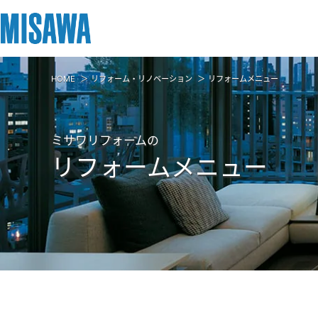
HOME
リフォーム・リノベーション
リフォームメニュー
リフォーム
住まい
土地活用
まちづくり
オーナーサポート
企業・IR情報
建てる
個人のお客さま
戸建て・マンション
複合開発・投資開発
サポートメニュー
企業・IR
ミサワリフォームの
[注文住宅]
リフォームメニュー
商品ラインアップ
賃貸住宅
ミサワリフォームとは
複合開発事業（ASMACI-アスマチ-）
住まいるりんぐ（ロングサポート）
ニュース
デザイン
賃貸併用住宅
リフォームの流れ
再開発・官民連携事業
保証制度
MISAWAについて
テクノロジー（住まいの性能）
店舗・各種施設
リフォームメニュー
分譲マンション開発事業
アフターメンテナンス
ミサワホームグループ
建築事例・建築実例
土地活用モデルルーム見学
リフォーム事例
収益不動産・投資開発事業
ミサワリフォーム
IR情報
デザイナーズギャラリー
土地活用実例
建築再生事業
SDGs