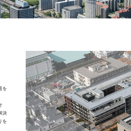
題を
せ
解決
りを