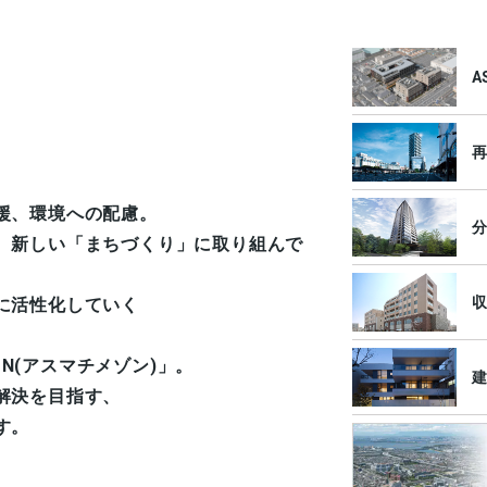
A
再
援、環境への配慮。
分
、新しい「まちづくり」に取り組んで
収
に活性化していく
ON(アスマチメゾン)」。
建
解決を⽬指す、
す。