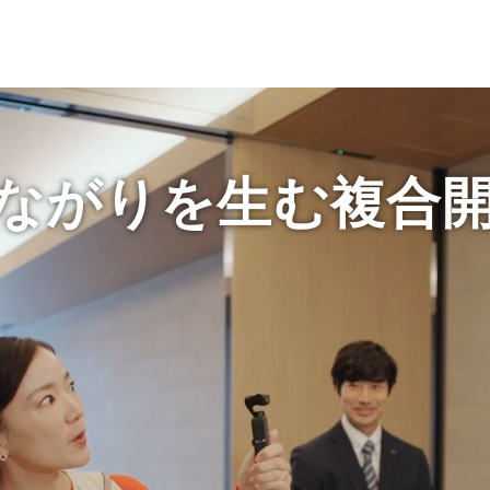
住まい
土地活用
ながりを生む
複合
買う
法人のお客さま
事業用
事業用売買
ご相談窓口
採用情報
分譲住宅（建売・土地）検索
企業不動産活用（CRE）戦略
事業用リノベーション
事業用地・事業用建物
お客様センター
新卒者採用
中古住宅検索
社宅建築
ホテル・旅館リフォーム
分譲用地
中途採用
スムストック検索
医療・介護・子育て・障がい福祉施設
障がい者採用
リフォーム営業所
分譲マンション検索
ウエルネス事業
売る