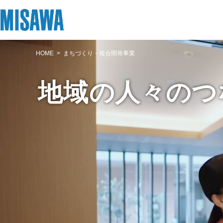
HOME
まちづくり・複合開発事業
リフォーム
住まい
土地活用
まちづくり
オーナーサポート
企業・IR情報
地域の人々の
つ
建てる
個人のお客さま
戸建て・マンション
複合開発・投資開発
サポートメニュー
企業・IR
[注文住宅]
商品ラインアップ
賃貸住宅
ミサワリフォームとは
複合開発事業（ASMACI-アスマチ-）
住まいるりんぐ（ロングサポート）
ニュース
デザイン
賃貸併用住宅
リフォームの流れ
再開発・官民連携事業
保証制度
MISAWAについて
テクノロジー（住まいの性能）
店舗・各種施設
リフォームメニュー
分譲マンション開発事業
アフターメンテナンス
ミサワホームグループ
建築事例・建築実例
土地活用モデルルーム見学
リフォーム事例
収益不動産・投資開発事業
ミサワリフォーム
IR情報
デザイナーズギャラリー
土地活用実例
建築再生事業
SDGs