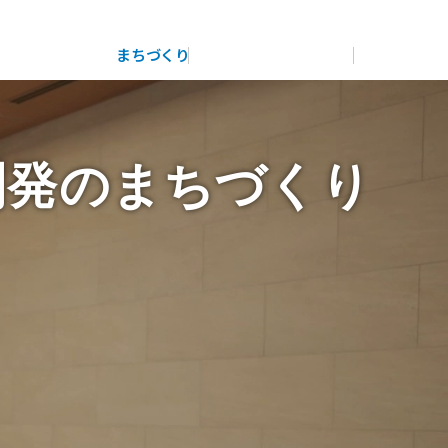
展示
場・
イベント情報
カタログ請求
住まいのご相談
リフォーム
まちづくり
オーナーサポート
企
業・
IR情報
閉じる
閉じる
閉じる
閉じる
閉じる
閉じる
開発のまちづくり
これから土地活用・賃貸経営をご検討の方
これからリフォームをご検討の方
これから住まいをご検討の方
多彩な動画やこだわりが詰まった建築実例、注目の最新情
土地活用の基礎から長期安定経営を目指すオーナー様ま
実例動画や基礎知識、収納の工夫など、理想の住まいを叶
すべてのフィールドに新しい価値をデザインし、持続可能
報など、住まいづくりを楽しく学べるデジタルラウンジで
で、賃貸経営に役立つ多彩な情報を幅広くお届けします。
えるリフォームの具体策とアイデアを豊富にご用意してい
ミサワホームオーナーさま・リフォーム工事ご契約者さま
な未来志向のまちづくりを実現していきます。
す。
ます。
とミサワホームを結ぶコミュニケーションサイト。お得・
ホームラウンジ 土地活用・賃貸経営
便利・安心なコンテンツや、ミサワホームからの大切なお
ミサワゼネラルソリューション
ホームラウンジ 新築・戸建て
ホームラウンジ リフォーム
知らせなど配信しています。
ミサワアイデンティティ
ミサワオーナーズクラブ