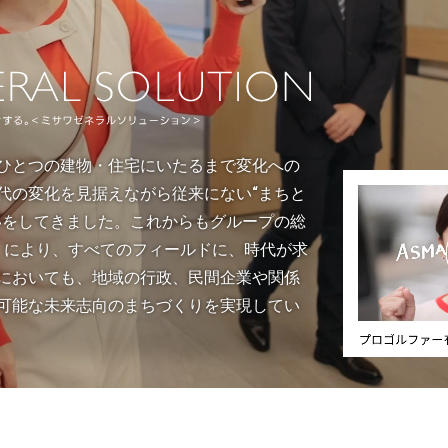
[MISAWA RELAY]
海外事業
住まいの売却
ひとつの建物・住宅にいたるまで変化への
代の変化を見据えながら従来にない“まちと
いをしてきました。これからもグループの総
TION」により、すべてのフィールドに、時代が求
においても、地域の行政、民間企業や関係
可能な未来志向のまちづくりを実現してい