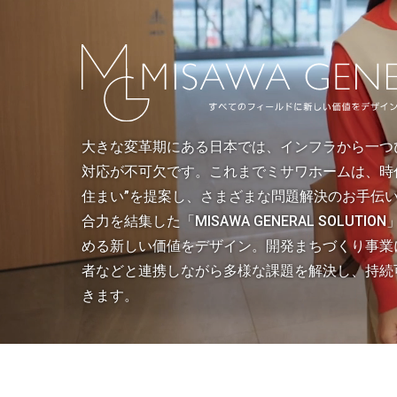
インテリア
環境活動
住まいづくりガイド
大きな変革期にある日本では、インフラから一つ
対応が不可欠です。これまでミサワホームは、時
住まい”を提案し、さまざまな問題解決のお手伝
合力を結集した「MISAWA GENERAL SOLU
める新しい価値をデザイン。開発まちづくり事業
者などと連携しながら多様な課題を解決し、持続
きます。