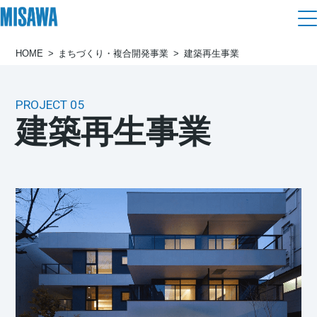
HOME
まちづくり・複合開発事業
建築再⽣事業
住まい
建てる
土地活用
PROJECT 05
[注文住宅]
建築再⽣事業
個人のお客さま
商品ラインアップ
リフォーム
デザイン
戸建て・マンション
賃貸住宅
まちづくり
テクノロジー（住まいの性能）
賃貸併用住宅
複合開発・投資開発
ミサワリフォームとは
建築事例・建築実例
オーナーサポート
店舗・各種施設
リフォームの流れ
デザイナーズギャラリー
サポートメニュー
複合開発事業（ASMACI-アスマチ-）
土地活用モデルルーム見学
企
業・
IR情報
リフォームメニュー
インテリア