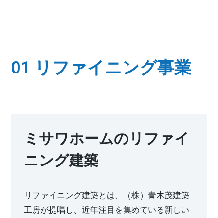
新卒者採用
ホームを結ぶコミュニケーションサイト。お得・便利・安心なコン
ホームラウンジ リフォーム
向のまちづくりを実現していきます。
テンツや、ミサワホームからの大切なお知らせなど配信していま
中途採用
す。
ミサワゼネラルソリューション
これから住まいをご検討の方
ミサワオーナーズクラブ
多彩な動画やこだわりが詰まった建築実例、注目の最新情報など、
障がい者採用
住まいづくりを楽しく学べるデジタルラウンジです。
01 リファイニング事業
ホームラウンジ 新築・戸建て
ウエルネス事業
海外事業
ミサワホームのリファイ
ニング建築
リファイニング建築とは、（株）⻘⽊茂建築
⼯房が提唱し、近年注⽬を集めている新しい