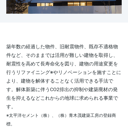
再開発・官民連携事業
土地活用実例
展示
場・
イベント情報
企業・IR
住まいるりんぐ（ロングサポート）
リフォーム事例
住まいづくりガイド
分譲マンション開発事業
カタログ請求
法人のお客さま
保証制度
事業用
買う
ニュース
収益不動産・投資開発事業
住まいのご相談
アフターメンテナンス
企業不動産活用（CRE）戦略
MISAWAについて
建築再生事業
事業用リノベーション
築年数の経過した物件、旧耐震物件、既存不適格物
分譲住宅（建売・土地）検索
ミサワリフォーム
社宅建築
ミサワホームグループ
件など、そのままでは活用が難しい建物を取得し、
事業用売買
ホテル・旅館リフォーム
中古住宅検索
耐震性を高めて長寿命化を図り、建物の用途変更を
ご相談窓口
医療・介護・子育て・障がい福祉施設
IR情報
行うリファイニング※やリノベーションを施すことに
スムストック検索
リフォーム営業所
事業用地・事業用建物
SDGs
より、建物を解体することなく活用できる手法で
お客様センター
分譲マンション検索
これから土地活用・賃貸経営をご検討の方
す。解体新築に伴うCO2排出の抑制や建築廃材の発
分譲用地
環境活動
生を抑えるなどこれからの地球に求められる事業で
土地活用の基礎から長期安定経営を目指すオーナー様まで、賃貸経
売る
[MISAWA RELAY]
営に役立つ多彩な情報を幅広くお届けします。
これからリフォームをご検討の方
す。
採用情報
※太平洋セメント（株）、（株）青木茂建築工房の登録商
実例動画や基礎知識、収納の工夫など、理想の住まいを叶えるリフ
ホームラウンジ 土地活用・賃貸経営
ォームの具体策とアイデアを豊富にご用意しています。
住まいの売却
標。
ミサワホームオーナーさま・リフォーム工事ご契約者さまとミサワ
すべてのフィールドに新しい価値をデザインし、持続可能な未来志