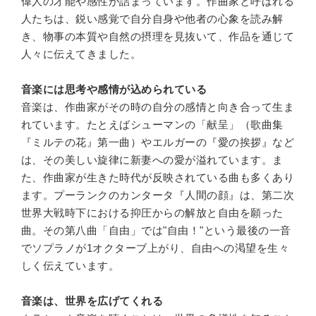
偉人の才能や感性が詰まっています。作曲家と呼ばれる
人たちは、鋭い感覚で自分自身や他者の心象を読み解
き、物事の本質や自然の摂理を見抜いて、作品を通じて
人々に伝えてきました。
音楽には思考や感情が込められている
音楽は、作曲家がその時の自分の感情と向き合って生ま
れています。たとえばシューマンの「献呈」（歌曲集
『ミルテの花』第一曲）やエルガーの『愛の挨拶』など
は、その美しい旋律に新妻への愛が溢れています。ま
た、作曲家が生きた時代が反映されている曲も多くあり
ます。プーランクのカンタータ『人間の顔』は、第二次
世界大戦時下における抑圧からの解放と自由を願った
曲。その第八曲「自由」では"自由！"という最後の一音
でソプラノが1オクターブ上がり、自由への渇望を生々
しく伝えています。
音楽は、世界を広げてくれる