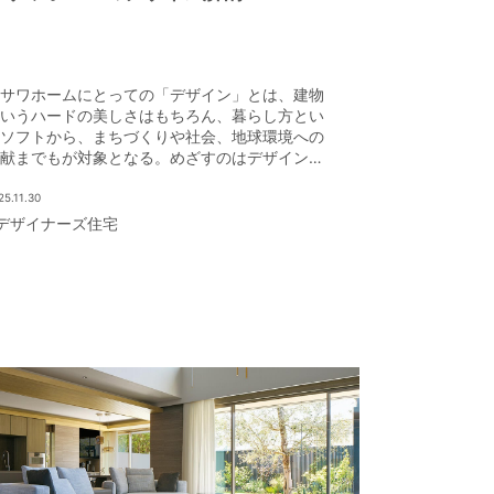
サワホームにとっての「デザイン」とは、建物
いうハードの美しさはもちろん、暮らし方とい
ソフトから、まちづくりや社会、地球環境への
献までもが対象となる。めざすのはデザインの
で未来を豊かにすること。そんな同社のデザイ
の魅力を紹介しよう。
25.11.30
デザイナーズ住宅