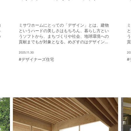
物
ミサワホームにとっての「デザイン」とは、建物
ミ
い
というハードの美しさはもちろん、暮らし方とい
と
の
うソフトから、まちづくりや社会、地球環境への
う
の
貢献までもが対象となる。めざすのはデザインの
貢
イ
力で未来を豊かにすること。そんな同社のデザイ
力
ンの魅力を紹介しよう。
ン
2025.11.30
20
#デザイナーズ住宅
#