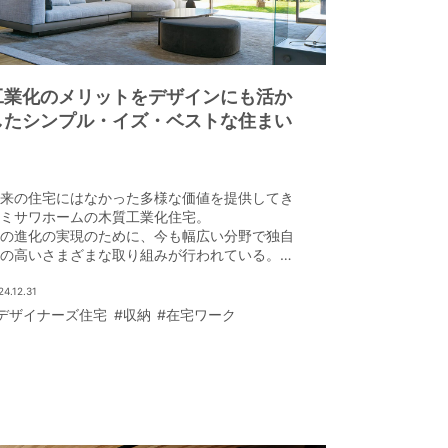
工業化のメリットをデザインにも活か
したシンプル・イズ・ベストな住まい
来の住宅にはなかった多様な価値を提供してき
ミサワホームの木質工業化住宅。
の進化の実現のために、今も幅広い分野で独自
の高いさまざまな取り組みが行われている。
回はその中から「木材」「設計」「生産・施
」「デザイン」という品質と性能について触れ
24.12.31
みよう。
デザイナーズ住宅
#収納
#在宅ワーク