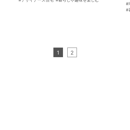
#
#
1
2