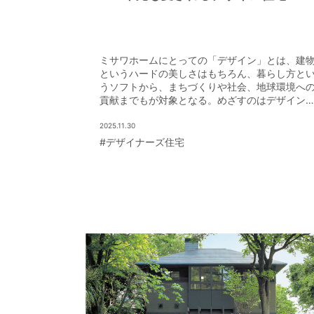
ミサワホームにとっての「デザイン」とは、建
というハードの美しさはもちろん、暮らし方と
うソフトから、まちづくりや社会、地球環境へ
貢献までもが対象となる。めざすのはデザイン
力で未来を豊かにすること。そんな同社のデザ
ンの魅力を紹介しよう。
2025.11.30
#デザイナーズ住宅