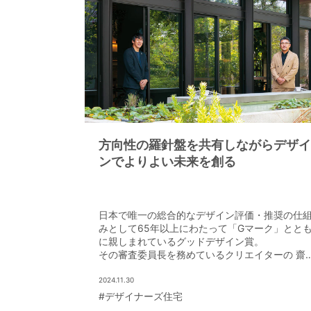
方向性の羅針盤を共有しながらデザイ
ンでよりよい未来を創る
日本で唯一の総合的なデザイン評価・推奨の仕
みとして65年以上にわたって「Gマーク」とと
に親しまれているグッドデザイン賞。
その審査委員長を務めているクリエイターの 齋
精一さん（写真右）とミサワホーム商品開発部
チーフデザイナー 仁木政揮さん（写真左）に
2024.11.30
デザインの持つ力や役割、そして未来について
#デザイナーズ住宅
り合っていただきました。