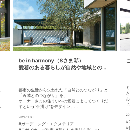
be in harmony（Sさま邸）
愛着のある暮らしが自然や地域とのつ
ながりを誘発する住まい
ミ
組
都市の生活から失われた「自然とのつながり」と
き
も
「近隣とのつながり」を、
お
オーナーさまの住まいへの愛着によってつくりだ
じ
藤
すという“仕掛け”をデザイン。
だ
の
2024 年グッドデザイン賞受賞の個人邸宅。
20
2024.11.30
#
語
#ガーデニング・エクステリア
#
#デザイナーズ住宅
#暮らしや趣味を楽しむ