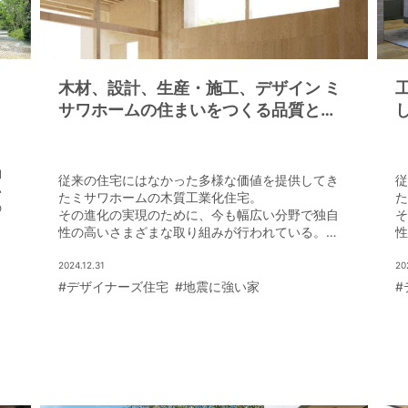
木材、設計、生産・施工、デザイン ミ
サワホームの住まいをつくる品質と性
能
物
従来の住宅にはなかった多様な価値を提供してき
従
い
たミサワホームの木質工業化住宅。
た
の
その進化の実現のために、今も幅広い分野で独自
そ
の
性の高いさまざまな取り組みが行われている。
性
イ
今回はその中から「木材」「設計」「生産・施
今
工」「デザイン」という品質と性能について触れ
工
2024.12.31
20
てみよう。
て
#デザイナーズ住宅
#地震に強い家
#