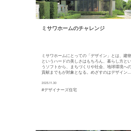
ミサワホームのチャレンジ
ミサワホームにとっての「デザイン」とは、建
というハードの美しさはもちろん、暮らし方と
うソフトから、まちづくりや社会、地球環境へ
貢献までもが対象となる。めざすのはデザイン
力で未来を豊かにすること。そんな同社のデザ
ンの魅力を紹介しよう。
2025.11.30
#デザイナーズ住宅