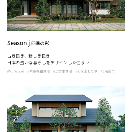
再開発・官民連携事業
土地活用実例
展示
場・
イベント情報
企業・IR
住まいるりんぐ（ロングサポート）
リフォーム事例
住まいづくりガイド
分譲マンション開発事業
カタログ請求
法人のお客さま
保証制度
事業用
買う
ニュース
収益不動産・投資開発事業
住まいのご相談
アフターメンテナンス
Season j
企業不動産活用（CRE）戦略
四季の彩
MISAWAについて
建築再生事業
事業用リノベーション
分譲住宅（建売・土地）検索
ミサワリフォーム
社宅建築
古き良き、新しき良き
ミサワホームグループ
事業用売買
ホテル・旅館リフォーム
中古住宅検索
日本の豊かな暮らしをデザインした住まい
ご相談窓口
医療・介護・子育て・障がい福祉施設
IR情報
MJ Wood
木造軸組住宅
二世帯住宅
和を楽しむ家
2階建て
スムストック検索
リフォーム営業所
事業用地・事業用建物
SDGs
お客様センター
分譲マンション検索
これから土地活用・賃貸経営をご検討の方
分譲用地
環境活動
土地活用の基礎から長期安定経営を目指すオーナー様まで、賃貸経
売る
[MISAWA RELAY]
営に役立つ多彩な情報を幅広くお届けします。
これからリフォームをご検討の方
採用情報
実例動画や基礎知識、収納の工夫など、理想の住まいを叶えるリフ
ホームラウンジ 土地活用・賃貸経営
ォームの具体策とアイデアを豊富にご用意しています。
住まいの売却
ミサワホームオーナーさま・リフォーム工事ご契約者さまとミサワ
すべてのフィールドに新しい価値をデザインし、持続可能な未来志