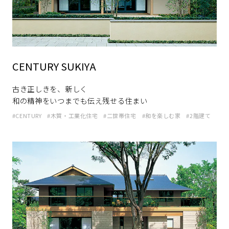
ホームを結ぶコミュニケーションサイト。お得・便利・安心なコン
新卒者採用
向のまちづくりを実現していきます。
ホームラウンジ リフォーム
テンツや、ミサワホームからの大切なお知らせなど配信していま
す。
ミサワゼネラルソリューション
中途採用
これから住まいをご検討の方
ミサワオーナーズクラブ
多彩な動画やこだわりが詰まった建築実例、注目の最新情報など、
障がい者採用
住まいづくりを楽しく学べるデジタルラウンジです。
CENTURY SUKIYA
ホームラウンジ 新築・戸建て
ウエルネス事業
古き正しきを、新しく
和の精神をいつまでも伝え残せる住まい
CENTURY
木質・工業化住宅
二世帯住宅
和を楽しむ家
2階建て
海外事業