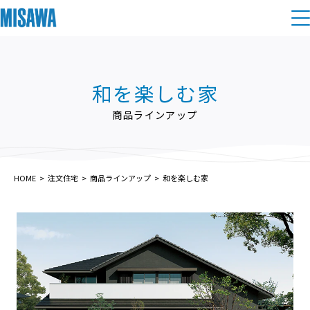
住まい
和を楽しむ家
建てる
土地活用
[注文住宅]
商品ラインアップ
個人のお客さま
商品ラインアップ
リフォーム
デザイン
HOME
注文住宅
商品ラインアップ
和を楽しむ家
戸建て・マンション
賃貸住宅
まちづくり
テクノロジー（住まいの性能）
賃貸併用住宅
複合開発・投資開発
ミサワリフォームとは
建築事例・建築実例
オーナーサポート
店舗・各種施設
リフォームの流れ
デザイナーズギャラリー
サポートメニュー
複合開発事業（ASMACI-アスマチ-）
土地活用モデルルーム見学
企
業・
IR情報
リフォームメニュー
インテリア