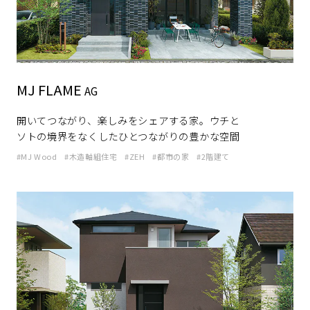
ホームを結ぶコミュニケーションサイト。お得・便利・安心なコン
新卒者採用
向のまちづくりを実現していきます。
ホームラウンジ リフォーム
テンツや、ミサワホームからの大切なお知らせなど配信していま
す。
ミサワゼネラルソリューション
中途採用
これから住まいをご検討の方
ミサワオーナーズクラブ
多彩な動画やこだわりが詰まった建築実例、注目の最新情報など、
障がい者採用
住まいづくりを楽しく学べるデジタルラウンジです。
MJ FLAME
AG
ホームラウンジ 新築・戸建て
ウエルネス事業
開いてつながり、楽しみをシェアする家。ウチと
ソトの境界をなくしたひとつながりの豊かな空間
MJ Wood
木造軸組住宅
ZEH
都市の家
2階建て
海外事業