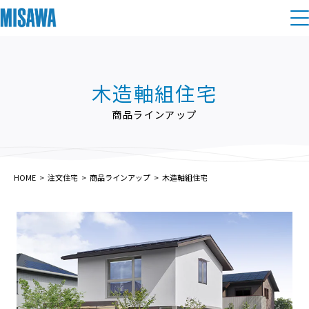
住まい
木造軸組住宅
建てる
土地活用
[注文住宅]
商品ラインアップ
個人のお客さま
商品ラインアップ
リフォーム
デザイン
HOME
注文住宅
商品ラインアップ
木造軸組住宅
戸建て・マンション
賃貸住宅
まちづくり
テクノロジー（住まいの性能）
賃貸併用住宅
複合開発・投資開発
ミサワリフォームとは
建築事例・建築実例
オーナーサポート
店舗・各種施設
リフォームの流れ
デザイナーズギャラリー
サポートメニュー
複合開発事業（ASMACI-アスマチ-）
土地活用モデルルーム見学
企
業・
IR情報
リフォームメニュー
インテリア