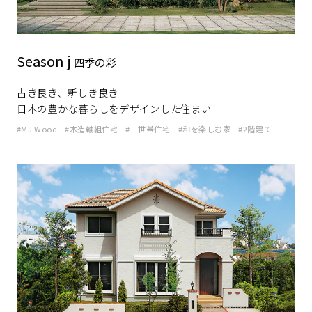
Season j
四季の彩
古き良き、新しき良き
日本の豊かな暮らしをデザインした住まい
MJ Wood
木造軸組住宅
二世帯住宅
和を楽しむ家
2階建て