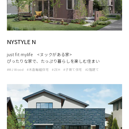
再開発・官民連携事業
土地活用実例
展示
場・
イベント情報
企業・IR
住まいるりんぐ（ロングサポート）
リフォーム事例
住まいづくりガイド
分譲マンション開発事業
カタログ請求
法人のお客さま
保証制度
事業用
買う
ニュース
収益不動産・投資開発事業
住まいのご相談
アフターメンテナンス
NYSTYLE N
企業不動産活用（CRE）戦略
MISAWAについて
建築再生事業
事業用リノベーション
分譲住宅（建売・土地）検索
ミサワリフォーム
社宅建築
just fit mylife <ヌックがある家>
ミサワホームグループ
事業用売買
ホテル・旅館リフォーム
中古住宅検索
ぴったりな家で、たっぷり暮らしを楽しむ住まい
ご相談窓口
医療・介護・子育て・障がい福祉施設
IR情報
MJ Wood
木造軸組住宅
ZEH
子育て住宅
2階建て
スムストック検索
リフォーム営業所
事業用地・事業用建物
SDGs
お客様センター
分譲マンション検索
これから土地活用・賃貸経営をご検討の方
分譲用地
環境活動
土地活用の基礎から長期安定経営を目指すオーナー様まで、賃貸経
売る
[MISAWA RELAY]
営に役立つ多彩な情報を幅広くお届けします。
これからリフォームをご検討の方
採用情報
実例動画や基礎知識、収納の工夫など、理想の住まいを叶えるリフ
ホームラウンジ 土地活用・賃貸経営
ォームの具体策とアイデアを豊富にご用意しています。
住まいの売却
ミサワホームオーナーさま・リフォーム工事ご契約者さまとミサワ
すべてのフィールドに新しい価値をデザインし、持続可能な未来志