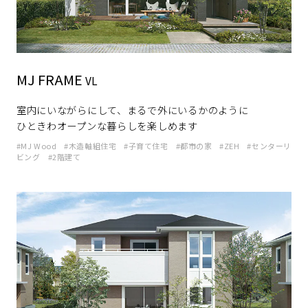
MJ FRAME
VL
室内にいながらにして、まるで外にいるかのように
ひときわオープンな暮らしを楽しめます
MJ Wood
木造軸組住宅
子育て住宅
都市の家
ZEH
センターリ
ビング
2階建て