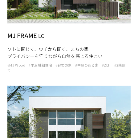
ミサワアイデンティティ
MJ FRAME
LC
ソトに閉じて、ウチから開く、まちの家
プライバシーを守りながら自然を感じる住まい
MJ Wood
木造軸組住宅
都市の家
中庭のある家
ZEH
2階建
て