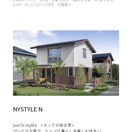
ZEH
レジリエンス住宅
2階建て
NYSTYLE N
just fit mylife <ヌックがある家>
ぴったりな家で、たっぷり暮らしを楽しむ住まい