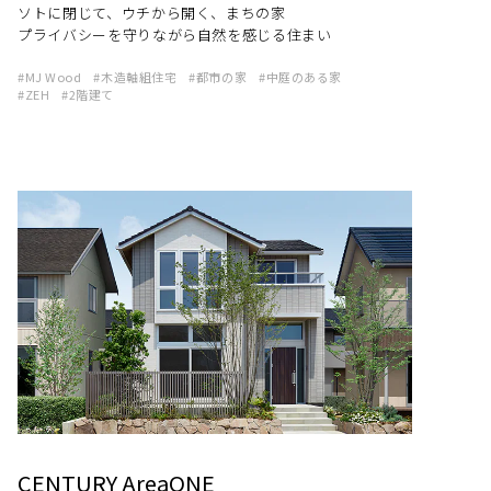
ソトに閉じて、ウチから開く、まちの家
プライバシーを守りながら自然を感じる住まい
MJ Wood
木造軸組住宅
都市の家
中庭のある家
ZEH
2階建て
CENTURY AreaONE