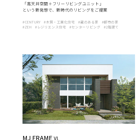
「高天井空間＋フリーリビングユニット」
という新発想で、新時代のリビングをご提案
CENTURY
木質・工業化住宅
蔵のある家
都市の家
ZEH
レジリエンス住宅
センターリビング
2階建て
MJ FRAME
VL