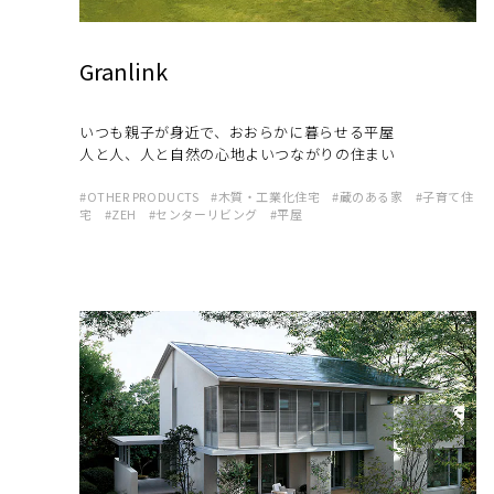
Granlink
いつも親子が身近で、おおらかに暮らせる平屋
人と人、人と自然の心地よいつながりの住まい
OTHER PRODUCTS
木質・工業化住宅
蔵のある家
子育て住
宅
ZEH
センターリビング
平屋