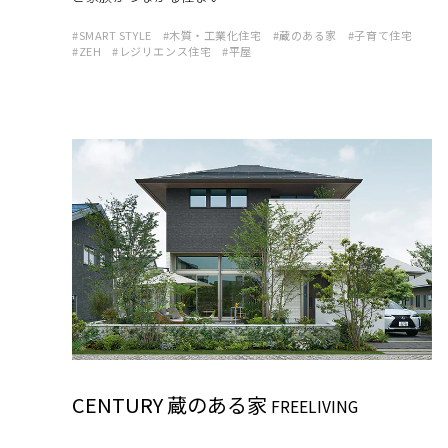
SMART STYLE
木質・工業化住宅
蔵のある家
子育て住宅
ZEH
レジリエンス住宅
平屋
CENTURY 蔵のある家
FREELIVING