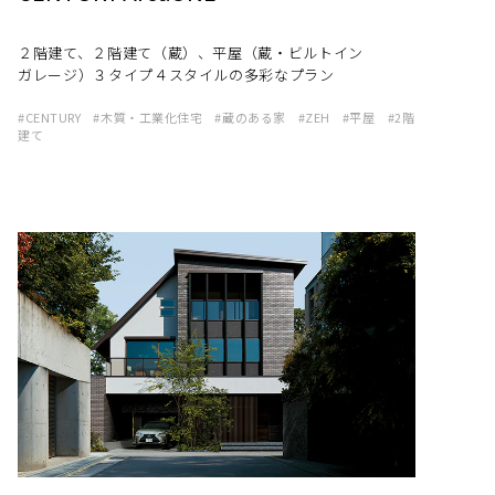
２階建て、２階建て（蔵）、平屋（蔵・ビルトイン
ガレージ）３タイプ４スタイルの多彩なプラン
CENTURY
木質・工業化住宅
蔵のある家
ZEH
平屋
2階
建て