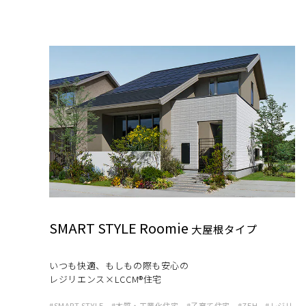
インテリア
環境活動
住まいづくりガイド
SMART STYLE Roomie
大屋根タイプ
いつも快適、もしもの際も安⼼の
レジリエンス×LCCM®住宅
SMART STYLE
木質・工業化住宅
子育て住宅
ZEH
レジリ