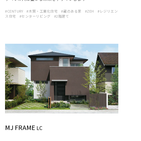
CENTURY
木質・工業化住宅
蔵のある家
ZEH
レジリエン
ス住宅
センターリビング
2階建て
MJ FRAME
LC