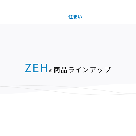
住まい
土地活用
買う
法人のお客さま
事業用
事業用売買
ご相談窓口
採用情報
ZEH
商品ラインアップ
の
分譲住宅（建売・土地）検索
企業不動産活用（CRE）戦略
事業用リノベーション
事業用地・事業用建物
お客様センター
新卒者採用
中古住宅検索
社宅建築
ホテル・旅館リフォーム
分譲用地
中途採用
スムストック検索
医療・介護・子育て・障がい福祉施設
障がい者採用
リフォーム営業所
分譲マンション検索
ウエルネス事業
売る