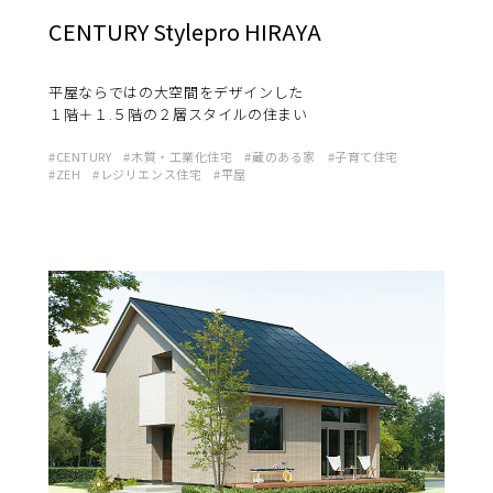
CENTURY Stylepro HIRAYA
平屋ならではの大空間をデザインした
１階＋１.５階の２層スタイルの住まい
CENTURY
木質・工業化住宅
蔵のある家
子育て住宅
ZEH
レジリエンス住宅
平屋