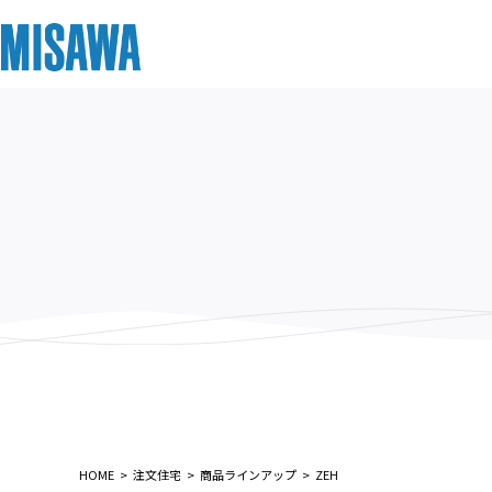
リフォーム
住まい
土地活用
まちづくり
オーナーサポート
企業・IR情報
建てる
個人のお客さま
戸建て・マンション
複合開発・投資開発
サポートメニュー
企業・IR
[注文住宅]
商品ラインアップ
賃貸住宅
ミサワリフォームとは
複合開発事業（ASMACI-アスマチ-）
住まいるりんぐ（ロングサポート）
ニュース
デザイン
賃貸併用住宅
リフォームの流れ
再開発・官民連携事業
保証制度
MISAWAについて
テクノロジー（住まいの性能）
店舗・各種施設
リフォームメニュー
分譲マンション開発事業
アフターメンテナンス
ミサワホームグループ
建築事例・建築実例
土地活用モデルルーム見学
リフォーム事例
収益不動産・投資開発事業
ミサワリフォーム
IR情報
デザイナーズギャラリー
土地活用実例
建築再生事業
SDGs
HOME
注文住宅
商品ラインアップ
ZEH