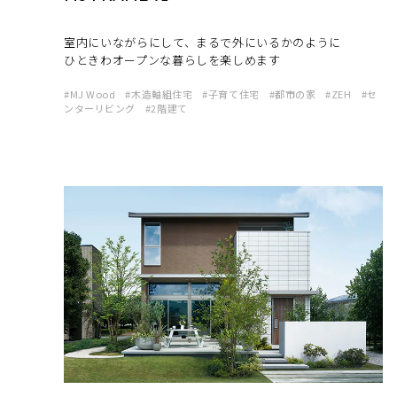
室内にいながらにして、まるで外にいるかのように
ひときわオープンな暮らしを楽しめます
MJ Wood
木造軸組住宅
子育て住宅
都市の家
ZEH
セ
ンターリビング
2階建て