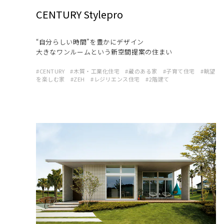
CENTURY Stylepro
“自分らしい時間”を豊かにデザイン
大きなワンルームという新空間提案の住まい
CENTURY
木質・工業化住宅
蔵のある家
子育て住宅
眺望
を楽しむ家
ZEH
レジリエンス住宅
2階建て