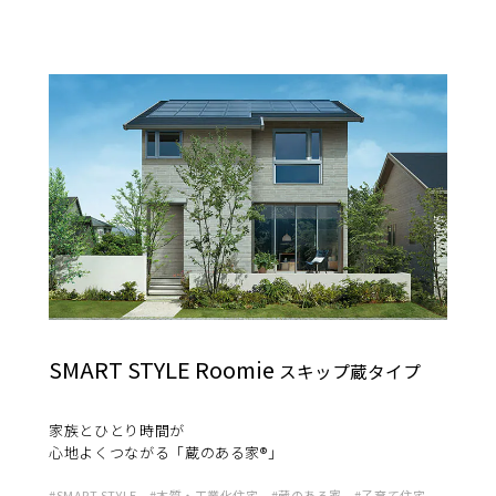
[MISAWA RELAY]
海外事業
住まいの売却
SMART STYLE Roomie
スキップ蔵タイプ
家族とひとり時間が
⼼地よくつながる「蔵のある家®」
SMART STYLE
木質・工業化住宅
蔵のある家
子育て住宅