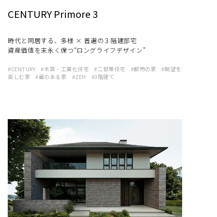
CENTURY Primore 3
時代と同居する、多様 × 普遍の３階建邸宅
資産価値を末永く保つ“ロングライフデザイン”
CENTURY
木質・工業化住宅
二世帯住宅
都市の家
眺望を
楽しむ家
蔵のある家
ZEH
3階建て