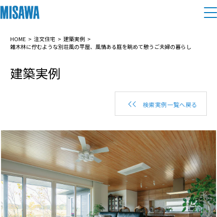
住まい
HOME
注文住宅
建築実例
雑木林に佇むような別荘風の平屋、風情ある庭を眺めて憩うご夫婦の暮らし
建築実例
建てる
土地活用
[注文住宅]
個人のお客さま
商品ラインアップ
リフォーム
検索実例一覧へ戻る
デザイン
戸建て・マンション
賃貸住宅
まちづくり
テクノロジー（住まいの性能）
賃貸併用住宅
複合開発・投資開発
ミサワリフォームとは
建築事例・建築実例
オーナーサポート
店舗・各種施設
リフォームの流れ
デザイナーズギャラリー
サポートメニュー
複合開発事業（ASMACI-アスマチ-）
土地活用モデルルーム見学
企
業・
IR情報
リフォームメニュー
インテリア