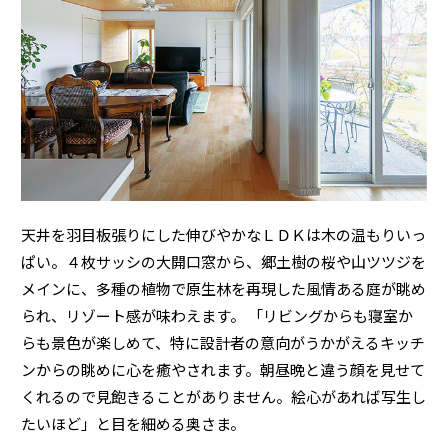
ミサワアイデンティティ
天井を羽目板張りにした伸びやかなＬＤＫは木の温もりいっ
ぱい。４枚サッシの大開口窓から、郷土樹の桜や山ツツジを
メインに、多種の植物で原生林を再現した風情ある庭が眺め
られ、リゾート感が味わえます。 「リビングからも寝室か
らも景色が楽しめて、特に設計者の意向がうかがえるキッチ
ンからの眺めに心を癒やされます。朝昼晩と違う顔を見せて
くれるので見飽きることがありません。絵心があれば写生し
たいほど」と目を細める奥さま。