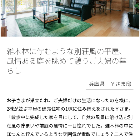
再開発・官民連携事業
土地活用実例
展示
場・
イベント情報
企業・IR
住まいるりんぐ（ロングサポート）
リフォーム事例
住まいづくりガイド
分譲マンション開発事業
カタログ請求
法人のお客さま
保証制度
事業用
買う
ニュース
収益不動産・投資開発事業
住まいのご相談
アフターメンテナンス
企業不動産活用（CRE）戦略
MISAWAについて
建築再生事業
雑木林に佇むような別荘風の平屋、
事業用リノベーション
分譲住宅（建売・土地）検索
ミサワリフォーム
社宅建築
風情ある庭を眺めて憩うご夫婦の暮
ミサワホームグループ
事業用売買
ホテル・旅館リフォーム
中古住宅検索
らし
ご相談窓口
医療・介護・子育て・障がい福祉施設
IR情報
スムストック検索
兵庫県 Ｙさま邸
リフォーム営業所
事業用地・事業用建物
SDGs
お客様センター
分譲マンション検索
これから土地活用・賃貸経営をご検討の方
お子さまが巣立たれ、ご夫婦だけの生活になったのを機に、
分譲用地
環境活動
2棟が並ぶ平屋の建売住宅の1棟に住み替えをされたＹさま。
土地活用の基礎から長期安定経営を目指すオーナー様まで、賃貸経営
売る
[MISAWA RELAY]
に役立つ多彩な情報を幅広くお届けします。
これからリフォームをご検討の方
「散歩中に完成した家を目にして、自然の風景に溶け込む別
採用情報
荘風の佇まいや前庭の風情に一目惚れでした。雑木林の中に
実例動画や基礎知識、収納の工夫など、理想の住まいを叶えるリフォ
ホームラウンジ 土地活用・賃貸経営
ームの具体策とアイデアを豊富にご用意しています。
ぽつんと佇んでいるような雰囲気が素敵でしょう？二人で住
住まいの売却
ミサワホームオーナーさま・リフォーム工事ご契約者さまとミサワホ
すべてのフィールドに新しい価値をデザインし、持続可能な未来志向