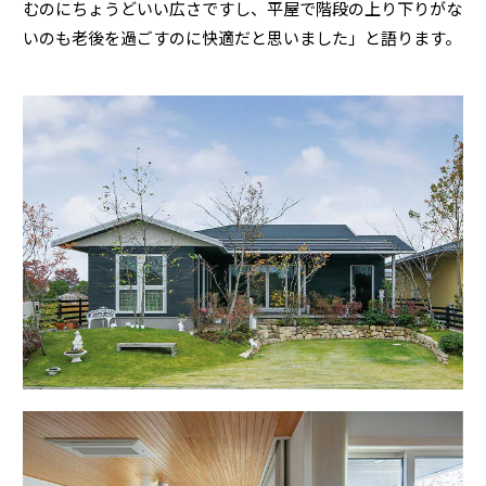
ームを結ぶコミュニケーションサイト。お得・便利・安心なコンテン
むのにちょうどいい広さですし、平屋で階段の上り下りがな
新卒者採用
のまちづくりを実現していきます。
ホームラウンジ リフォーム
ツや、ミサワホームからの大切なお知らせなど配信しています。
いのも老後を過ごすのに快適だと思いました」と語ります。
ミサワゼネラルソリューション
中途採用
これから住まいをご検討の方
ミサワオーナーズクラブ
多彩な動画やこだわりが詰まった建築実例、注目の最新情報など、住
障がい者採用
まいづくりを楽しく学べるデジタルラウンジです。
ホームラウンジ 新築・戸建て
ウエルネス事業
海外事業