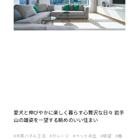
愛犬と伸びやかに楽しく暮らす心贅沢な日々 岩手
山の雄姿を一望する眺めのいい住まい
木質パネル工法
ガレージ
ペット共生
眺望
趣