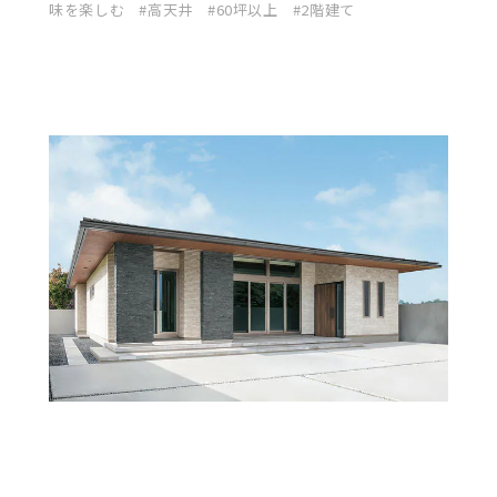
味を楽しむ
高天井
60坪以上
2階建て