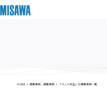
リフォーム
住まい
土地活用
まちづくり
オーナーサポート
企業・IR情報
建てる
個人のお客さま
戸建て・マンション
複合開発・投資開発
サポートメニュー
企業・IR
[注文住宅]
商品ラインアップ
賃貸住宅
ミサワリフォームとは
複合開発事業（ASMACI-アスマチ-）
住まいるりんぐ（ロングサポート）
ニュース
デザイン
賃貸併用住宅
リフォームの流れ
再開発・官民連携事業
保証制度
MISAWAについて
テクノロジー（住まいの性能）
店舗・各種施設
リフォームメニュー
分譲マンション開発事業
アフターメンテナンス
ミサワホームグループ
HOME
建築事例・建築実例
『ペット共生』の建築実例一覧
建築事例・建築実例
土地活用モデルルーム見学
リフォーム事例
収益不動産・投資開発事業
ミサワリフォーム
IR情報
デザイナーズギャラリー
土地活用実例
建築再生事業
SDGs