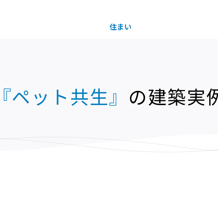
住まい
土地活用
『ペット共生』
の
建築実
買う
法人のお客さま
事業用
事業用売買
ご相談窓口
採用情報
分譲住宅（建売・土地）検索
企業不動産活用（CRE）戦略
事業用リノベーション
事業用地・事業用建物
お客様センター
新卒者採用
中古住宅検索
社宅建築
ホテル・旅館リフォーム
分譲用地
中途採用
スムストック検索
医療・介護・子育て・障がい福祉施設
障がい者採用
リフォーム営業所
分譲マンション検索
ウエルネス事業
売る