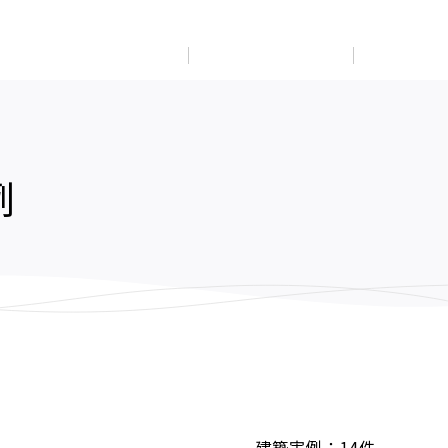
展示
場・
イベント情報
カタログ請求
住まいのご相談
リフォーム
まちづくり
オーナーサポート
企
業・
IR情報
閉じる
閉じる
閉じる
閉じる
閉じる
閉じる
例
これから土地活用・賃貸経営をご検討の方
これからリフォームをご検討の方
これから住まいをご検討の方
すべてのフィールドに新しい価値をデザインし、持続可能
多彩な動画やこだわりが詰まった建築実例、注目の最新情
土地活用の基礎から長期安定経営を目指すオーナー様ま
実例動画や基礎知識、収納の工夫など、理想の住まいを叶
ミサワホームオーナーさま・リフォーム工事ご契約者さま
な未来志向のまちづくりを実現していきます。
報など、住まいづくりを楽しく学べるデジタルラウンジで
で、賃貸経営に役立つ多彩な情報を幅広くお届けします。
えるリフォームの具体策とアイデアを豊富にご用意してい
とミサワホームを結ぶコミュニケーションサイト。お得・
す。
ます。
便利・安心なコンテンツや、ミサワホームからの大切なお
ミサワゼネラルソリューション
ホームラウンジ 土地活用・賃貸経営
知らせなど配信しています。
ホームラウンジ 新築・戸建て
ホームラウンジ リフォーム
ミサワアイデンティティ
ミサワオーナーズクラブ
建築実例：
14
件