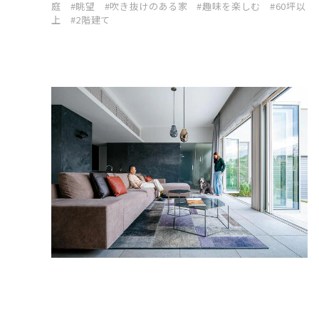
庭
眺望
吹き抜けのある家
趣味を楽しむ
60坪以
上
2階建て