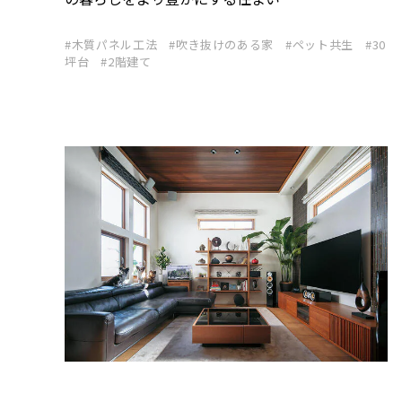
木質パネル工法
吹き抜けのある家
ペット共生
30
坪台
2階建て