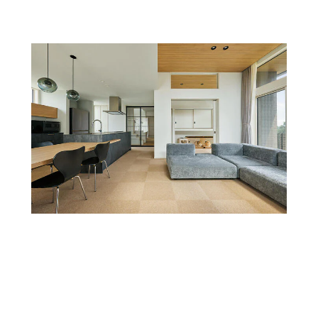
[MISAWA RELAY]
海外事業
住まいの売却