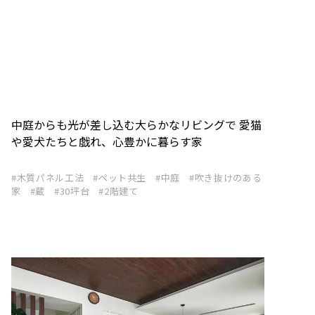
中庭からも光が差し込む大らかなリビングで 愛猫
や愛犬たちと戯れ、心豊かに暮らす家
木質パネル工法
ペット共生
中庭
吹き抜けのある
家
蔵
30坪台
2階建て