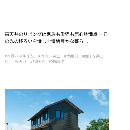
高天井のリビングは家族も愛猫も居心地満点 一日
の光の移ろいを愉しむ情緒豊かな暮らし
木質パネル工法
ペット共生
大開口
趣味を楽し
む
高天井
30坪台
2階建て