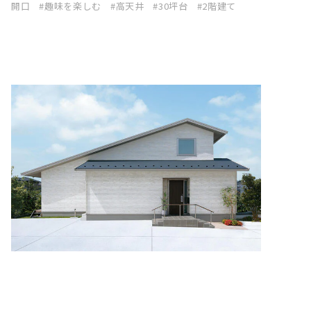
開口
趣味を楽しむ
高天井
30坪台
2階建て