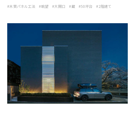
木質パネル工法
眺望
大開口
蔵
50坪台
2階建て