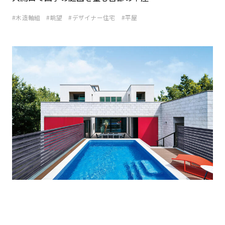
ームを結ぶコミュニケーションサイト。お得・便利・安心なコンテン
新卒者採用
のまちづくりを実現していきます。
ホームラウンジ リフォーム
ツや、ミサワホームからの大切なお知らせなど配信しています。
木造軸組
眺望
デザイナー住宅
平屋
ミサワゼネラルソリューション
中途採用
これから住まいをご検討の方
ミサワオーナーズクラブ
多彩な動画やこだわりが詰まった建築実例、注目の最新情報など、住
障がい者採用
まいづくりを楽しく学べるデジタルラウンジです。
ホームラウンジ 新築・戸建て
ウエルネス事業
海外事業