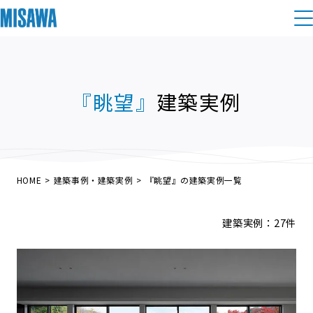
住まい
『眺望』
建築実例
建てる
土地活用
[注文住宅]
個人のお客さま
商品ラインアップ
リフォーム
デザイン
HOME
建築事例・建築実例
『眺望』の建築実例一覧
戸建て・マンション
賃貸住宅
まちづくり
テクノロジー（住まいの性能）
建築実例：
27
件
賃貸併用住宅
複合開発・投資開発
ミサワリフォームとは
建築事例・建築実例
オーナーサポート
店舗・各種施設
リフォームの流れ
デザイナーズギャラリー
サポートメニュー
複合開発事業（ASMACI-アスマチ-）
土地活用モデルルーム見学
企
業・
IR情報
リフォームメニュー
インテリア