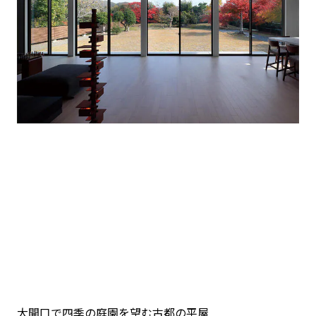
再開発・官民連携事業
土地活用実例
展示
場・
イベント情報
企業・IR
住まいるりんぐ（ロングサポート）
リフォーム事例
住まいづくりガイド
分譲マンション開発事業
カタログ請求
法人のお客さま
保証制度
事業用
買う
ニュース
収益不動産・投資開発事業
住まいのご相談
アフターメンテナンス
企業不動産活用（CRE）戦略
MISAWAについて
建築再生事業
事業用リノベーション
分譲住宅（建売・土地）検索
ミサワリフォーム
社宅建築
ミサワホームグループ
事業用売買
ホテル・旅館リフォーム
中古住宅検索
ご相談窓口
医療・介護・子育て・障がい福祉施設
IR情報
スムストック検索
リフォーム営業所
事業用地・事業用建物
SDGs
お客様センター
分譲マンション検索
これから土地活用・賃貸経営をご検討の方
分譲用地
環境活動
土地活用の基礎から長期安定経営を目指すオーナー様まで、賃貸経営
売る
[MISAWA RELAY]
に役立つ多彩な情報を幅広くお届けします。
これからリフォームをご検討の方
採用情報
実例動画や基礎知識、収納の工夫など、理想の住まいを叶えるリフォ
ホームラウンジ 土地活用・賃貸経営
ームの具体策とアイデアを豊富にご用意しています。
住まいの売却
ミサワホームオーナーさま・リフォーム工事ご契約者さまとミサワホ
すべてのフィールドに新しい価値をデザインし、持続可能な未来志向
大開口で四季の庭園を望む古都の平屋