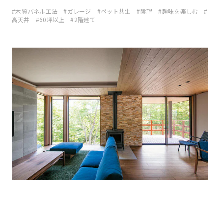
木質パネル工法
ガレージ
ペット共生
眺望
趣味を楽しむ
高天井
60坪以上
2階建て