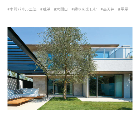
木質パネル工法
眺望
大開口
趣味を楽しむ
高天井
平屋