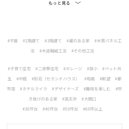
平屋
2階建て
3階建て
蔵のある家
木質パネル工
法
木造軸組工法
その他工法
子育て住宅
二世帯住宅
ガレージ
狭小
ペット共
生
中庭
別荘（セカンドハウス）
和風
眺望
都
市型
ホテルライク
デザイナーズ
趣味を楽しむ
吹
き抜けのある家
高天井
大開口
30坪台
40坪台
50坪台
60坪以上