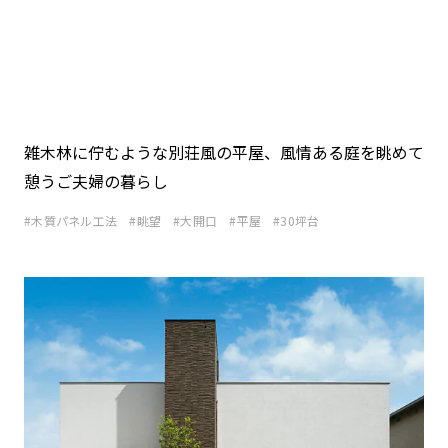
雑木林に佇むような別荘風の平屋、風情ある庭を眺めて
憩うご夫婦の暮らし
木質パネル工法
眺望
大開口
平屋
30坪台