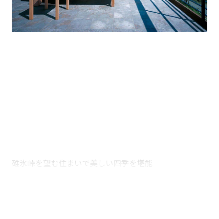
碓氷峠を望む住まいで美しい四季を堪能
木質パネル工法
ホテルライク
別荘（セカンドハウス）
眺望
デザイナー住宅
大開口
2階建て