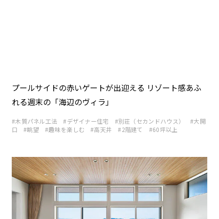
ミサワアイデンティティ
プールサイドの赤いゲートが出迎える リゾート感あふ
れる週末の「海辺のヴィラ」
木質パネル工法
デザイナー住宅
別荘（セカンドハウス）
大開
口
眺望
趣味を楽しむ
高天井
2階建て
60坪以上