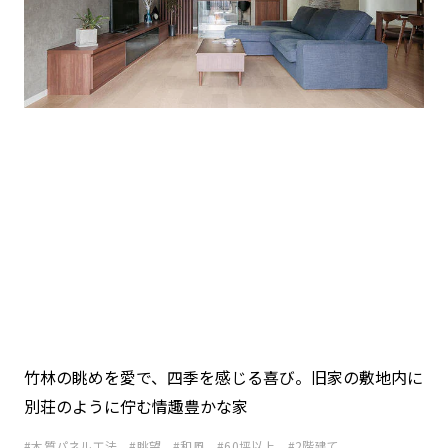
竹林の眺めを愛で、四季を感じる喜び。旧家の敷地内に
別荘のように佇む情趣豊かな家
木質パネル工法
眺望
和風
60坪以上
2階建て