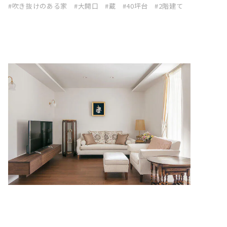
吹き抜けのある家
大開口
蔵
40坪台
2階建て