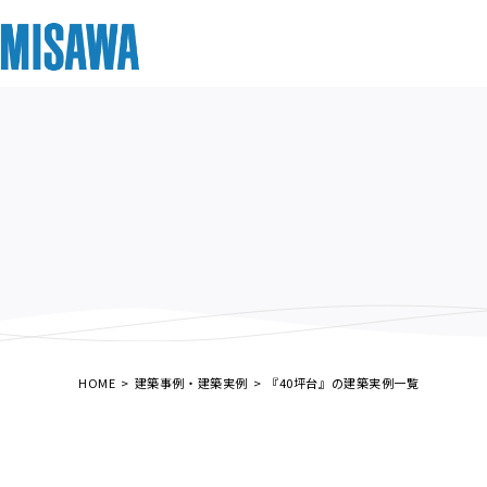
リフォーム
住まい
土地活用
まちづくり
オーナーサポート
企業・IR情報
建てる
個人のお客さま
戸建て・マンション
複合開発・投資開発
サポートメニュー
企業・IR
[注文住宅]
商品ラインアップ
賃貸住宅
ミサワリフォームとは
複合開発事業（ASMACI-アスマチ-）
住まいるりんぐ（ロングサポート）
ニュース
デザイン
賃貸併用住宅
リフォームの流れ
再開発・官民連携事業
保証制度
MISAWAについて
テクノロジー（住まいの性能）
店舗・各種施設
リフォームメニュー
分譲マンション開発事業
アフターメンテナンス
ミサワホームグループ
HOME
建築事例・建築実例
『40坪台』の建築実例一覧
建築事例・建築実例
土地活用モデルルーム見学
リフォーム事例
収益不動産・投資開発事業
ミサワリフォーム
IR情報
デザイナーズギャラリー
土地活用実例
建築再生事業
SDGs