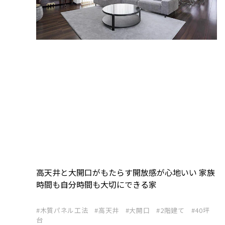
高天井と大開口がもたらす開放感が心地いい 家族
時間も自分時間も大切にできる家
木質パネル工法
高天井
大開口
2階建て
40坪
台