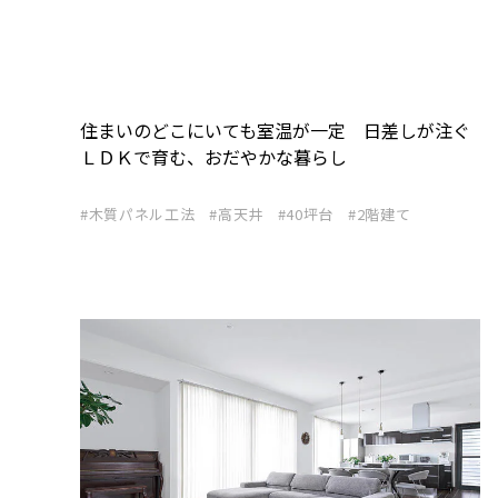
住まいのどこにいても室温が一定 日差しが注ぐ
ＬＤＫで育む、おだやかな暮らし
木質パネル工法
高天井
40坪台
2階建て