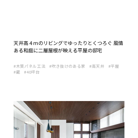
天井高４ｍのリビングでゆったりとくつろぐ 風情
ある和庭に二層屋根が映える平屋の邸宅
木質パネル工法
吹き抜けのある家
高天井
平屋
蔵
40坪台