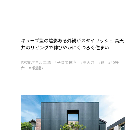
キューブ型の陰影ある外観がスタイリッシュ 高天
井のリビングで伸びやかにくつろぐ住まい
木質パネル工法
子育て住宅
高天井
蔵
40坪
台
2階建て