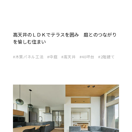
高天井のＬＤＫでテラスを囲み 庭とのつながり
を愉しむ住まい
木質パネル工法
中庭
高天井
40坪台
2階建て