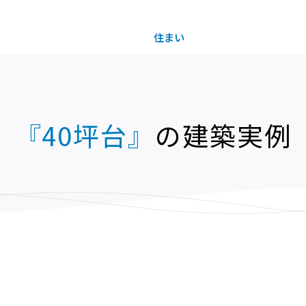
住まい
土地活用
『40坪台』
の
建築実例
買う
法人のお客さま
事業用
事業用売買
ご相談窓口
採用情報
分譲住宅（建売・土地）検索
企業不動産活用（CRE）戦略
事業用リノベーション
事業用地・事業用建物
お客様センター
新卒者採用
中古住宅検索
社宅建築
ホテル・旅館リフォーム
分譲用地
中途採用
スムストック検索
医療・介護・子育て・障がい福祉施設
障がい者採用
リフォーム営業所
分譲マンション検索
ウエルネス事業
売る