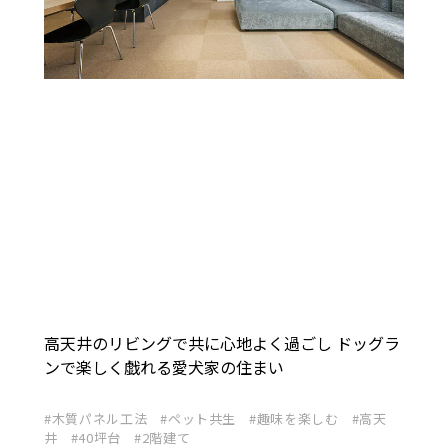
高天井のリビングで共に心地よく過ごし ドッグラ
ンで楽しく戯れる愛犬家の住まい
木質パネル工法
ペット共生
趣味を楽しむ
高天
井
40坪台
2階建て