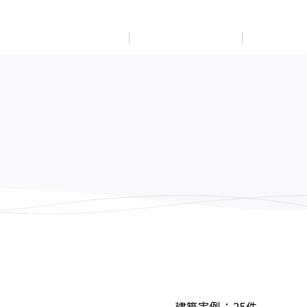
展示
場・
イベント情報
カタログ請求
住まいのご相談
リフォーム
まちづくり
オーナーサポート
企
業・
IR情報
閉じる
閉じる
閉じる
閉じる
閉じる
閉じる
これから土地活用・賃貸経営をご検討の方
これからリフォームをご検討の方
これから住まいをご検討の方
すべてのフィールドに新しい価値をデザインし、持続可能
多彩な動画やこだわりが詰まった建築実例、注目の最新情
土地活用の基礎から長期安定経営を目指すオーナー様ま
実例動画や基礎知識、収納の工夫など、理想の住まいを叶
ミサワホームオーナーさま・リフォーム工事ご契約者さま
な未来志向のまちづくりを実現していきます。
報など、住まいづくりを楽しく学べるデジタルラウンジで
で、賃貸経営に役立つ多彩な情報を幅広くお届けします。
えるリフォームの具体策とアイデアを豊富にご用意してい
とミサワホームを結ぶコミュニケーションサイト。お得・
す。
ます。
便利・安心なコンテンツや、ミサワホームからの大切なお
ミサワゼネラルソリューション
ホームラウンジ 土地活用・賃貸経営
知らせなど配信しています。
ホームラウンジ 新築・戸建て
ホームラウンジ リフォーム
ミサワアイデンティティ
ミサワオーナーズクラブ
建築実例：
25
件