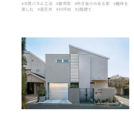
木質パネル工法
都市型
吹き抜けのある家
趣味を
楽しむ
高天井
40坪台
2階建て