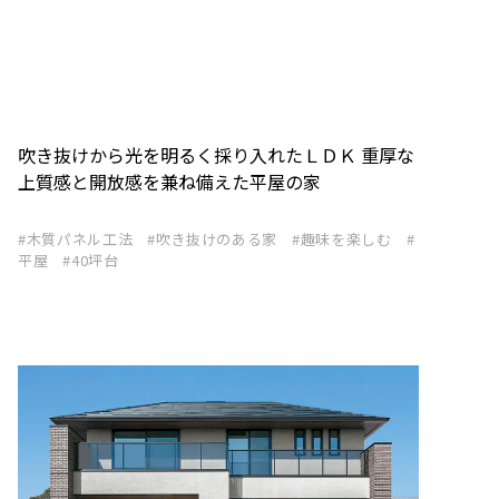
吹き抜けから光を明るく採り入れたＬＤＫ 重厚な
上質感と開放感を兼ね備えた平屋の家
木質パネル工法
吹き抜けのある家
趣味を楽しむ
平屋
40坪台