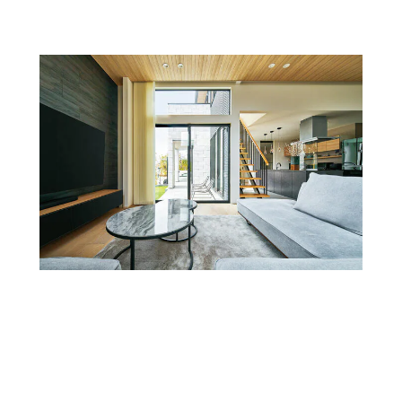
[MISAWA RELAY]
海外事業
住まいの売却