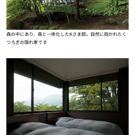
ームを結ぶコミュニケーションサイト。お得・便利・安心なコンテン
新卒者採用
のまちづくりを実現していきます。
ホームラウンジ リフォーム
ツや、ミサワホームからの大切なお知らせなど配信しています。
ミサワゼネラルソリューション
中途採用
これから住まいをご検討の方
ミサワオーナーズクラブ
多彩な動画やこだわりが詰まった建築実例、注目の最新情報など、住
障がい者採用
森の中にあり、森と一体化したKさま邸。自然に抱かれたく
まいづくりを楽しく学べるデジタルラウンジです。
つろぎの隠れ家です
ホームラウンジ 新築・戸建て
ウエルネス事業
海外事業