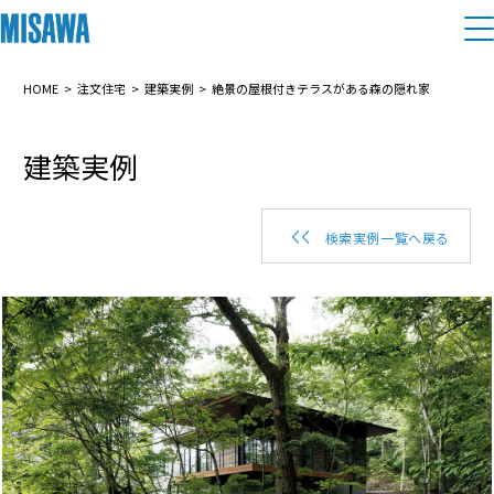
住まい
HOME
注文住宅
建築実例
絶景の屋根付きテラスがある森の隠れ家
建築実例
建てる
土地活用
[注文住宅]
個人のお客さま
商品ラインアップ
リフォーム
検索実例一覧へ戻る
デザイン
戸建て・マンション
賃貸住宅
まちづくり
テクノロジー（住まいの性能）
賃貸併用住宅
複合開発・投資開発
ミサワリフォームとは
建築事例・建築実例
オーナーサポート
店舗・各種施設
リフォームの流れ
デザイナーズギャラリー
サポートメニュー
複合開発事業（ASMACI-アスマチ-）
土地活用モデルルーム見学
企
業・
IR情報
リフォームメニュー
インテリア