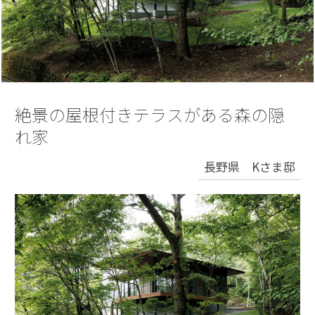
再開発・官民連携事業
土地活用実例
展示
場・
イベント情報
企業・IR
住まいるりんぐ（ロングサポート）
リフォーム事例
住まいづくりガイド
分譲マンション開発事業
カタログ請求
法人のお客さま
保証制度
事業用
買う
ニュース
収益不動産・投資開発事業
住まいのご相談
アフターメンテナンス
企業不動産活用（CRE）戦略
MISAWAについて
建築再生事業
絶景の屋根付きテラスがある森の隠
事業用リノベーション
分譲住宅（建売・土地）検索
ミサワリフォーム
社宅建築
れ家
ミサワホームグループ
事業用売買
ホテル・旅館リフォーム
中古住宅検索
ご相談窓口
医療・介護・子育て・障がい福祉施設
長野県 Kさま邸
IR情報
スムストック検索
リフォーム営業所
事業用地・事業用建物
SDGs
お客様センター
分譲マンション検索
これから土地活用・賃貸経営をご検討の方
分譲用地
環境活動
土地活用の基礎から長期安定経営を目指すオーナー様まで、賃貸経営
売る
[MISAWA RELAY]
に役立つ多彩な情報を幅広くお届けします。
これからリフォームをご検討の方
採用情報
実例動画や基礎知識、収納の工夫など、理想の住まいを叶えるリフォ
ホームラウンジ 土地活用・賃貸経営
ームの具体策とアイデアを豊富にご用意しています。
住まいの売却
ミサワホームオーナーさま・リフォーム工事ご契約者さまとミサワホ
すべてのフィールドに新しい価値をデザインし、持続可能な未来志向