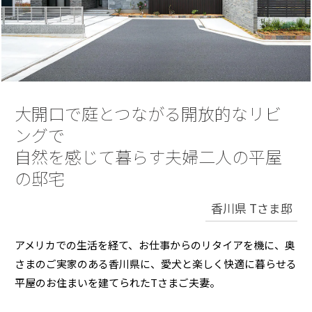
再開発・官民連携事業
土地活用実例
展示
場・
イベント情報
企業・IR
住まいるりんぐ（ロングサポート）
リフォーム事例
住まいづくりガイド
分譲マンション開発事業
カタログ請求
法人のお客さま
保証制度
事業用
買う
ニュース
収益不動産・投資開発事業
住まいのご相談
アフターメンテナンス
企業不動産活用（CRE）戦略
MISAWAについて
建築再生事業
大開口で庭とつながる開放的なリビ
事業用リノベーション
分譲住宅（建売・土地）検索
ミサワリフォーム
社宅建築
ングで
ミサワホームグループ
事業用売買
ホテル・旅館リフォーム
中古住宅検索
自然を感じて暮らす夫婦二人の平屋
ご相談窓口
医療・介護・子育て・障がい福祉施設
IR情報
の邸宅
スムストック検索
リフォーム営業所
事業用地・事業用建物
SDGs
香川県 Tさま邸
お客様センター
分譲マンション検索
これから土地活用・賃貸経営をご検討の方
分譲用地
環境活動
土地活用の基礎から長期安定経営を目指すオーナー様まで、賃貸経営
アメリカでの生活を経て、お仕事からのリタイアを機に、奥
売る
[MISAWA RELAY]
に役立つ多彩な情報を幅広くお届けします。
これからリフォームをご検討の方
さまのご実家のある香川県に、愛犬と楽しく快適に暮らせる
採用情報
平屋のお住まいを建てられたTさまご夫妻。
実例動画や基礎知識、収納の工夫など、理想の住まいを叶えるリフォ
ホームラウンジ 土地活用・賃貸経営
ームの具体策とアイデアを豊富にご用意しています。
住まいの売却
ミサワホームオーナーさま・リフォーム工事ご契約者さまとミサワホ
すべてのフィールドに新しい価値をデザインし、持続可能な未来志向