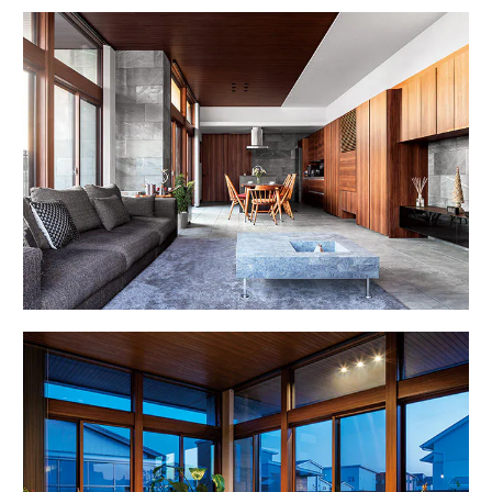
ームを結ぶコミュニケーションサイト。お得・便利・安心なコンテン
新卒者採用
のまちづくりを実現していきます。
ホームラウンジ リフォーム
ツや、ミサワホームからの大切なお知らせなど配信しています。
ミサワゼネラルソリューション
中途採用
これから住まいをご検討の方
ミサワオーナーズクラブ
多彩な動画やこだわりが詰まった建築実例、注目の最新情報など、住
障がい者採用
まいづくりを楽しく学べるデジタルラウンジです。
ホームラウンジ 新築・戸建て
ウエルネス事業
海外事業