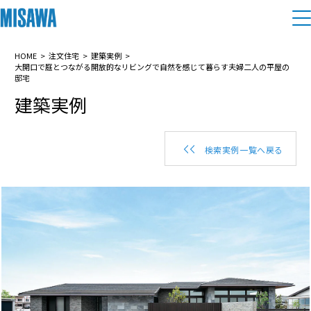
住まい
HOME
注文住宅
建築実例
大開口で庭とつながる開放的なリビングで自然を感じて暮らす夫婦二人の平屋の
邸宅
建築実例
建てる
土地活用
[注文住宅]
個人のお客さま
商品ラインアップ
リフォーム
検索実例一覧へ戻る
デザイン
戸建て・マンション
賃貸住宅
まちづくり
テクノロジー（住まいの性能）
賃貸併用住宅
複合開発・投資開発
ミサワリフォームとは
建築事例・建築実例
オーナーサポート
店舗・各種施設
リフォームの流れ
デザイナーズギャラリー
サポートメニュー
複合開発事業（ASMACI-アスマチ-）
土地活用モデルルーム見学
企
業・
IR情報
リフォームメニュー
インテリア