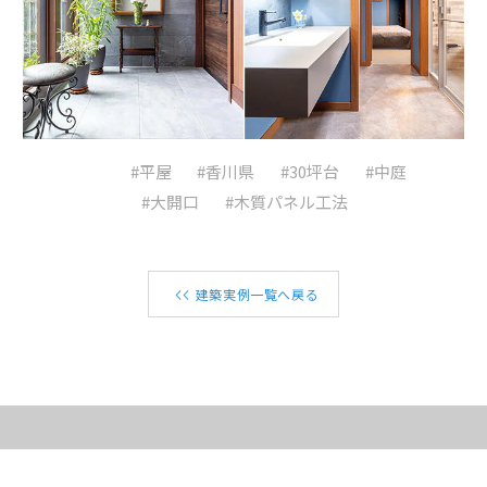
#平屋
#香川県
#30坪台
#中庭
#大開口
#木質パネル工法
建築実例一覧へ戻る