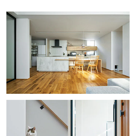
ームを結ぶコミュニケーションサイト。お得・便利・安心なコンテン
新卒者採用
のまちづくりを実現していきます。
ホームラウンジ リフォーム
ツや、ミサワホームからの大切なお知らせなど配信しています。
ミサワゼネラルソリューション
中途採用
これから住まいをご検討の方
ミサワオーナーズクラブ
多彩な動画やこだわりが詰まった建築実例、注目の最新情報など、住
障がい者採用
まいづくりを楽しく学べるデジタルラウンジです。
ホームラウンジ 新築・戸建て
ウエルネス事業
海外事業