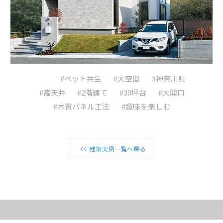
#ペット共生
#大空間
#神奈川県
#高天井
#2階建て
#30坪台
#大開口
#木質パネル工法
#趣味を楽しむ
建築実例一覧へ戻る