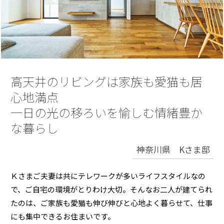
再開発・官民連携事業
土地活用実例
展示
場・
イベント情報
企業・IR
住まいるりんぐ（ロングサポート）
リフォーム事例
住まいづくりガイド
分譲マンション開発事業
カタログ請求
法人のお客さま
保証制度
事業用
買う
ニュース
収益不動産・投資開発事業
住まいのご相談
アフターメンテナンス
企業不動産活用（CRE）戦略
MISAWAについて
建築再生事業
高天井のリビングは家族も愛猫も居
事業用リノベーション
分譲住宅（建売・土地）検索
ミサワリフォーム
社宅建築
心地満点
ミサワホームグループ
事業用売買
ホテル・旅館リフォーム
中古住宅検索
一日の光の移ろいを愉しむ情緒豊か
ご相談窓口
医療・介護・子育て・障がい福祉施設
IR情報
な暮らし
スムストック検索
リフォーム営業所
事業用地・事業用建物
SDGs
神奈川県 Kさま邸
お客様センター
分譲マンション検索
これから土地活用・賃貸経営をご検討の方
分譲用地
環境活動
土地活用の基礎から長期安定経営を目指すオーナー様まで、賃貸経営
Ｋさまご夫妻は共にテレワークが多いライフスタイルなの
売る
[MISAWA RELAY]
に役立つ多彩な情報を幅広くお届けします。
これからリフォームをご検討の方
で、ご自宅の環境がとりわけ大切。そんなお二人が建てられ
採用情報
たのは、ご家族も愛猫も伸び伸びと心地よく暮らせて、仕事
実例動画や基礎知識、収納の工夫など、理想の住まいを叶えるリフォ
ホームラウンジ 土地活用・賃貸経営
ームの具体策とアイデアを豊富にご用意しています。
住まいの売却
にも集中できるお住まいです。
ミサワホームオーナーさま・リフォーム工事ご契約者さまとミサワホ
すべてのフィールドに新しい価値をデザインし、持続可能な未来志向