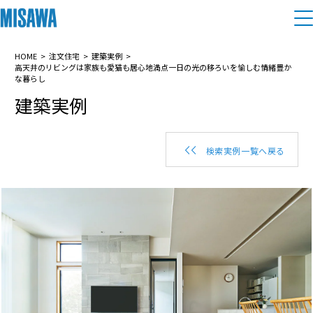
住まい
HOME
注文住宅
建築実例
高天井のリビングは家族も愛猫も居心地満点一日の光の移ろいを愉しむ情緒豊か
な暮らし
建築実例
建てる
土地活用
[注文住宅]
個人のお客さま
商品ラインアップ
リフォーム
検索実例一覧へ戻る
デザイン
戸建て・マンション
賃貸住宅
まちづくり
テクノロジー（住まいの性能）
賃貸併用住宅
複合開発・投資開発
ミサワリフォームとは
建築事例・建築実例
オーナーサポート
店舗・各種施設
リフォームの流れ
デザイナーズギャラリー
サポートメニュー
複合開発事業（ASMACI-アスマチ-）
土地活用モデルルーム見学
企
業・
IR情報
リフォームメニュー
インテリア