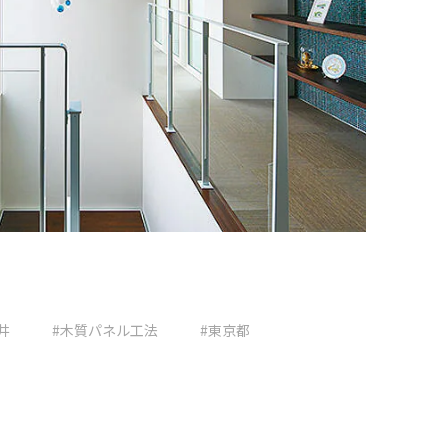
井
#木質パネル工法
#東京都