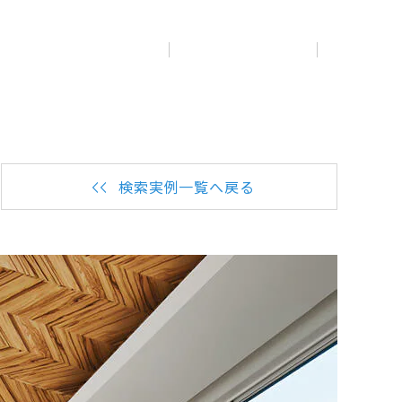
展示
場・
イベント情報
カタログ請求
住まいのご相談
リフォーム
まちづくり
オーナーサポート
企
業・
IR情報
閉じる
閉じる
閉じる
閉じる
閉じる
閉じる
検索実例一覧へ戻る
これから土地活用・賃貸経営をご検討の方
これからリフォームをご検討の方
これから住まいをご検討の方
すべてのフィールドに新しい価値をデザインし、持続可能
多彩な動画やこだわりが詰まった建築実例、注目の最新情
土地活用の基礎から長期安定経営を目指すオーナー様ま
実例動画や基礎知識、収納の工夫など、理想の住まいを叶
ミサワホームオーナーさま・リフォーム工事ご契約者さま
な未来志向のまちづくりを実現していきます。
報など、住まいづくりを楽しく学べるデジタルラウンジで
で、賃貸経営に役立つ多彩な情報を幅広くお届けします。
えるリフォームの具体策とアイデアを豊富にご用意してい
とミサワホームを結ぶコミュニケーションサイト。お得・
す。
ます。
便利・安心なコンテンツや、ミサワホームからの大切なお
ミサワゼネラルソリューション
ホームラウンジ 土地活用・賃貸経営
知らせなど配信しています。
ホームラウンジ 新築・戸建て
ホームラウンジ リフォーム
ミサワアイデンティティ
ミサワオーナーズクラブ