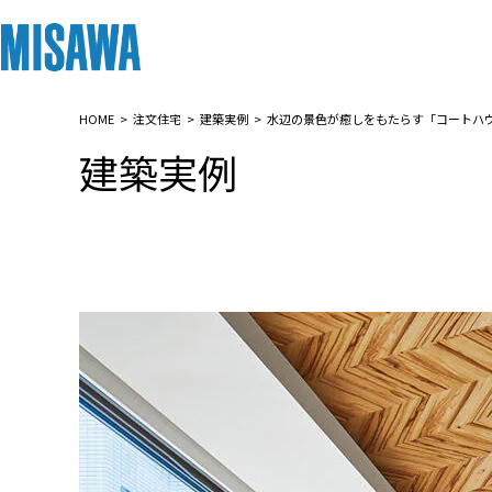
HOME
注文住宅
建築実例
水辺の景色が癒しをもたらす「コートハ
リフォーム
住まい
土地活用
まちづくり
オーナーサポート
企業・IR情報
建築実例
建てる
個人のお客さま
戸建て・マンション
複合開発・投資開発
サポートメニュー
企業・IR
[注文住宅]
商品ラインアップ
賃貸住宅
ミサワリフォームとは
複合開発事業（ASMACI-アスマチ-）
住まいるりんぐ（ロングサポート）
ニュース
デザイン
賃貸併用住宅
リフォームの流れ
再開発・官民連携事業
保証制度
MISAWAについて
テクノロジー（住まいの性能）
店舗・各種施設
リフォームメニュー
分譲マンション開発事業
アフターメンテナンス
ミサワホームグループ
建築事例・建築実例
土地活用モデルルーム見学
リフォーム事例
収益不動産・投資開発事業
ミサワリフォーム
IR情報
デザイナーズギャラリー
土地活用実例
建築再生事業
SDGs