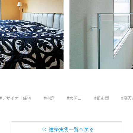
#デザイナー住宅
#中庭
#大開口
#都市型
#高天
建築実例一覧へ戻る