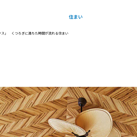
住まい
土地活用
ウス」 くつろぎに満ちた時間が流れる住まい
買う
法人のお客さま
事業用
事業用売買
ご相談窓口
採用情報
分譲住宅（建売・土地）検索
企業不動産活用（CRE）戦略
事業用リノベーション
事業用地・事業用建物
お客様センター
新卒者採用
中古住宅検索
社宅建築
ホテル・旅館リフォーム
分譲用地
中途採用
スムストック検索
医療・介護・子育て・障がい福祉施設
障がい者採用
リフォーム営業所
分譲マンション検索
ウエルネス事業
売る