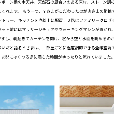
ンボーン柄の木天井、天然石の風合いのある床材、ストーン調
てくれます。 もう一つ、Ｙさまがこだわったのが奥さまの動線
ントリー、キッチンを直線上に配置。２階はファミリークロゼ
ゼット前にはマッサージチェアやウォーキングマシンが置かれ
ですし、朝起きてカーテンを開け、窓から空と水面を眺めるの
泳いだと語るＹさまは、「部屋ごとに温度調節できる全館空調
さま邸にはくつろぎに満ちた時間がゆったりと流れていました