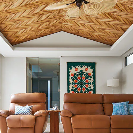
[MISAWA RELAY]
海外事業
住まいの売却