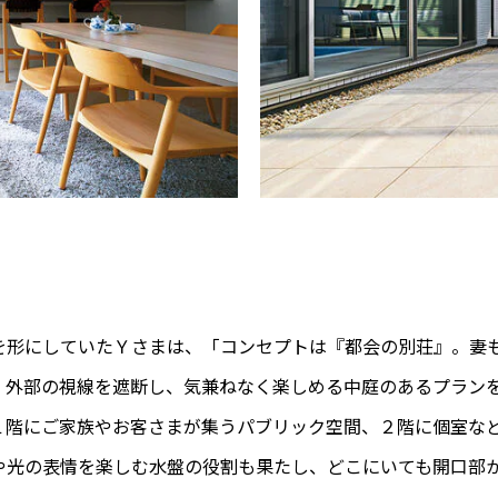
を形にしていたＹさまは、「コンセプトは『都会の別荘』。妻
、外部の視線を遮断し、気兼ねなく楽しめる中庭のあるプラン
１階にご家族やお客さまが集うパブリック空間、２階に個室な
や光の表情を楽しむ水盤の役割も果たし、どこにいても開口部