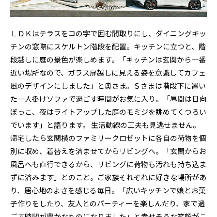
ミサワアイデンティティ
ＬＤＫはテラスをコの字で囲む間取りにし、ダイニングキッ
チンの窓際にスケルトン階段を配置。キッチンに立つと、階
段越しに庭の景色が楽しめます。「キッチンは玄関から一番
近い場所なので、ガラス扉越しに見える姿を意識してカフェ
風のデザインにしました」と奥さま。Ｓさまは階段下に置い
た一人掛けソファで過ごす時間がお気に入り。「昼間は日向
ぼっこ、夜はライトアップした庭のモミジを眺めてくつろい
でいます」と語ります。 生活動線の工夫も見逃せません。
帰宅したら玄関横のファミリークロゼットに各自の荷物を個
別に収め、着替えを済ませてからリビングへ。「玄関からお
風呂へも直行できるから、リビングに荷物も汚れも持ち込ま
ずに済みます」とのこと。ご家族それぞれに好きな場所があ
り、居心地のよさを感じる毎日。「広いキッチンで娘とお菓
子作りをしたり、友人とのパーティーを楽しんだり、家で過
ごす時間が豊かなものになりました」と幸せそうな笑顔がこ