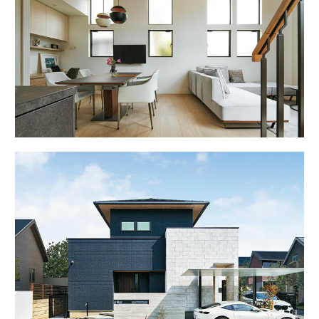
ームを結ぶコミュニケーションサイト。お得・便利・安心なコンテン
新卒者採用
のまちづくりを実現していきます。
ホームラウンジ リフォーム
ツや、ミサワホームからの大切なお知らせなど配信しています。
ミサワゼネラルソリューション
中途採用
これから住まいをご検討の方
ミサワオーナーズクラブ
多彩な動画やこだわりが詰まった建築実例、注目の最新情報など、住
障がい者採用
まいづくりを楽しく学べるデジタルラウンジです。
ホームラウンジ 新築・戸建て
ウエルネス事業
海外事業