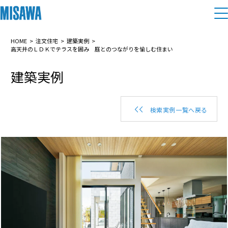
住まい
HOME
注文住宅
建築実例
高天井のＬＤＫでテラスを囲み 庭とのつながりを愉しむ住まい
建築実例
建てる
土地活用
[注文住宅]
個人のお客さま
商品ラインアップ
リフォーム
検索実例一覧へ戻る
デザイン
戸建て・マンション
賃貸住宅
まちづくり
テクノロジー（住まいの性能）
賃貸併用住宅
複合開発・投資開発
ミサワリフォームとは
建築事例・建築実例
オーナーサポート
店舗・各種施設
リフォームの流れ
デザイナーズギャラリー
サポートメニュー
複合開発事業（ASMACI-アスマチ-）
土地活用モデルルーム見学
企
業・
IR情報
リフォームメニュー
インテリア