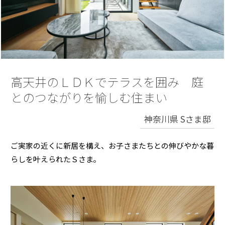
再開発・官民連携事業
土地活用実例
展示
場・
イベント情報
企業・IR
住まいるりんぐ（ロングサポート）
リフォーム事例
住まいづくりガイド
分譲マンション開発事業
カタログ請求
法人のお客さま
保証制度
事業用
買う
ニュース
収益不動産・投資開発事業
住まいのご相談
アフターメンテナンス
企業不動産活用（CRE）戦略
MISAWAについて
建築再生事業
高天井のＬＤＫでテラスを囲み 庭
事業用リノベーション
分譲住宅（建売・土地）検索
ミサワリフォーム
社宅建築
とのつながりを愉しむ住まい
ミサワホームグループ
事業用売買
ホテル・旅館リフォーム
中古住宅検索
ご相談窓口
医療・介護・子育て・障がい福祉施設
神奈川県 Sさま邸
IR情報
スムストック検索
リフォーム営業所
事業用地・事業用建物
SDGs
ご実家の近くに新居を構え、お子さまたちとの伸びやかな暮
お客様センター
分譲マンション検索
これから土地活用・賃貸経営をご検討の方
らしを叶えられたＳさま。
分譲用地
環境活動
土地活用の基礎から長期安定経営を目指すオーナー様まで、賃貸経営
売る
[MISAWA RELAY]
に役立つ多彩な情報を幅広くお届けします。
これからリフォームをご検討の方
採用情報
実例動画や基礎知識、収納の工夫など、理想の住まいを叶えるリフォ
ホームラウンジ 土地活用・賃貸経営
ームの具体策とアイデアを豊富にご用意しています。
住まいの売却
ミサワホームオーナーさま・リフォーム工事ご契約者さまとミサワホ
すべてのフィールドに新しい価値をデザインし、持続可能な未来志向