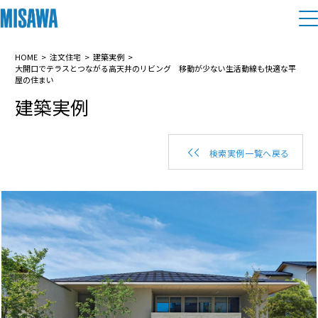
住まい
HOME
注文住宅
建築実例
大開口でテラスとつながる高天井のリビング 移動が少ない生活動線も快適な平
屋の住まい
建築実例
建てる
土地活用
[注文住宅]
個人のお客さま
商品ラインアップ
リフォーム
検索実例一覧へ戻る
デザイン
戸建て・マンション
賃貸住宅
まちづくり
テクノロジー（住まいの性能）
賃貸併用住宅
複合開発・投資開発
ミサワリフォームとは
建築事例・建築実例
オーナーサポート
店舗・各種施設
リフォームの流れ
デザイナーズギャラリー
サポートメニュー
複合開発事業（ASMACI-アスマチ-）
土地活用モデルルーム見学
企
業・
IR情報
リフォームメニュー
インテリア