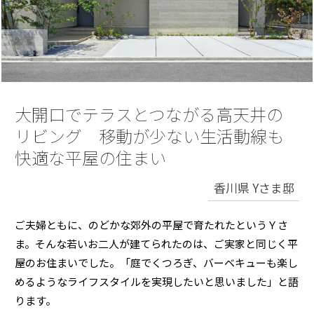
再開発・官民連携事業
土地活用実例
展示
場・
イベント情報
企業・IR
住まいるりんぐ（ロングサポート）
リフォーム事例
住まいづくりガイド
分譲マンション開発事業
カタログ請求
法人のお客さま
保証制度
事業用
買う
ニュース
収益不動産・投資開発事業
住まいのご相談
アフターメンテナンス
企業不動産活用（CRE）戦略
MISAWAについて
建築再生事業
大開口でテラスとつながる高天井の
事業用リノベーション
分譲住宅（建売・土地）検索
ミサワリフォーム
社宅建築
リビング 移動が少ない生活動線も
ミサワホームグループ
事業用売買
ホテル・旅館リフォーム
中古住宅検索
快適な平屋の住まい
ご相談窓口
医療・介護・子育て・障がい福祉施設
IR情報
スムストック検索
香川県 Yさま邸
リフォーム営業所
事業用地・事業用建物
SDGs
お客様センター
分譲マンション検索
これから土地活用・賃貸経営をご検討の方
ご夫婦ともに、のどかな郊外の平屋で育たれたというＹさ
分譲用地
環境活動
ま。そんな若いお二人が建てられたのは、ご実家と同じく平
土地活用の基礎から長期安定経営を目指すオーナー様まで、賃貸経営
売る
[MISAWA RELAY]
に役立つ多彩な情報を幅広くお届けします。
これからリフォームをご検討の方
屋のお住まいでした。「庭でくつろぎ、バーベキューも楽し
採用情報
めるようなライフスタイルを実現したいと思いました」と語
実例動画や基礎知識、収納の工夫など、理想の住まいを叶えるリフォ
ホームラウンジ 土地活用・賃貸経営
ームの具体策とアイデアを豊富にご用意しています。
ります。
住まいの売却
ミサワホームオーナーさま・リフォーム工事ご契約者さまとミサワホ
すべてのフィールドに新しい価値をデザインし、持続可能な未来志向