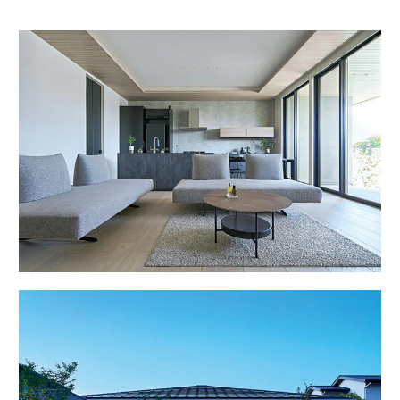
ームを結ぶコミュニケーションサイト。お得・便利・安心なコンテン
新卒者採用
のまちづくりを実現していきます。
ホームラウンジ リフォーム
ツや、ミサワホームからの大切なお知らせなど配信しています。
ミサワゼネラルソリューション
中途採用
これから住まいをご検討の方
ミサワオーナーズクラブ
多彩な動画やこだわりが詰まった建築実例、注目の最新情報など、住
障がい者採用
まいづくりを楽しく学べるデジタルラウンジです。
ホームラウンジ 新築・戸建て
ウエルネス事業
海外事業