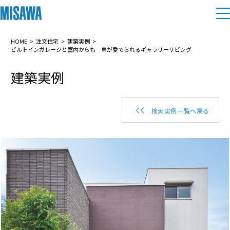
住まい
HOME
注文住宅
建築実例
ビルトインガレージと室内からも 車が愛でられるギャラリーリビング
建築実例
建てる
土地活用
[注文住宅]
個人のお客さま
商品ラインアップ
リフォーム
検索実例一覧へ戻る
デザイン
戸建て・マンション
賃貸住宅
まちづくり
テクノロジー（住まいの性能）
賃貸併用住宅
複合開発・投資開発
ミサワリフォームとは
建築事例・建築実例
オーナーサポート
店舗・各種施設
リフォームの流れ
デザイナーズギャラリー
サポートメニュー
複合開発事業（ASMACI-アスマチ-）
土地活用モデルルーム見学
企
業・
IR情報
リフォームメニュー
インテリア