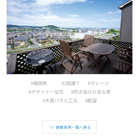
#福岡県
#2階建て
#ガレージ
#デザイナー住宅
#吹き抜けのある家
#木質パネル工法
#眺望
建築実例一覧へ戻る