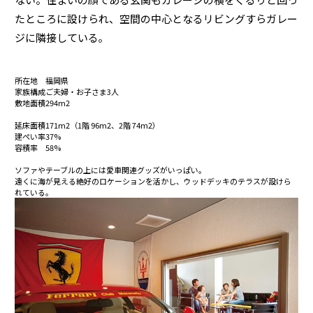
たところに設けられ、空間の中心となるリビングすらガレー
ジに隣接している｡
所在地
福岡県
家族構成
ご夫婦・お子さま3人
敷地面積
294m2
延床面積
171m2（1階 96m2、2階 74m2）
建ぺい率
37%
容積率
58%
ソファやテーブルの上には愛車関連グッズがいっぱい。
遠くに海が見える絶好のロケーションを活かし、ウッドデッキのテラスが設けら
れている。