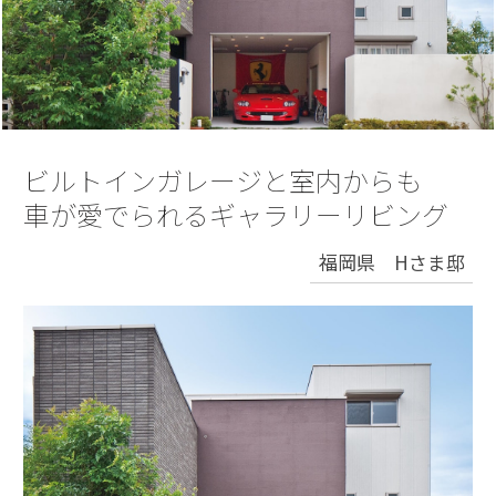
再開発・官民連携事業
土地活用実例
展示
場・
イベント情報
企業・IR
住まいるりんぐ（ロングサポート）
リフォーム事例
住まいづくりガイド
分譲マンション開発事業
カタログ請求
法人のお客さま
保証制度
事業用
買う
ニュース
収益不動産・投資開発事業
住まいのご相談
アフターメンテナンス
企業不動産活用（CRE）戦略
MISAWAについて
建築再生事業
ビルトインガレージと室内からも
事業用リノベーション
分譲住宅（建売・土地）検索
ミサワリフォーム
社宅建築
車が愛でられるギャラリーリビング
ミサワホームグループ
事業用売買
ホテル・旅館リフォーム
中古住宅検索
ご相談窓口
医療・介護・子育て・障がい福祉施設
福岡県 Hさま邸
IR情報
スムストック検索
リフォーム営業所
事業用地・事業用建物
SDGs
お客様センター
分譲マンション検索
これから土地活用・賃貸経営をご検討の方
分譲用地
環境活動
土地活用の基礎から長期安定経営を目指すオーナー様まで、賃貸経営
売る
[MISAWA RELAY]
に役立つ多彩な情報を幅広くお届けします。
これからリフォームをご検討の方
採用情報
実例動画や基礎知識、収納の工夫など、理想の住まいを叶えるリフォ
ホームラウンジ 土地活用・賃貸経営
ームの具体策とアイデアを豊富にご用意しています。
住まいの売却
ミサワホームオーナーさま・リフォーム工事ご契約者さまとミサワホ
すべてのフィールドに新しい価値をデザインし、持続可能な未来志向