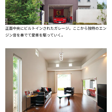
ームを結ぶコミュニケーションサイト。お得・便利・安心なコンテン
新卒者採用
のまちづくりを実現していきます。
ホームラウンジ リフォーム
ツや、ミサワホームからの大切なお知らせなど配信しています。
ミサワゼネラルソリューション
中途採用
これから住まいをご検討の方
ミサワオーナーズクラブ
多彩な動画やこだわりが詰まった建築実例、注目の最新情報など、住
障がい者採用
正面中央にビルトインされたガレージ。ここから独特のエン
まいづくりを楽しく学べるデジタルラウンジです。
ジン音を奏でて愛車を駆っていく。
ホームラウンジ 新築・戸建て
ウエルネス事業
海外事業