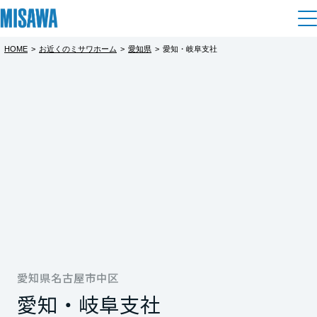
HOME
>
お近くのミサワホーム
>
愛知県
>
愛知・岐阜支社
住まい
都道府県を選択
建てる
土地活用
[注文住宅]
北海道
個人のお客さま
商品ラインアップ
リフォーム
北海道
デザイン
戸建て・マンション
賃貸住宅
まちづくり
東北
テクノロジー（住まいの性能）
賃貸併用住宅
複合開発・投資開発
ミサワリフォームとは
建築事例・建築実例
オーナーサポート
青森県
店舗・各種施設
リフォームの流れ
愛知県名古屋市中区
デザイナーズギャラリー
サポートメニュー
複合開発事業（ASMACI-アスマチ-）
土地活用モデルルーム見学
企
業・
IR情報
愛知・岐阜支社
岩手県
リフォームメニュー
インテリア