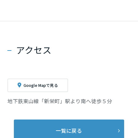
長崎県
熊本県
アクセス
大分県
宮崎県
Google Mapで見る
鹿児島県
地下鉄東山線「新栄町」駅より南へ徒歩５分
一覧に戻る