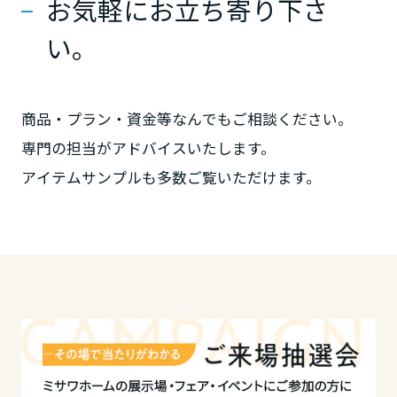
お気軽にお立ち寄り下さ
ームを結ぶコミュニケーションサイト。お得・便利・安心なコンテン
新卒者採用
のまちづくりを実現していきます。
ホームラウンジ リフォーム
ツや、ミサワホームからの大切なお知らせなど配信しています。
栃木県
い。
ミサワゼネラルソリューション
中途採用
これから住まいをご検討の方
ミサワオーナーズクラブ
多彩な動画やこだわりが詰まった建築実例、注目の最新情報など、住
障がい者採用
群馬県
まいづくりを楽しく学べるデジタルラウンジです。
商品・プラン・資金等なんでもご相談ください。
ホームラウンジ 新築・戸建て
ウエルネス事業
専門の担当がアドバイスいたします。
埼玉県
アイテムサンプルも多数ご覧いただけます。
海外事業
千葉県
東京都
神奈川県