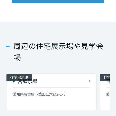
周辺の住宅展示場や見学会
場
住宅展示場
住宅展
神宮展示場
日進
愛知県名古屋市熱田区六野2-1-3
愛知