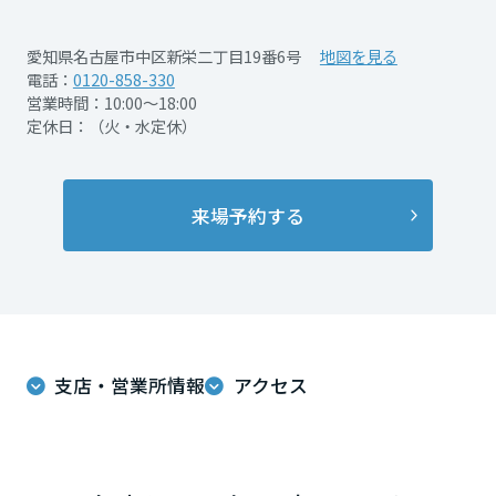
再開発・官民連携事業
土地活用実例
展示
場・
イベント情報
企業・IR
住まいるりんぐ（ロングサポート）
リフォーム事例
住まいづくりガイド
愛知県名古屋市中区新栄二丁目19番6号
地図を見る
分譲マンション開発事業
宮城県
カタログ請求
電話：
0120-858-330
法人のお客さま
保証制度
営業時間：10:00～18:00
事業用
買う
ニュース
収益不動産・投資開発事業
住まいのご相談
定休日：（火・水定休）
アフターメンテナンス
秋田県
企業不動産活用（CRE）戦略
MISAWAについて
建築再生事業
事業用リノベーション
分譲住宅（建売・土地）検索
ミサワリフォーム
社宅建築
ミサワホームグループ
来場予約する
事業用売買
ホテル・旅館リフォーム
中古住宅検索
山形県
ご相談窓口
医療・介護・子育て・障がい福祉施設
IR情報
スムストック検索
リフォーム営業所
事業用地・事業用建物
SDGs
福島県
お客様センター
分譲マンション検索
これから土地活用・賃貸経営をご検討の方
分譲用地
環境活動
支店・営業所情報
アクセス
土地活用の基礎から長期安定経営を目指すオーナー様まで、賃貸経営
関東
売る
[MISAWA RELAY]
に役立つ多彩な情報を幅広くお届けします。
これからリフォームをご検討の方
採用情報
茨城県
実例動画や基礎知識、収納の工夫など、理想の住まいを叶えるリフォ
ホームラウンジ 土地活用・賃貸経営
ームの具体策とアイデアを豊富にご用意しています。
住まいの売却
ミサワホームオーナーさま・リフォーム工事ご契約者さまとミサワホ
すべてのフィールドに新しい価値をデザインし、持続可能な未来志向