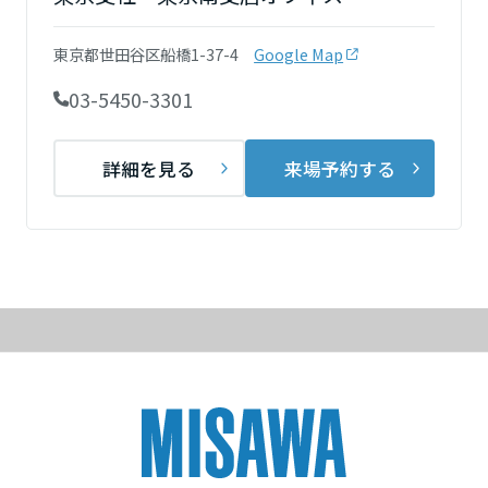
再開発・官民連携事業
土地活用実例
展示
場・
イベント情報
企業・IR
住まいるりんぐ（ロングサポート）
リフォーム事例
住まいづくりガイド
東京都世田谷区船橋1-37-4
Google Map
分譲マンション開発事業
宮城県
カタログ請求
法人のお客さま
保証制度
03-5450-3301
事業用
買う
ニュース
収益不動産・投資開発事業
住まいのご相談
アフターメンテナンス
秋田県
企業不動産活用（CRE）戦略
MISAWAについて
建築再生事業
詳細を見る
来場予約する
事業用リノベーション
分譲住宅（建売・土地）検索
ミサワリフォーム
社宅建築
ミサワホームグループ
事業用売買
ホテル・旅館リフォーム
中古住宅検索
山形県
ご相談窓口
医療・介護・子育て・障がい福祉施設
IR情報
スムストック検索
リフォーム営業所
事業用地・事業用建物
SDGs
福島県
お客様センター
分譲マンション検索
これから土地活用・賃貸経営をご検討の方
分譲用地
環境活動
土地活用の基礎から長期安定経営を目指すオーナー様まで、賃貸経営
関東
売る
[MISAWA RELAY]
に役立つ多彩な情報を幅広くお届けします。
これからリフォームをご検討の方
採用情報
茨城県
実例動画や基礎知識、収納の工夫など、理想の住まいを叶えるリフォ
ホームラウンジ 土地活用・賃貸経営
ームの具体策とアイデアを豊富にご用意しています。
住まいの売却
ミサワホームオーナーさま・リフォーム工事ご契約者さまとミサワホ
すべてのフィールドに新しい価値をデザインし、持続可能な未来志向