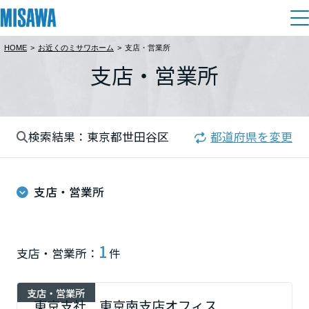
HOME
>
お近くのミサワホーム
>
支店・営業所
住まい
支店・営業所
都道府県を選択
建てる
土地活用
[注文住宅]
北海道
検索結果：東京都世田谷区
都道府県を変更
個人のお客さま
商品ラインアップ
リフォーム
北海道
デザイン
支店・営業所
戸建て・マンション
賃貸住宅
まちづくり
東北
テクノロジー（住まいの性能）
賃貸併用住宅
複合開発・投資開発
ミサワリフォームとは
建築事例・建築実例
オーナーサポート
青森県
1
支店・営業所：
件
店舗・各種施設
リフォームの流れ
デザイナーズギャラリー
サポートメニュー
複合開発事業（ASMACI-アスマチ-）
土地活用モデルルーム見学
企
業・
IR情報
支店・営業所
岩手県
リフォームメニュー
インテリア
東京支社 東京南支店オフィス