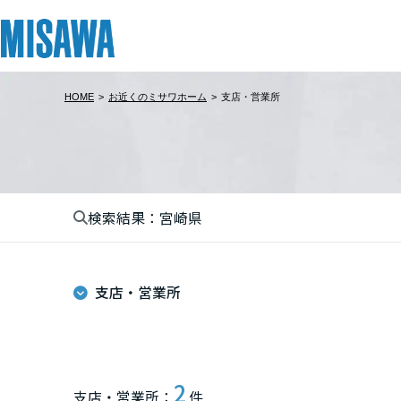
HOME
>
お近くのミサワホーム
>
支店・営業所
リフォーム
住まい
土地活用
まちづくり
オーナーサポート
企業・IR情報
建てる
個人のお客さま
戸建て・マンション
複合開発・投資開発
サポートメニュー
企業・IR
北海道
[注文住宅]
検索結果：宮崎県
北海道
商品ラインアップ
賃貸住宅
ミサワリフォームとは
複合開発事業（ASMACI-アスマチ-）
住まいるりんぐ（ロングサポート）
ニュース
東北
デザイン
賃貸併用住宅
リフォームの流れ
再開発・官民連携事業
保証制度
MISAWAについて
支店・営業所
テクノロジー（住まいの性能）
店舗・各種施設
リフォームメニュー
分譲マンション開発事業
アフターメンテナンス
ミサワホームグループ
青森県
建築事例・建築実例
土地活用モデルルーム見学
リフォーム事例
収益不動産・投資開発事業
ミサワリフォーム
IR情報
岩手県
デザイナーズギャラリー
土地活用実例
建築再生事業
SDGs
2
支店・営業所：
件