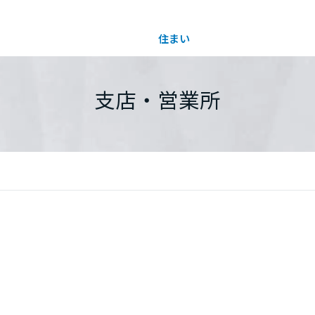
住まい
土地活用
都道府県を選択
支店・営業所
買う
法人のお客さま
事業用
事業用売買
ご相談窓口
採用情報
分譲住宅（建売・土地）検索
企業不動産活用（CRE）戦略
事業用リノベーション
事業用地・事業用建物
お客様センター
新卒者採用
中古住宅検索
社宅建築
ホテル・旅館リフォーム
分譲用地
中途採用
スムストック検索
医療・介護・子育て・障がい福祉施設
障がい者採用
リフォーム営業所
分譲マンション検索
ウエルネス事業
売る