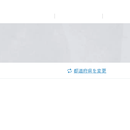
展示
場・
イベント情報
カタログ請求
住まいのご相談
リフォーム
まちづくり
オーナーサポート
企
業・
IR情報
閉じる
閉じる
閉じる
閉じる
閉じる
閉じる
これから土地活用・賃貸経営をご検討の方
これからリフォームをご検討の方
これから住まいをご検討の方
都道府県を変更
すべてのフィールドに新しい価値をデザインし、持続可能
多彩な動画やこだわりが詰まった建築実例、注目の最新情
土地活用の基礎から長期安定経営を目指すオーナー様ま
実例動画や基礎知識、収納の工夫など、理想の住まいを叶
ミサワホームオーナーさま・リフォーム工事ご契約者さま
な未来志向のまちづくりを実現していきます。
報など、住まいづくりを楽しく学べるデジタルラウンジで
で、賃貸経営に役立つ多彩な情報を幅広くお届けします。
えるリフォームの具体策とアイデアを豊富にご用意してい
とミサワホームを結ぶコミュニケーションサイト。お得・
す。
ます。
便利・安心なコンテンツや、ミサワホームからの大切なお
ミサワゼネラルソリューション
ホームラウンジ 土地活用・賃貸経営
知らせなど配信しています。
ホームラウンジ 新築・戸建て
ホームラウンジ リフォーム
ミサワアイデンティティ
ミサワオーナーズクラブ