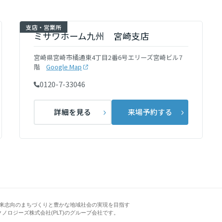
[MISAWA RELAY]
海外事業
支店・営業所
住まいの売却
ミサワホーム九州 宮崎支店
宮崎県宮崎市橘通東4丁目2番6号エリーズ宮崎ビル7
階
Google Map
0120-7-33046
詳細を見る
来場予約する
来志向のまちづくりと豊かな地域社会の実現を目指す
クノロジーズ株式会社(PLT)のグループ会社です。