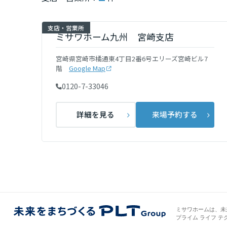
インテリア
環境活動
宮城県
支店・営業所
住まいづくりガイド
ミサワホーム九州 宮崎支店
秋田県
宮崎県宮崎市橘通東4丁目2番6号エリーズ宮崎ビル7
階
Google Map
0120-7-33046
山形県
詳細を見る
来場予約する
福島県
関東
茨城県
栃木県
ミサワホームは、未
プライム ライフ テ