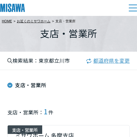
HOME
>
お近くのミサワホーム
>
支店・営業所
住まい
支店・営業所
都道府県を選択
建てる
土地活用
[注文住宅]
北海道
検索結果：東京都立川市
都道府県を変更
個人のお客さま
商品ラインアップ
リフォーム
北海道
デザイン
支店・営業所
戸建て・マンション
賃貸住宅
まちづくり
東北
テクノロジー（住まいの性能）
賃貸併用住宅
複合開発・投資開発
ミサワリフォームとは
建築事例・建築実例
オーナーサポート
青森県
1
支店・営業所：
件
店舗・各種施設
リフォームの流れ
デザイナーズギャラリー
サポートメニュー
複合開発事業（ASMACI-アスマチ-）
土地活用モデルルーム見学
企
業・
IR情報
支店・営業所
岩手県
リフォームメニュー
インテリア
ミサワホーム 多摩支店