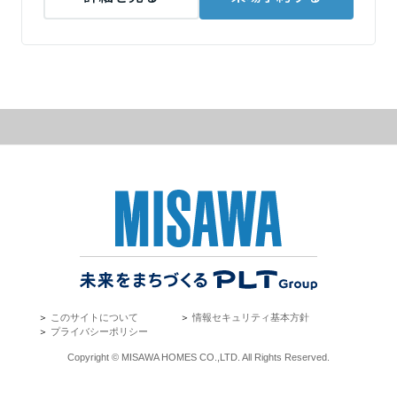
ームを結ぶコミュニケーションサイト。お得・便利・安心なコンテン
新卒者採用
のまちづくりを実現していきます。
ホームラウンジ リフォーム
ツや、ミサワホームからの大切なお知らせなど配信しています。
栃木県
ミサワゼネラルソリューション
中途採用
これから住まいをご検討の方
ミサワオーナーズクラブ
多彩な動画やこだわりが詰まった建築実例、注目の最新情報など、住
障がい者採用
群馬県
まいづくりを楽しく学べるデジタルラウンジです。
ホームラウンジ 新築・戸建て
ウエルネス事業
埼玉県
海外事業
千葉県
東京都
＞
このサイトについて
＞
情報セキュリティ基本方針
＞
プライバシーポリシー
Copyright © MISAWA HOMES CO.,LTD. All Rights Reserved.
神奈川県