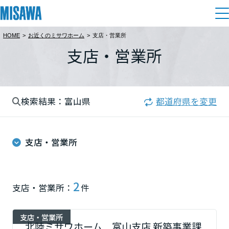
HOME
>
お近くのミサワホーム
>
支店・営業所
住まい
支店・営業所
都道府県を選択
建てる
土地活用
[注文住宅]
北海道
検索結果：富山県
都道府県を変更
個人のお客さま
商品ラインアップ
リフォーム
北海道
デザイン
支店・営業所
戸建て・マンション
賃貸住宅
まちづくり
東北
テクノロジー（住まいの性能）
賃貸併用住宅
複合開発・投資開発
ミサワリフォームとは
建築事例・建築実例
オーナーサポート
青森県
2
支店・営業所：
件
店舗・各種施設
リフォームの流れ
デザイナーズギャラリー
サポートメニュー
複合開発事業（ASMACI-アスマチ-）
土地活用モデルルーム見学
企
業・
IR情報
支店・営業所
岩手県
リフォームメニュー
インテリア
北陸ミサワホーム 富山支店 新築事業課