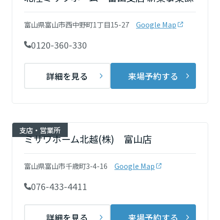
再開発・官民連携事業
土地活用実例
展示
場・
イベント情報
企業・IR
住まいるりんぐ（ロングサポート）
リフォーム事例
住まいづくりガイド
富山県富山市西中野町1丁目15-27
Google Map
分譲マンション開発事業
宮城県
カタログ請求
法人のお客さま
保証制度
0120-360-330
事業用
買う
ニュース
収益不動産・投資開発事業
住まいのご相談
アフターメンテナンス
秋田県
企業不動産活用（CRE）戦略
MISAWAについて
建築再生事業
詳細を見る
来場予約する
事業用リノベーション
分譲住宅（建売・土地）検索
ミサワリフォーム
社宅建築
ミサワホームグループ
事業用売買
ホテル・旅館リフォーム
中古住宅検索
山形県
ご相談窓口
医療・介護・子育て・障がい福祉施設
IR情報
スムストック検索
支店・営業所
リフォーム営業所
事業用地・事業用建物
ミサワホーム北越(株) 富山店
SDGs
福島県
お客様センター
分譲マンション検索
これから土地活用・賃貸経営をご検討の方
分譲用地
環境活動
富山県富山市千歳町3-4-16
Google Map
土地活用の基礎から長期安定経営を目指すオーナー様まで、賃貸経営
関東
売る
[MISAWA RELAY]
に役立つ多彩な情報を幅広くお届けします。
これからリフォームをご検討の方
076-433-4411
採用情報
茨城県
実例動画や基礎知識、収納の工夫など、理想の住まいを叶えるリフォ
ホームラウンジ 土地活用・賃貸経営
ームの具体策とアイデアを豊富にご用意しています。
住まいの売却
ミサワホームオーナーさま・リフォーム工事ご契約者さまとミサワホ
詳細を見る
来場予約する
すべてのフィールドに新しい価値をデザインし、持続可能な未来志向