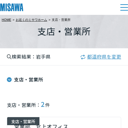
HOME
>
お近くのミサワホーム
>
支店・営業所
住まい
支店・営業所
都道府県を選択
建てる
土地活用
[注文住宅]
北海道
検索結果：岩手県
都道府県を変更
個人のお客さま
商品ラインアップ
リフォーム
北海道
デザイン
支店・営業所
戸建て・マンション
賃貸住宅
まちづくり
東北
テクノロジー（住まいの性能）
賃貸併用住宅
複合開発・投資開発
ミサワリフォームとは
建築事例・建築実例
オーナーサポート
青森県
2
支店・営業所：
件
店舗・各種施設
リフォームの流れ
デザイナーズギャラリー
サポートメニュー
複合開発事業（ASMACI-アスマチ-）
土地活用モデルルーム見学
企
業・
IR情報
支店・営業所
岩手県
リフォームメニュー
インテリア
営業部 北上オフィス