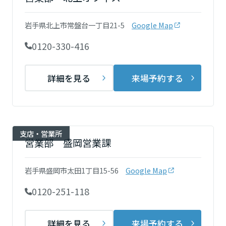
再開発・官民連携事業
土地活用実例
展示
場・
イベント情報
企業・IR
住まいるりんぐ（ロングサポート）
リフォーム事例
住まいづくりガイド
岩手県北上市常盤台一丁目21-5
Google Map
分譲マンション開発事業
宮城県
カタログ請求
法人のお客さま
保証制度
0120-330-416
事業用
買う
ニュース
収益不動産・投資開発事業
住まいのご相談
アフターメンテナンス
秋田県
企業不動産活用（CRE）戦略
MISAWAについて
建築再生事業
詳細を見る
来場予約する
事業用リノベーション
分譲住宅（建売・土地）検索
ミサワリフォーム
社宅建築
ミサワホームグループ
事業用売買
ホテル・旅館リフォーム
中古住宅検索
山形県
ご相談窓口
医療・介護・子育て・障がい福祉施設
IR情報
スムストック検索
支店・営業所
リフォーム営業所
事業用地・事業用建物
営業部 盛岡営業課
SDGs
福島県
お客様センター
分譲マンション検索
これから土地活用・賃貸経営をご検討の方
分譲用地
環境活動
岩手県盛岡市太田1丁目15-56
Google Map
土地活用の基礎から長期安定経営を目指すオーナー様まで、賃貸経営
関東
売る
[MISAWA RELAY]
に役立つ多彩な情報を幅広くお届けします。
これからリフォームをご検討の方
0120-251-118
採用情報
茨城県
実例動画や基礎知識、収納の工夫など、理想の住まいを叶えるリフォ
ホームラウンジ 土地活用・賃貸経営
ームの具体策とアイデアを豊富にご用意しています。
住まいの売却
ミサワホームオーナーさま・リフォーム工事ご契約者さまとミサワホ
詳細を見る
来場予約する
すべてのフィールドに新しい価値をデザインし、持続可能な未来志向