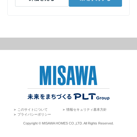
ームを結ぶコミュニケーションサイト。お得・便利・安心なコンテン
新卒者採用
のまちづくりを実現していきます。
ホームラウンジ リフォーム
ツや、ミサワホームからの大切なお知らせなど配信しています。
栃木県
ミサワゼネラルソリューション
中途採用
これから住まいをご検討の方
ミサワオーナーズクラブ
多彩な動画やこだわりが詰まった建築実例、注目の最新情報など、住
障がい者採用
群馬県
まいづくりを楽しく学べるデジタルラウンジです。
ホームラウンジ 新築・戸建て
ウエルネス事業
埼玉県
海外事業
千葉県
東京都
＞
このサイトについて
＞
情報セキュリティ基本方針
＞
プライバシーポリシー
Copyright © MISAWA HOMES CO.,LTD. All Rights Reserved.
神奈川県