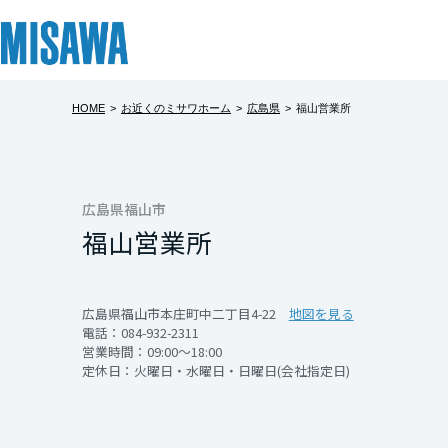
HOME
>
お近くのミサワホーム
>
広島県
>
福山営業所
リフォーム
住まい
土地活用
まちづくり
オーナーサポート
企業・IR情報
建てる
個人のお客さま
戸建て・マンション
複合開発・投資開発
サポートメニュー
企業・IR
北海道
[注文住宅]
広島県福山市
福山営業所
北海道
商品ラインアップ
賃貸住宅
ミサワリフォームとは
複合開発事業（ASMACI-アスマチ-）
住まいるりんぐ（ロングサポート）
ニュース
東北
デザイン
賃貸併用住宅
リフォームの流れ
再開発・官民連携事業
保証制度
MISAWAについて
広島県福山市本庄町中二丁目4-22
地図を見る
電話：
084-932-2311
テクノロジー（住まいの性能）
店舗・各種施設
リフォームメニュー
分譲マンション開発事業
アフターメンテナンス
ミサワホームグループ
青森県
営業時間：09:00～18:00
定休日：火曜日・水曜日・日曜日(会社指定日)
建築事例・建築実例
土地活用モデルルーム見学
リフォーム事例
収益不動産・投資開発事業
ミサワリフォーム
IR情報
岩手県
デザイナーズギャラリー
土地活用実例
建築再生事業
SDGs