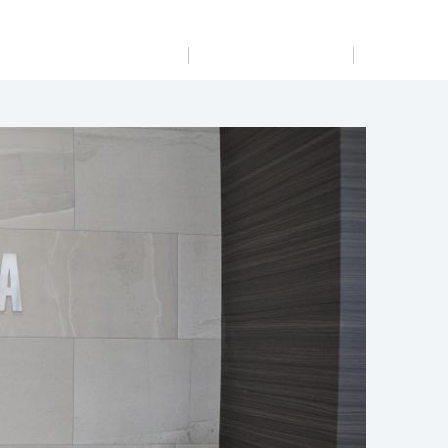
展示
場・
イベント情報
カタログ請求
住まいのご相談
リフォーム
まちづくり
オーナーサポート
企
業・
IR情報
閉じる
閉じる
閉じる
閉じる
閉じる
閉じる
これから土地活用・賃貸経営をご検討の方
これからリフォームをご検討の方
これから住まいをご検討の方
すべてのフィールドに新しい価値をデザインし、持続可能
多彩な動画やこだわりが詰まった建築実例、注目の最新情
土地活用の基礎から長期安定経営を目指すオーナー様ま
実例動画や基礎知識、収納の工夫など、理想の住まいを叶
ミサワホームオーナーさま・リフォーム工事ご契約者さま
な未来志向のまちづくりを実現していきます。
報など、住まいづくりを楽しく学べるデジタルラウンジで
で、賃貸経営に役立つ多彩な情報を幅広くお届けします。
えるリフォームの具体策とアイデアを豊富にご用意してい
とミサワホームを結ぶコミュニケーションサイト。お得・
す。
ます。
便利・安心なコンテンツや、ミサワホームからの大切なお
ミサワゼネラルソリューション
ホームラウンジ 土地活用・賃貸経営
知らせなど配信しています。
ホームラウンジ 新築・戸建て
ホームラウンジ リフォーム
ミサワアイデンティティ
ミサワオーナーズクラブ