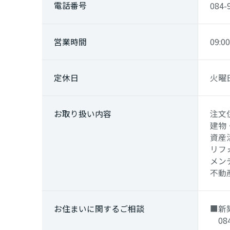
電話番号
広島県
084-
山口県
営業時間
09:0
徳島県
定休日
火曜
香川県
お取り
扱い内容
注文
建物
資産
愛媛県
リフ
メン
不動
高知県
九州エリア
お住まいに関するご相談
■
084