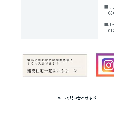
福岡県
■リ
084
長崎県
■オ
012
熊本県
大分県
宮崎県
鹿児島県
WEBで問い合わせる