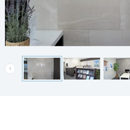
[MISAWA RELAY]
海外事業
住まいの売却