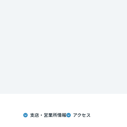
インテリア
環境活動
宮城県
住まいづくりガイド
秋田県
山形県
福島県
関東
茨城県
支店・営業所情報
アクセス
栃木県