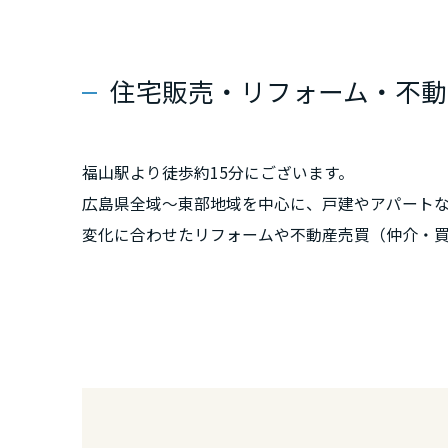
群馬県
住宅販売・リフォーム・不動
埼玉県
千葉県
福山駅より徒歩約15分にございます。
広島県全域～東部地域を中心に、戸建やアパート
変化に合わせたリフォームや不動産売買（仲介・
東京都
悩み・お困りごとなどございましたらお気軽にご
神奈川県
甲信越・北陸
富山県