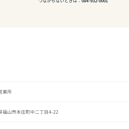
つながらないときは：
084-932-0001
リア
営業所
県福山市本庄町中二丁目4-22