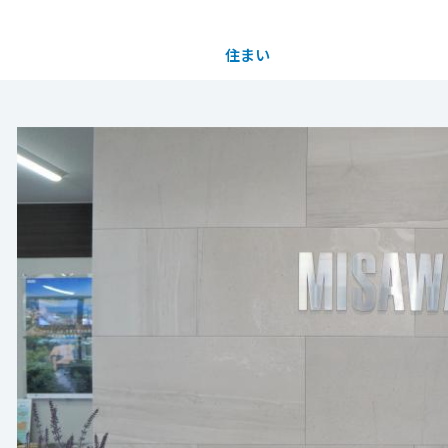
住まい
土地活用
都道府県を選択
買う
法人のお客さま
事業用
事業用売買
ご相談窓口
採用情報
分譲住宅（建売・土地）検索
企業不動産活用（CRE）戦略
事業用リノベーション
事業用地・事業用建物
お客様センター
新卒者採用
中古住宅検索
社宅建築
ホテル・旅館リフォーム
分譲用地
中途採用
スムストック検索
医療・介護・子育て・障がい福祉施設
障がい者採用
リフォーム営業所
分譲マンション検索
ウエルネス事業
売る