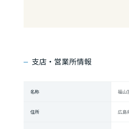
兵庫県
奈良県
和歌山県
中国・四国エ
支店・営業所情報
鳥取県
名称
福山
島根県
住所
広島
岡山県