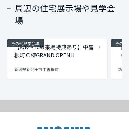
周辺の住宅展示場や見学会
場
その他見学会場
その他
【8/8～16W来場特典あり】中曽
【予
根町Ｃ棟GRAND OPEN!!
（新
新潟県新発田市中曽根町
新潟