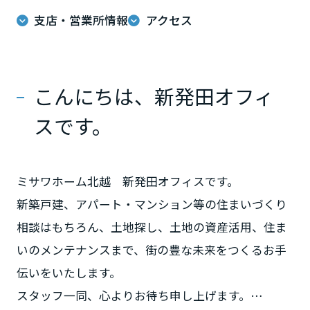
ームを結ぶコミュニケーションサイト。お得・便利・安心なコンテン
新卒者採用
のまちづくりを実現していきます。
ホームラウンジ リフォーム
支店・営業所情報
アクセス
ツや、ミサワホームからの大切なお知らせなど配信しています。
栃木県
ミサワゼネラルソリューション
中途採用
これから住まいをご検討の方
ミサワオーナーズクラブ
多彩な動画やこだわりが詰まった建築実例、注目の最新情報など、住
障がい者採用
群馬県
まいづくりを楽しく学べるデジタルラウンジです。
こんにちは、新発田オフィ
ホームラウンジ 新築・戸建て
ウエルネス事業
スです。
埼玉県
海外事業
ミサワホーム北越 新発田オフィスです。
千葉県
新築戸建、アパート・マンション等の住まいづくり
相談はもちろん、土地探し、土地の資産活用、住ま
東京都
いのメンテナンスまで、街の豊な未来をつくるお手
伝いをいたします。
神奈川県
スタッフ一同、心よりお待ち申し上げます。