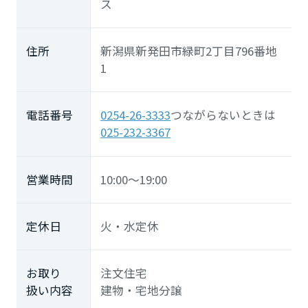
ス
徳島県
住所
新潟県新発田市緑町2丁目796番地
1
香川県
電話番号
0254-26-3333
つながらないときは
愛媛県
025-232-3367
営業時間
10:00～19:00
高知県
九州エリア
定休日
火・水定休
福岡県
お取り
注文住宅
扱い内容
建物・宅地分譲