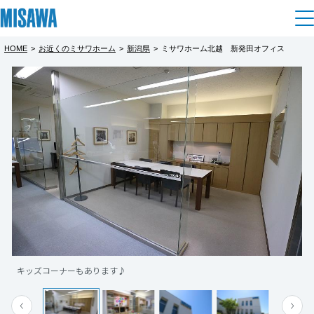
HOME
>
お近くのミサワホーム
>
新潟県
>
ミサワホーム北越 新発田オフィス
住まい
都道府県を選択
建てる
土地活用
[注文住宅]
北海道
個人のお客さま
商品ラインアップ
リフォーム
北海道
デザイン
戸建て・マンション
賃貸住宅
まちづくり
東北
テクノロジー（住まいの性能）
賃貸併用住宅
複合開発・投資開発
ミサワリフォームとは
建築事例・建築実例
オーナーサポート
青森県
店舗・各種施設
キッズコーナーもあります♪
リフォームの流れ
デザイナーズギャラリー
サポートメニュー
複合開発事業（ASMACI-アスマチ-）
土地活用モデルルーム見学
企
業・
IR情報
岩手県
リフォームメニュー
インテリア