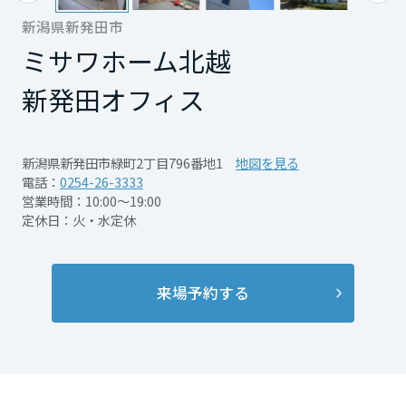
再開発・官民連携事業
土地活用実例
展示
場・
イベント情報
新潟県新発田市
企業・IR
住まいるりんぐ（ロングサポート）
リフォーム事例
住まいづくりガイド
分譲マンション開発事業
ミサワホーム北越
宮城県
カタログ請求
法人のお客さま
保証制度
事業用
買う
ニュース
新発田オフィス
収益不動産・投資開発事業
住まいのご相談
アフターメンテナンス
秋田県
企業不動産活用（CRE）戦略
MISAWAについて
建築再生事業
事業用リノベーション
分譲住宅（建売・土地）検索
ミサワリフォーム
新潟県新発田市緑町2丁目796番地1
地図を見る
社宅建築
ミサワホームグループ
電話：
0254-26-3333
事業用売買
ホテル・旅館リフォーム
中古住宅検索
山形県
営業時間：10:00～19:00
ご相談窓口
医療・介護・子育て・障がい福祉施設
IR情報
定休日：火・水定休
スムストック検索
リフォーム営業所
事業用地・事業用建物
SDGs
福島県
お客様センター
分譲マンション検索
これから土地活用・賃貸経営をご検討の方
分譲用地
来場予約する
環境活動
土地活用の基礎から長期安定経営を目指すオーナー様まで、賃貸経営
関東
売る
[MISAWA RELAY]
に役立つ多彩な情報を幅広くお届けします。
これからリフォームをご検討の方
採用情報
茨城県
実例動画や基礎知識、収納の工夫など、理想の住まいを叶えるリフォ
ホームラウンジ 土地活用・賃貸経営
ームの具体策とアイデアを豊富にご用意しています。
住まいの売却
ミサワホームオーナーさま・リフォーム工事ご契約者さまとミサワホ
すべてのフィールドに新しい価値をデザインし、持続可能な未来志向