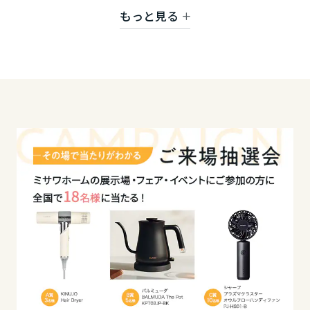
ミサワアイデンティティ
もっと見る
甲信越・北陸
メンテナンス・修理のご相談は
お客様センター
富山県
025-232-3335
まで！
新潟県
石川県
福井県
山梨県