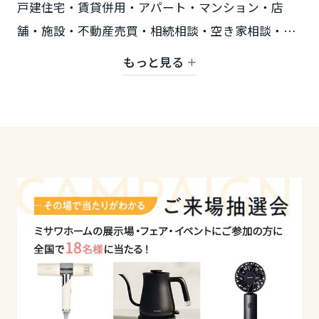
戸建住宅・賃貸併用・アパート・マンション・店
長野県
舗・施設・不動産売買・相続相談・空き家相談・生
前贈与相談・空地活用・不動産投資コンサルティン
もっと見る
東海エリア
グ等最適な土地活用、長年培ってきた総合力とノウ
ハウを駆使して課題解決に導きます。
岐阜県
■資産活用サロン中落合に『賃貸充宅モデルルー
静岡県
ム』展開中
■賃貸計画＆土地活用 個別相談会ご予約受付
愛知県
中！！
■ご自宅からWEB相談受付中
下記お問合せボタンよりWEB相談希望とご明記の上
三重県
お問合せください。
近畿エリア