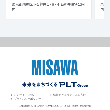
東京都練馬区下石神井１-８-４ 石神井住宅公園
東京都
内
内
＞
このサイトについて
＞
情報セキュリティ基本方針
＞
プライバシーポリシー
Copyright © MISAWA HOMES CO.,LTD. All Rights Reserved.