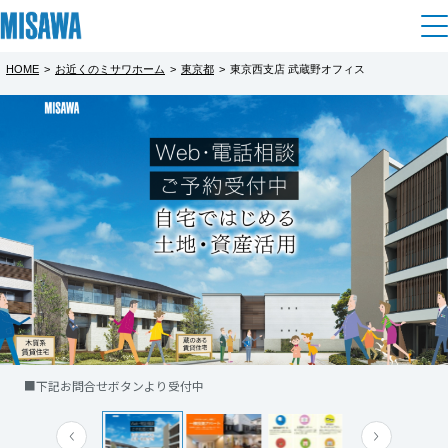
HOME
>
お近くのミサワホーム
>
東京都
>
東京西支店 武蔵野オフィス
住まい
都道府県を選択
【完全予約制】大家さんのための賃貸モ
建てる
土地活用
[注文住宅]
デルルーム公開中 新宿中落合会場
北海道
完全予約制
個人のお客さま
商品ラインアップ
リフォーム
北海道
暮らしに充実をインストールした『賃貸充
デザイン
戸建て・マンション
賃貸住宅
まちづくり
宅』
東北
テクノロジー（住まいの性能）
入居者さんに魅力を感じていただけるデザイ
賃貸併用住宅
複合開発・投資開発
ミサワリフォームとは
建築事例・建築実例
オーナーサポート
青森県
ン・コミュニティ・設備を装備した賃貸住宅
店舗・各種施設
です
■下記お問合せボタンより受付中
■アパート経営で、家賃収入確保しません？
リフォームの流れ
デザイナーズギャラリー
サポートメニュー
複合開発事業（ASMACI-アスマチ-）
土地活用モデルルーム見学
企
業・
IR情報
※見学日時についてご希望に沿えない場合も
岩手県
リフォームメニュー
インテリア