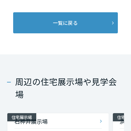
一覧に戻る
周辺の住宅展示場や見学会
場
住宅展示場
住宅展
石神井展示場
浜田