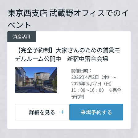
開催場所
新宿中落合会場 第一日
ームを結ぶコミュニケーションサイト。お得・便利・安心なコンテン
新卒者採用
のまちづくりを実現していきます。
ホームラウンジ リフォーム
曜・火曜水曜定休日
詳細
ツや、ミサワホームからの大切なお知らせなど配信しています。
東京西支店 武蔵野オフィスでのイ
栃木県
を見る
ミサワゼネラルソリューション
中途採用
これから住まいをご検討の方
ミサワオーナーズクラブ
ベント
多彩な動画やこだわりが詰まった建築実例、注目の最新情報など、住
障がい者採用
群馬県
お問い合
電話：
0422-52-3383
資産活用
まいづくりを楽しく学べるデジタルラウンジです。
わせ
営業時間：10:00～18:00
ホームラウンジ 新築・戸建て
【完全予約制】大家さんのための賃貸モ
ウエルネス事業
定休日：火曜日・水曜日・
デルルーム公開中 新宿中落合会場
埼玉県
第1日曜日定休
担当者：反町 和幸
開催日時：
海外事業
2026年4月2日（木）～
千葉県
2026年9月27日（日）
11：00～16：00 ※完全
予約制
来場予約する
東京都
詳細を見る
来場予約する
神奈川県