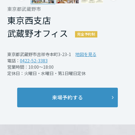
ございます。詳しくはお問い合わせ下さい。
再開発・官民連携事業
土地活用実例
もっと見る
展示
場・
イベント情報
東京都武蔵野市
企業・IR
住まいるりんぐ（ロングサポート）
リフォーム事例
住まいづくりガイド
分譲マンション開発事業
東京西支店
宮城県
カタログ請求
法人のお客さま
保証制度
事業用
買う
ニュース
武蔵野オフィス
収益不動産・投資開発事業
住まいのご相談
完全予約制
アフターメンテナンス
秋田県
企業不動産活用（CRE）戦略
MISAWAについて
建築再生事業
事業用リノベーション
分譲住宅（建売・土地）検索
ミサワリフォーム
東京都武蔵野市吉祥寺本町3-23-1
地図を見る
社宅建築
ミサワホームグループ
電話：
0422-52-3383
事業用売買
ホテル・旅館リフォーム
中古住宅検索
山形県
営業時間：10:00～18:00
ご相談窓口
医療・介護・子育て・障がい福祉施設
IR情報
定休日：火曜日・水曜日・第1日曜日定休
スムストック検索
リフォーム営業所
事業用地・事業用建物
SDGs
福島県
お客様センター
分譲マンション検索
これから土地活用・賃貸経営をご検討の方
分譲用地
来場予約する
環境活動
開催日時
2026年4月2日（木）～2026
土地活用の基礎から長期安定経営を目指すオーナー様まで、賃貸経営
関東
年9月27日（日） 11：00
売る
[MISAWA RELAY]
に役立つ多彩な情報を幅広くお届けします。
これからリフォームをご検討の方
～16：00 ※完全予約制
採用情報
茨城県
実例動画や基礎知識、収納の工夫など、理想の住まいを叶えるリフォ
ホームラウンジ 土地活用・賃貸経営
ームの具体策とアイデアを豊富にご用意しています。
住まいの売却
ミサワホームオーナーさま・リフォーム工事ご契約者さまとミサワホ
すべてのフィールドに新しい価値をデザインし、持続可能な未来志向