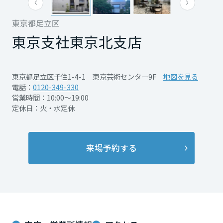
再開発・官民連携事業
土地活用実例
展示
場・
イベント情報
企業・IR
住まいるりんぐ（ロングサポート）
リフォーム事例
住まいづくりガイド
東京都足立区
分譲マンション開発事業
宮城県
カタログ請求
法人のお客さま
東京支社
東京北支店
保証制度
事業用
買う
ニュース
収益不動産・投資開発事業
住まいのご相談
アフターメンテナンス
秋田県
企業不動産活用（CRE）戦略
MISAWAについて
建築再生事業
東京都足立区千住1-4-1 東京芸術センター9F
地図を見る
事業用リノベーション
分譲住宅（建売・土地）検索
ミサワリフォーム
電話：
0120-349-330
社宅建築
ミサワホームグループ
営業時間：10:00～19:00
事業用売買
ホテル・旅館リフォーム
中古住宅検索
山形県
定休日：火・水定休
ご相談窓口
医療・介護・子育て・障がい福祉施設
IR情報
スムストック検索
リフォーム営業所
事業用地・事業用建物
SDGs
福島県
来場予約する
お客様センター
分譲マンション検索
これから土地活用・賃貸経営をご検討の方
分譲用地
環境活動
土地活用の基礎から長期安定経営を目指すオーナー様まで、賃貸経営
関東
売る
[MISAWA RELAY]
に役立つ多彩な情報を幅広くお届けします。
これからリフォームをご検討の方
採用情報
茨城県
実例動画や基礎知識、収納の工夫など、理想の住まいを叶えるリフォ
ホームラウンジ 土地活用・賃貸経営
ームの具体策とアイデアを豊富にご用意しています。
住まいの売却
ミサワホームオーナーさま・リフォーム工事ご契約者さまとミサワホ
すべてのフィールドに新しい価値をデザインし、持続可能な未来志向