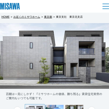
HOME
>
お近くのミサワホーム
>
東京都
>
東京支社 東京北支店
住まい
都道府県を選択
建てる
土地活用
[注文住宅]
北海道
個人のお客さま
商品ラインアップ
リフォーム
北海道
デザイン
戸建て・マンション
賃貸住宅
まちづくり
東北
テクノロジー（住まいの性能）
賃貸併用住宅
複合開発・投資開発
ミサワリフォームとは
建築事例・建築実例
オーナーサポート
青森県
店舗・各種施設
百聞は一見にしかず！『ミサワホームの価値、勝ち残る』賃貸住宅実例の
リフォームの流れ
デザイナーズギャラリー
ご案内もいつでも可能です。
サポートメニュー
複合開発事業（ASMACI-アスマチ-）
土地活用モデルルーム見学
企
業・
IR情報
岩手県
リフォームメニュー
インテリア