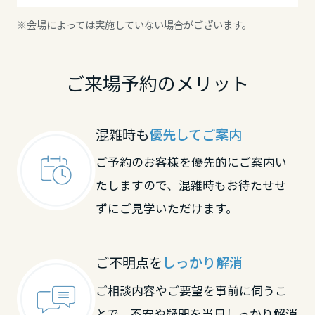
長野県
※会場によっては実施していない場合がございます。
東海エリア
ご来場予約のメリット
岐阜県
混雑時も
優先してご案内
静岡県
ご予約のお客様を優先的にご案内い
たしますので、混雑時もお待たせせ
ずにご見学いただけます。
愛知県
ご不明点を
しっかり解消
三重県
ご相談内容やご要望を事前に伺うこ
近畿エリア
とで、不安や疑問を当日しっかり解消