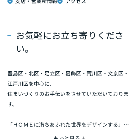
支店・営業所情報
アクセス
ームを結ぶコミュニケーションサイト。お得・便利・安心なコンテン
新卒者採用
のまちづくりを実現していきます。
ホームラウンジ リフォーム
ツや、ミサワホームからの大切なお知らせなど配信しています。
栃木県
ミサワゼネラルソリューション
中途採用
これから住まいをご検討の方
ミサワオーナーズクラブ
多彩な動画やこだわりが詰まった建築実例、注目の最新情報など、住
障がい者採用
お気軽にお立ち寄りくださ
群馬県
まいづくりを楽しく学べるデジタルラウンジです。
い。
ホームラウンジ 新築・戸建て
ウエルネス事業
埼玉県
豊島区・北区・足立区・葛飾区・荒川区・文京区・
海外事業
千葉県
江戸川区を中心に、
住まいづくりのお手伝いをさせていただいておりま
す。
東京都
「ＨＯＭＥに満ちあふれた世界をデザインする」
神奈川県
もっと見る