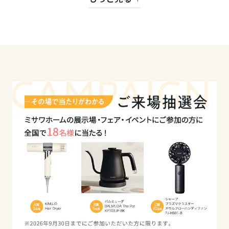
ミサワアイデンティティ
ミサワホームのコーポレートスローガンです。
甲信越・北陸
私たち東京北支店は、お客様とのコミュニケーショ
ンを大切に、
富山県
生涯のパートナーと成り得るべく日々精進してお
り、CS（顧客満足度）表彰を頂いております。
新潟県
経験豊富なスタッフが、皆様の想いにお応えしま
石川県
す。
是非お気軽にご相談ください。
福井県
山梨県