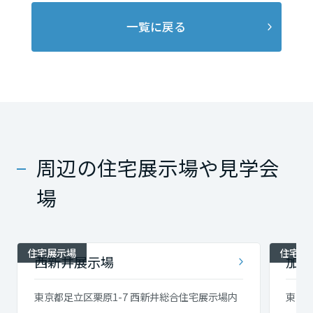
一覧に戻る
周辺の住宅展示場や見学会
場
住宅展示場
住宅展
西新井展示場
加平
東京都足立区栗原1-7 西新井総合住宅展示場内
東京都