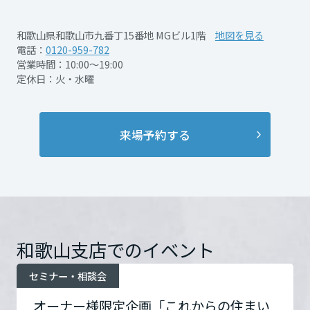
✓ 使っていない土地や収益性の低い駐車場や
再開発・官民連携事業
土地活用実例
もっと見る
展示
場・
イベント情報
企業・IR
住まいるりんぐ（ロングサポート）
リフォーム事例
住まいづくりガイド
遊休地がある
和歌山県和歌山市九番丁15番地 MGビル1階
地図を見る
分譲マンション開発事業
宮城県
カタログ請求
✓ 夫婦２人には家が広く、将来の住替えや管
電話：
0120-959-782
法人のお客さま
保証制度
営業時間：10:00～19:00
事業用
買う
ニュース
収益不動産・投資開発事業
住まいのご相談
理が心配
定休日：火・水曜
アフターメンテナンス
秋田県
✓ 子どもが独立するので住まい探しの相談に
企業不動産活用（CRE）戦略
MISAWAについて
建築再生事業
事業用リノベーション
分譲住宅（建売・土地）検索
ミサワリフォーム
乗って欲しい
社宅建築
ミサワホームグループ
来場予約する
事業用売買
ホテル・旅館リフォーム
中古住宅検索
山形県
ご相談窓口
医療・介護・子育て・障がい福祉施設
IR情報
スムストック検索
PDFを見る
詳細を見る
リフォーム営業所
事業用地・事業用建物
SDGs
福島県
お客様センター
分譲マンション検索
これから土地活用・賃貸経営をご検討の方
分譲用地
環境活動
土地活用の基礎から長期安定経営を目指すオーナー様まで、賃貸経営
関東
和歌山支店でのイベント
売る
開催日時
2026年7月25日（土）～8月
[MISAWA RELAY]
に役立つ多彩な情報を幅広くお届けします。
これからリフォームをご検討の方
採用情報
30日（日）※火曜日・水曜
セミナー・相談会
茨城県
実例動画や基礎知識、収納の工夫など、理想の住まいを叶えるリフォ
ホームラウンジ 土地活用・賃貸経営
日を除きます。
ームの具体策とアイデアを豊富にご用意しています。
住まいの売却
ミサワホームオーナーさま・リフォーム工事ご契約者さまとミサワホ
オーナー様限定企画「これからの住まい
すべてのフィールドに新しい価値をデザインし、持続可能な未来志向