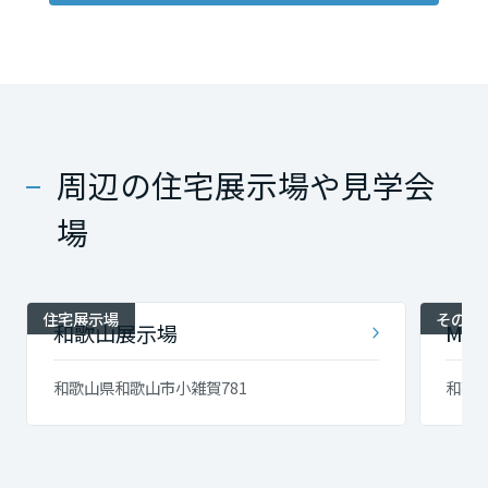
周辺の住宅展示場や見学会
場
住宅展示場
その他
和歌山展示場
M'
和歌山県和歌山市小雑賀781
和歌山