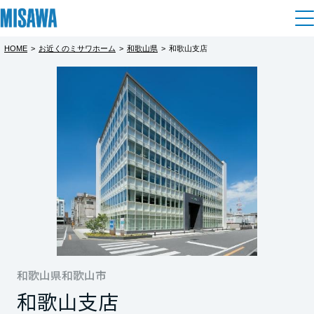
HOME
>
お近くのミサワホーム
>
和歌山県
>
和歌山支店
住まい
都道府県を選択
オーナー様限定企画「これからの住まい
建てる
土地活用
[注文住宅]
と資産」相談会
北海道
完全予約制
個人のお客さま
商品ラインアップ
リフォーム
北海道
～実家・土地・老後の最適解をプロと見つけ
デザイン
戸建て・マンション
賃貸住宅
まちづくり
る1 ヶ月～
東北
テクノロジー（住まいの性能）
☝このようなお悩みをお持ちではありません
賃貸併用住宅
複合開発・投資開発
ミサワリフォームとは
建築事例・建築実例
オーナーサポート
青森県
か？
店舗・各種施設
✓ 法改正で「相続登記」が義務化されたと聞
リフォームの流れ
和歌山県和歌山市
デザイナーズギャラリー
サポートメニュー
複合開発事業（ASMACI-アスマチ-）
土地活用モデルルーム見学
企
業・
IR情報
和歌山支店
いて少し不安だ
岩手県
リフォームメニュー
インテリア