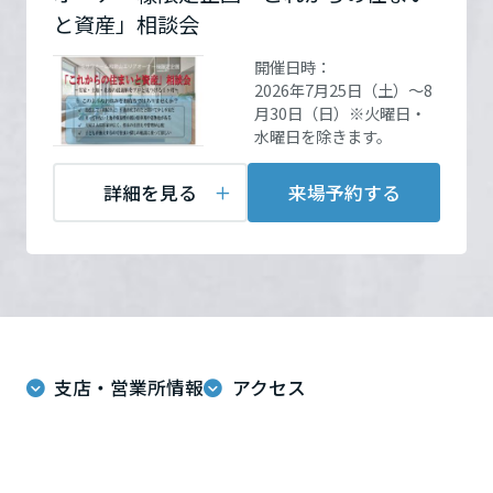
ームを結ぶコミュニケーションサイト。お得・便利・安心なコンテン
新卒者採用
のまちづくりを実現していきます。
ホームラウンジ リフォーム
と資産」相談会
ツや、ミサワホームからの大切なお知らせなど配信しています。
開催場所
和歌山支店
詳細を見る
栃木県
ミサワゼネラルソリューション
中途採用
開催日時：
これから住まいをご検討の方
ミサワオーナーズクラブ
2026年7月25日（土）～8
多彩な動画やこだわりが詰まった建築実例、注目の最新情報など、住
障がい者採用
住所
和歌山県和歌山市九番丁15
月30日（日）※火曜日・
群馬県
まいづくりを楽しく学べるデジタルラウンジです。
水曜日を除きます。
番地 MGビル1階
Google
Map
ホームラウンジ 新築・戸建て
ウエルネス事業
詳細を見る
来場予約する
埼玉県
お問い合
電話：
0120-959-782
海外事業
わせ
営業時間：10:00～19:00
千葉県
定休日：火・水曜
担当者：東倫平
東京都
支店・営業所情報
アクセス
来場予約する
神奈川県