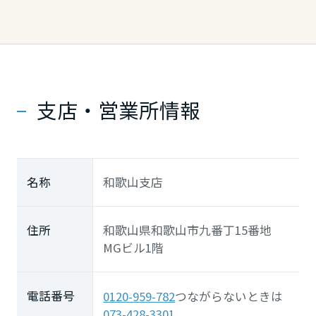
徳島県
香川県
支店・営業所情報
愛媛県
名称
和歌山支店
高知県
九州エリア
住所
和歌山県和歌山市九番丁15番地
MGビル1階
福岡県
電話番号
0120-959-782
つながらないときは
073-428-3301