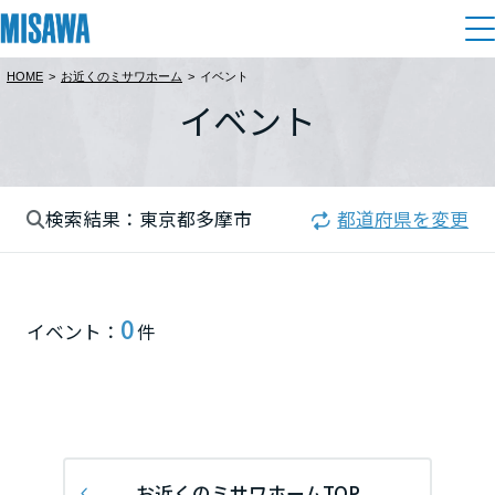
HOME
>
お近くのミサワホーム
>
イベント
住まい
イベント
都道府県を選択
建てる
土地活用
[注文住宅]
北海道
検索結果：東京都多摩市
都道府県を変更
個人のお客さま
商品ラインアップ
リフォーム
北海道
デザイン
戸建て・マンション
賃貸住宅
まちづくり
0
東北
イベント：
件
テクノロジー（住まいの性能）
賃貸併用住宅
関東
複合開発・投資開発
ミサワリフォームとは
建築事例・建築実例
オーナーサポート
店舗・各種施設
栃木県
リフォームの流れ
デザイナーズギャラリー
サポートメニュー
複合開発事業（ASMACI-アスマチ-）
土地活用モデルルーム見学
企
業・
IR情報
リフォームメニュー
インテリア
お近くのミサワホームTOP