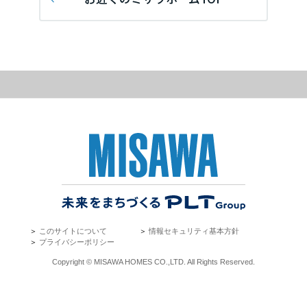
再開発・官民連携事業
土地活用実例
展示
場・
イベント情報
埼玉県
企業・IR
住まいるりんぐ（ロングサポート）
リフォーム事例
住まいづくりガイド
分譲マンション開発事業
カタログ請求
法人のお客さま
保証制度
事業用
買う
千葉県
ニュース
収益不動産・投資開発事業
住まいのご相談
アフターメンテナンス
企業不動産活用（CRE）戦略
MISAWAについて
建築再生事業
事業用リノベーション
分譲住宅（建売・土地）検索
ミサワリフォーム
東京都
社宅建築
ミサワホームグループ
事業用売買
ホテル・旅館リフォーム
中古住宅検索
ご相談窓口
医療・介護・子育て・障がい福祉施設
IR情報
神奈川県
スムストック検索
リフォーム営業所
事業用地・事業用建物
SDGs
お客様センター
分譲マンション検索
甲信越・北陸
これから土地活用・賃貸経営をご検討の方
分譲用地
環境活動
＞
このサイトについて
＞
情報セキュリティ基本方針
土地活用の基礎から長期安定経営を目指すオーナー様まで、賃貸経営
東海エリア
＞
プライバシーポリシー
売る
[MISAWA RELAY]
に役立つ多彩な情報を幅広くお届けします。
これからリフォームをご検討の方
Copyright © MISAWA HOMES CO.,LTD. All Rights Reserved.
採用情報
岐阜県
実例動画や基礎知識、収納の工夫など、理想の住まいを叶えるリフォ
ホームラウンジ 土地活用・賃貸経営
ームの具体策とアイデアを豊富にご用意しています。
住まいの売却
ミサワホームオーナーさま・リフォーム工事ご契約者さまとミサワホ
すべてのフィールドに新しい価値をデザインし、持続可能な未来志向