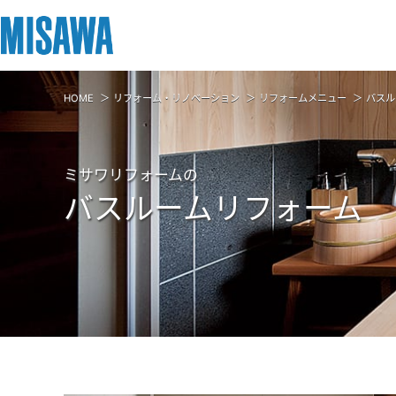
HOME
リフォーム・リノベーション
リフォームメニュー
バスル
リフォーム
住まい
土地活用
まちづくり
オーナーサポート
企業・IR情報
建てる
個人のお客さま
戸建て・マンション
複合開発・投資開発
サポートメニュー
企業・IR
ミサワリフォームの
[注文住宅]
バスルームリフォーム
商品ラインアップ
賃貸住宅
ミサワリフォームとは
複合開発事業（ASMACI-アスマチ-）
住まいるりんぐ（ロングサポート）
ニュース
デザイン
賃貸併用住宅
リフォームの流れ
再開発・官民連携事業
保証制度
MISAWAについて
テクノロジー（住まいの性能）
店舗・各種施設
リフォームメニュー
分譲マンション開発事業
アフターメンテナンス
ミサワホームグループ
建築事例・建築実例
土地活用モデルルーム見学
リフォーム事例
収益不動産・投資開発事業
ミサワリフォーム
IR情報
デザイナーズギャラリー
土地活用実例
建築再生事業
SDGs