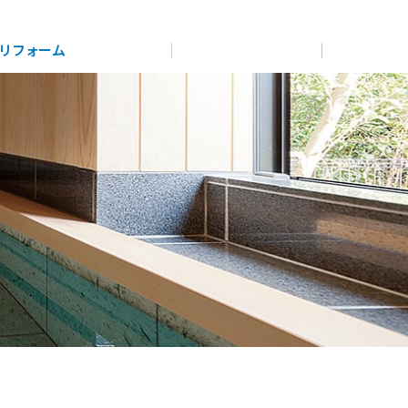
展示
場・
イベント情報
カタログ請求
住まいのご相談
リフォーム
まちづくり
オーナーサポート
企
業・
IR情報
閉じる
閉じる
閉じる
閉じる
閉じる
閉じる
これから土地活用・賃貸経営をご検討の方
これからリフォームをご検討の方
これから住まいをご検討の方
多彩な動画やこだわりが詰まった建築実例、注目の最新情
土地活用の基礎から長期安定経営を目指すオーナー様ま
実例動画や基礎知識、収納の工夫など、理想の住まいを叶
すべてのフィールドに新しい価値をデザインし、持続可能
報など、住まいづくりを楽しく学べるデジタルラウンジで
で、賃貸経営に役立つ多彩な情報を幅広くお届けします。
えるリフォームの具体策とアイデアを豊富にご用意してい
ミサワホームオーナーさま・リフォーム工事ご契約者さま
な未来志向のまちづくりを実現していきます。
す。
ます。
とミサワホームを結ぶコミュニケーションサイト。お得・
便利・安心なコンテンツや、ミサワホームからの大切なお
ホームラウンジ 土地活用・賃貸経営
ミサワゼネラルソリューション
知らせなど配信しています。
ホームラウンジ 新築・戸建て
ホームラウンジ リフォーム
ミサワアイデンティティ
ミサワオーナーズクラブ