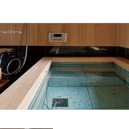
住まい
土地活用
ームリフォーム
買う
法人のお客さま
事業用
事業用売買
ご相談窓口
採用情報
分譲住宅（建売・土地）検索
企業不動産活用（CRE）戦略
事業用リノベーション
事業用地・事業用建物
お客様センター
新卒者採用
中古住宅検索
社宅建築
ホテル・旅館リフォーム
分譲用地
中途採用
スムストック検索
医療・介護・子育て・障がい福祉施設
障がい者採用
リフォーム営業所
分譲マンション検索
ウエルネス事業
売る