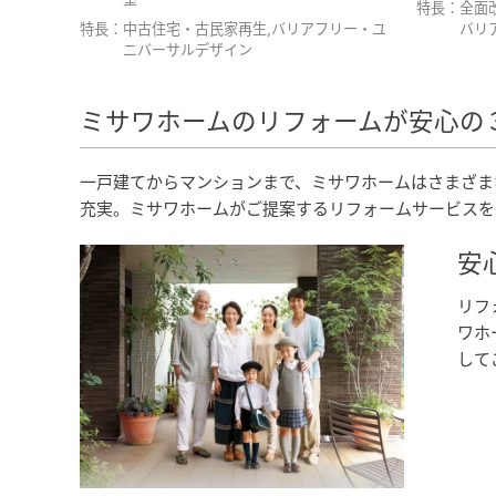
特長：
全面
特長：
中古住宅・古民家再生,バリアフリー・ユ
バリ
ニバーサルデザイン
ミサワホームのリフォームが安心の
一戸建てからマンションまで、ミサワホームはさまざま
充実。ミサワホームがご提案するリフォームサービスを
安
リフ
ワホ
して