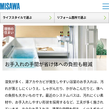
ライフスタイルで選ぶ
リフォーム箇所で選ぶ
住まい
理想の
住まい
建てる
土地活用
[注文住宅]
個人のお客さま
商品ラインアップ
リフォーム
デザイン
お手入れの手間が省け体への負担も軽減
戸建て・マンション
賃貸住宅
まちづくり
テクノロジー（住まいの性能）
賃貸併用住宅
湿気が多く、湯アカやカビが発生しやすい浴室のお手入れは、汚
複合開発・投資開発
ミサワリフォームとは
建築事例・建築実例
オーナーサポート
れが落としにくいうえ、しゃがんだり、かがみこんだりと、体へ
店舗・各種施設
リフォームの流れ
の負担も大きいものです。最近のシステムバスは、汚れにくい素
デザイナーズギャラリー
サポートメニュー
複合開発事業（ASMACI-アスマチ-）
土地活用モデルルーム見学
企
業・
IR情報
材や、お手入れしやすい形状を採用するなど、工夫が多く施され
リフォームメニュー
インテリア
ています。ラクなお手入れで、清潔な空間を保ち、くつろぎのバ