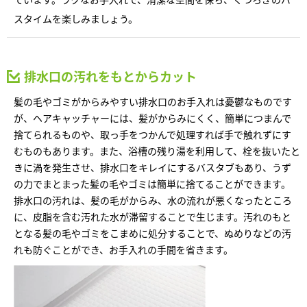
再開発・官民連携事業
土地活用実例
展示
場・
イベント情報
スタイムを楽しみましょう。
企業・IR
住まいるりんぐ（ロングサポート）
リフォーム事例
住まいづくりガイド
分譲マンション開発事業
カタログ請求
法人のお客さま
保証制度
事業用
買う
ニュース
収益不動産・投資開発事業
住まいのご相談
排水口の汚れをもとからカット
アフターメンテナンス
企業不動産活用（CRE）戦略
MISAWAについて
建築再生事業
髪の毛やゴミがからみやすい排水口のお手入れは憂鬱なものです
事業用リノベーション
分譲住宅（建売・土地）検索
ミサワリフォーム
が、ヘアキャッチャーには、髪がからみにくく、簡単につまんで
社宅建築
ミサワホームグループ
捨てられるものや、取っ手をつかんで処理すれば手で触れずにす
事業用売買
ホテル・旅館リフォーム
中古住宅検索
むものもあります。また、浴槽の残り湯を利用して、栓を抜いたと
ご相談窓口
医療・介護・子育て・障がい福祉施設
IR情報
きに渦を発生させ、排水口をキレイにするバスタブもあり、うず
スムストック検索
リフォーム営業所
の力でまとまった髪の毛やゴミは簡単に捨てることができます。
事業用地・事業用建物
SDGs
排水口の汚れは、髪の毛がからみ、水の流れが悪くなったところ
お客様センター
分譲マンション検索
これから土地活用・賃貸経営をご検討の方
に、皮脂を含む汚れた水が滞留することで生じます。汚れのもと
分譲用地
環境活動
となる髪の毛やゴミをこまめに処分することで、ぬめりなどの汚
土地活用の基礎から長期安定経営を目指すオーナー様まで、賃貸経営
売る
れも防ぐことができ、お手入れの手間を省きます。
[MISAWA RELAY]
に役立つ多彩な情報を幅広くお届けします。
これからリフォームをご検討の方
採用情報
実例動画や基礎知識、収納の工夫など、理想の住まいを叶えるリフォ
ホームラウンジ 土地活用・賃貸経営
ームの具体策とアイデアを豊富にご用意しています。
住まいの売却
ミサワホームオーナーさま・リフォーム工事ご契約者さまとミサワホ
すべてのフィールドに新しい価値をデザインし、持続可能な未来志向