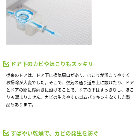
ームを結ぶコミュニケーションサイト。お得・便利・安心なコンテン
新卒者採用
のまちづくりを実現していきます。
ホームラウンジ リフォーム
ツや、ミサワホームからの大切なお知らせなど配信しています。
ミサワゼネラルソリューション
中途採用
これから住まいをご検討の方
ミサワオーナーズクラブ
多彩な動画やこだわりが詰まった建築実例、注目の最新情報など、住
障がい者採用
まいづくりを楽しく学べるデジタルラウンジです。
ホームラウンジ 新築・戸建て
ウエルネス事業
ドア下のカビやほこりもスッキリ
海外事業
従来のドアは、ドア下に換気扇口があり、ほこりが溜まりやすく
お掃除が大変でした。そこで、空気の通り道を上に設けたり、ドア
とドアの間に縦向きに設けることで、ドアの下はすっきりし、ほこ
りも溜まりません。カビの生えやすいゴムパッキンをなくした製
品もあります。
すばやい乾燥で、カビの発生を防ぐ