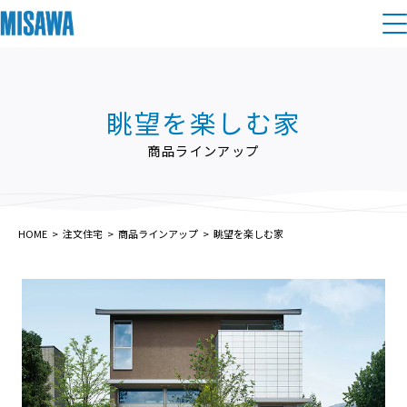
住まい
眺望を楽しむ家
建てる
土地活用
[注文住宅]
商品ラインアップ
個人のお客さま
商品ラインアップ
リフォーム
デザイン
HOME
注文住宅
商品ラインアップ
眺望を楽しむ家
戸建て・マンション
賃貸住宅
まちづくり
テクノロジー（住まいの性能）
賃貸併用住宅
複合開発・投資開発
ミサワリフォームとは
建築事例・建築実例
オーナーサポート
店舗・各種施設
リフォームの流れ
デザイナーズギャラリー
サポートメニュー
複合開発事業（ASMACI-アスマチ-）
土地活用モデルルーム見学
企
業・
IR情報
リフォームメニュー
インテリア