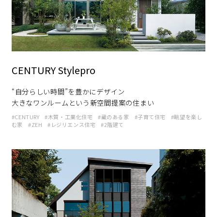
再開発・官民連携事業
土地活用実例
展示
場・
イベント情報
企業・IR
住まいるりんぐ（ロングサポート）
リフォーム事例
住まいづくりガイド
分譲マンション開発事業
カタログ請求
法人のお客さま
保証制度
事業用
買う
ニュース
収益不動産・投資開発事業
住まいのご相談
アフターメンテナンス
CENTURY Stylepro
企業不動産活用（CRE）戦略
MISAWAについて
建築再生事業
事業用リノベーション
分譲住宅（建売・土地）検索
ミサワリフォーム
社宅建築
“自分らしい時間”を豊かにデザイン
ミサワホームグループ
事業用売買
ホテル・旅館リフォーム
中古住宅検索
大きなワンルームという新空間提案の住まい
ご相談窓口
医療・介護・子育て・障がい福祉施設
IR情報
CENTURY
木質・工業化住宅
蔵のある家
子育て住宅
眺望を楽し
スムストック検索
む家
ZEH
レジリエンス住宅
2階建て
リフォーム営業所
事業用地・事業用建物
SDGs
お客様センター
分譲マンション検索
これから土地活用・賃貸経営をご検討の方
分譲用地
環境活動
土地活用の基礎から長期安定経営を目指すオーナー様まで、賃貸経
売る
[MISAWA RELAY]
営に役立つ多彩な情報を幅広くお届けします。
これからリフォームをご検討の方
採用情報
実例動画や基礎知識、収納の工夫など、理想の住まいを叶えるリフ
ホームラウンジ 土地活用・賃貸経営
ォームの具体策とアイデアを豊富にご用意しています。
住まいの売却
ミサワホームオーナーさま・リフォーム工事ご契約者さまとミサワ
すべてのフィールドに新しい価値をデザインし、持続可能な未来志