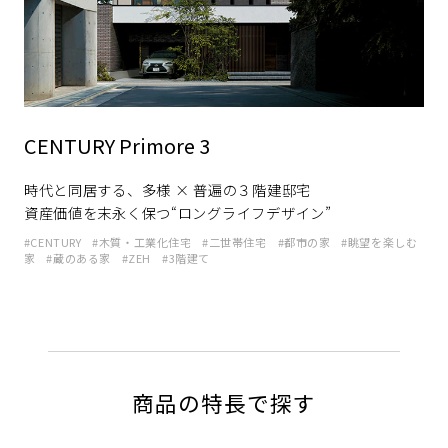
ホームを結ぶコミュニケーションサイト。お得・便利・安心なコン
新卒者採用
向のまちづくりを実現していきます。
ホームラウンジ リフォーム
テンツや、ミサワホームからの大切なお知らせなど配信していま
す。
ミサワゼネラルソリューション
中途採用
これから住まいをご検討の方
ミサワオーナーズクラブ
多彩な動画やこだわりが詰まった建築実例、注目の最新情報など、
障がい者採用
住まいづくりを楽しく学べるデジタルラウンジです。
CENTURY Primore 3
ホームラウンジ 新築・戸建て
ウエルネス事業
時代と同居する、多様 × 普遍の３階建邸宅
資産価値を末永く保つ“ロングライフデザイン”
海外事業
CENTURY
木質・工業化住宅
二世帯住宅
都市の家
眺望を楽しむ
家
蔵のある家
ZEH
3階建て
商品の特長で探す