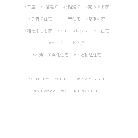
ミサワアイデンティティ
平屋
2階建て
3階建て
蔵のある家
子育て住宅
二世帯住宅
都市の家
和を楽しむ家
ZEH
レジリエンス住宅
センターリビング
木質・工業化住宅
木造軸組住宅
CENTURY
GENIUS
SMART STYLE
MJ Wood
OTHER PRODUCTS