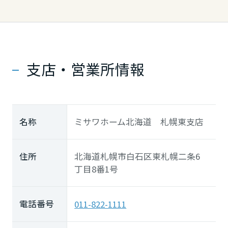
中国・四国エリア
鳥取県
支店・営業所情報
島根県
名称
ミサワホーム北海道 札幌東支店
岡山県
住所
北海道札幌市白石区東札幌二条6
広島県
丁目8番1号
電話番号
011-822-1111
山口県