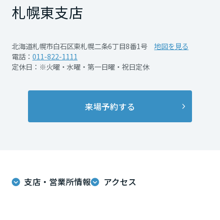
再開発・官民連携事業
土地活用実例
札幌東支店
展示
場・
イベント情報
企業・IR
住まいるりんぐ（ロングサポート）
リフォーム事例
住まいづくりガイド
分譲マンション開発事業
宮城県
カタログ請求
法人のお客さま
保証制度
北海道札幌市白石区東札幌二条6丁目8番1号
地図を見る
事業用
買う
ニュース
収益不動産・投資開発事業
住まいのご相談
電話：
011-822-1111
アフターメンテナンス
定休日：※火曜・水曜・第一日曜・祝日定休
秋田県
企業不動産活用（CRE）戦略
MISAWAについて
建築再生事業
事業用リノベーション
分譲住宅（建売・土地）検索
ミサワリフォーム
社宅建築
ミサワホームグループ
事業用売買
ホテル・旅館リフォーム
中古住宅検索
山形県
来場予約する
ご相談窓口
医療・介護・子育て・障がい福祉施設
IR情報
スムストック検索
リフォーム営業所
事業用地・事業用建物
SDGs
福島県
お客様センター
分譲マンション検索
これから土地活用・賃貸経営をご検討の方
分譲用地
環境活動
土地活用の基礎から長期安定経営を目指すオーナー様まで、賃貸経営
関東
売る
[MISAWA RELAY]
支店・営業所情報
アクセス
に役立つ多彩な情報を幅広くお届けします。
これからリフォームをご検討の方
採用情報
茨城県
実例動画や基礎知識、収納の工夫など、理想の住まいを叶えるリフォ
ホームラウンジ 土地活用・賃貸経営
ームの具体策とアイデアを豊富にご用意しています。
住まいの売却
ミサワホームオーナーさま・リフォーム工事ご契約者さまとミサワホ
すべてのフィールドに新しい価値をデザインし、持続可能な未来志向