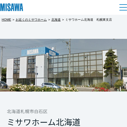
HOME
>
お近くのミサワホーム
>
北海道
>
ミサワホーム北海道 札幌東支店
住まい
都道府県を選択
建てる
土地活用
[注文住宅]
北海道
個人のお客さま
商品ラインアップ
リフォーム
北海道
デザイン
戸建て・マンション
賃貸住宅
まちづくり
東北
テクノロジー（住まいの性能）
賃貸併用住宅
複合開発・投資開発
ミサワリフォームとは
建築事例・建築実例
オーナーサポート
青森県
店舗・各種施設
リフォームの流れ
北海道札幌市白石区
デザイナーズギャラリー
サポートメニュー
複合開発事業（ASMACI-アスマチ-）
土地活用モデルルーム見学
企
業・
IR情報
ミサワホーム北海道
岩手県
リフォームメニュー
インテリア