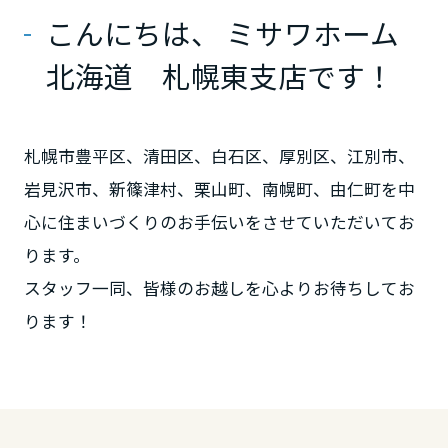
ームを結ぶコミュニケーションサイト。お得・便利・安心なコンテン
新卒者採用
のまちづくりを実現していきます。
ホームラウンジ リフォーム
こんにちは、 ミサワホーム
ツや、ミサワホームからの大切なお知らせなど配信しています。
栃木県
ミサワゼネラルソリューション
中途採用
これから住まいをご検討の方
北海道 札幌東支店です！
ミサワオーナーズクラブ
多彩な動画やこだわりが詰まった建築実例、注目の最新情報など、住
障がい者採用
群馬県
まいづくりを楽しく学べるデジタルラウンジです。
札幌市豊平区、清田区、白石区、厚別区、江別市、
ホームラウンジ 新築・戸建て
ウエルネス事業
岩見沢市、新篠津村、栗山町、南幌町、由仁町を中
埼玉県
心に住まいづくりのお手伝いをさせていただいてお
海外事業
ります。
千葉県
スタッフ一同、皆様のお越しを心よりお待ちしてお
ります！
東京都
神奈川県