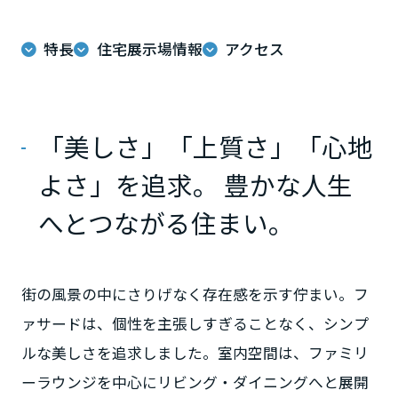
ミサワアイデンティティ
甲信越・北陸
特長
住宅展示場情報
アクセス
富山県
「美しさ」「上質さ」「心地
新潟県
よさ」を追求。 豊かな人生
へとつながる住まい。
山梨県
長野県
街の風景の中にさりげなく存在感を示す佇まい。フ
ァサードは、個性を主張しすぎることなく、シンプ
東海エリア
ルな美しさを追求しました。室内空間は、ファミリ
ーラウンジを中心にリビング・ダイニングへと展開
岐阜県