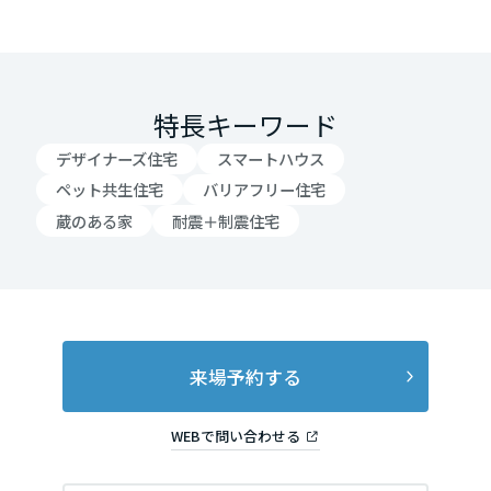
岡山県
広島県
特長キーワード
デザイナーズ住宅
スマートハウス
山口県
ペット共生住宅
バリアフリー住宅
蔵のある家
耐震＋制震住宅
徳島県
香川県
来場予約する
WEBで問い合わせる
愛媛県