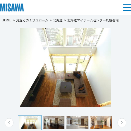
HOME
>
お近くのミサワホーム
>
北海道
>
北海道マイホームセンター札幌会場
住まい
都道府県を選択
【豊平区】ママパパ安心見学会＜完全予
建てる
土地活用
[注文住宅]
約制＞
北海道
完全予約制
個人のお客さま
商品ラインアップ
リフォーム
北海道
住宅展示場でモデルハウスをゆっくり見学し
デザイン
戸建て・マンション
賃貸住宅
まちづくり
ませんか？
東北
テクノロジー（住まいの性能）
保育士さんにお子様をあずけて、ゆっくり、
賃貸併用住宅
複合開発・投資開発
ミサワリフォームとは
建築事例・建築実例
オーナーサポート
青森県
ゆったり、将来の家づくりを一緒に考えま
店舗・各種施設
す。
リフォームの流れ
デザイナーズギャラリー
サポートメニュー
複合開発事業（ASMACI-アスマチ-）
土地活用モデルルーム見学
企
業・
IR情報
完全予約制となっておりますので、事前にご
岩手県
リフォームメニュー
インテリア