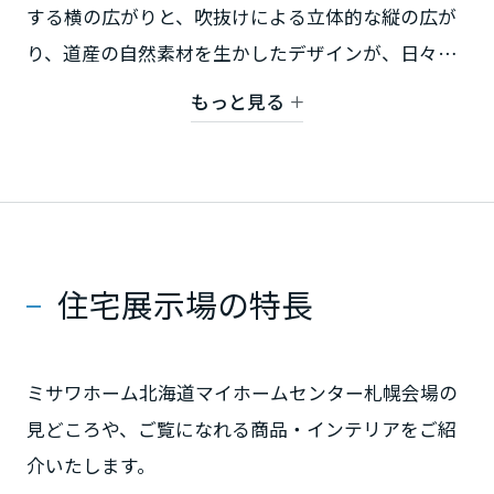
する横の広がりと、吹抜けによる立体的な縦の広が
り、道産の自然素材を生かしたデザインが、日々の
静岡県
暮らしの舞台に大きなゆとりを生み出しています。
もっと見る
家族のつながりを感じながら、一人ひとりが充実し
愛知県
て過ごすことができる上質で多彩な空間構成、未来
の地球環境も見つめた先進の技術。暮らしを、人生
を、豊かに楽しむための住まいです。
三重県
住宅展示場の特長
近畿エリア
滋賀県
ミサワホーム北海道マイホームセンター札幌会場の
見どころや、ご覧になれる商品・インテリアをご紹
京都府
介いたします。