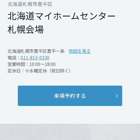
予約をお願い致します。
再開発・官民連携事業
北海道札幌市豊平区
土地活用実例
もっと見る
展示
場・
イベント情報
企業・IR
住まいるりんぐ（ロングサポート）
リフォーム事例
住まいづくりガイド
北海道マイホームセンター
分譲マンション開発事業
宮城県
カタログ請求
法人のお客さま
保証制度
札幌会場
事業用
買う
ニュース
収益不動産・投資開発事業
住まいのご相談
アフターメンテナンス
秋田県
企業不動産活用（CRE）戦略
MISAWAについて
建築再生事業
事業用リノベーション
北海道札幌市豊平区豊平一条
地図を見る
分譲住宅（建売・土地）検索
ミサワリフォーム
電話：
011-813-0330
社宅建築
ミサワホームグループ
営業時間：10:00～18:00
事業用売買
ホテル・旅館リフォーム
中古住宅検索
山形県
定休日：※水曜定休（祝日除く）
ご相談窓口
医療・介護・子育て・障がい福祉施設
IR情報
スムストック検索
PDFを見る
リフォーム営業所
事業用地・事業用建物
SDGs
福島県
お客様センター
分譲マンション検索
来場予約する
これから土地活用・賃貸経営をご検討の方
分譲用地
環境活動
土地活用の基礎から長期安定経営を目指すオーナー様まで、賃貸経営
関東
売る
開催日時
2026年7月12日(日)～8月9日
[MISAWA RELAY]
に役立つ多彩な情報を幅広くお届けします。
これからリフォームをご検討の方
採用情報
(日) 10：00～17：00 ※
茨城県
実例動画や基礎知識、収納の工夫など、理想の住まいを叶えるリフォ
ホームラウンジ 土地活用・賃貸経営
水曜日を除く
ームの具体策とアイデアを豊富にご用意しています。
住まいの売却
ミサワホームオーナーさま・リフォーム工事ご契約者さまとミサワホ
すべてのフィールドに新しい価値をデザインし、持続可能な未来志向