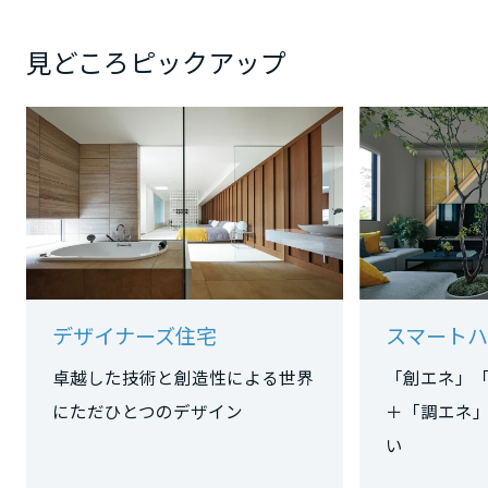
大阪府
見どころピックアップ
兵庫県
奈良県
和歌山県
デザイナーズ住宅
スマートハ
中国・四国エリア
卓越した技術と創造性による世界
「創エネ」
にただひとつのデザイン
＋「調エネ
鳥取県
い