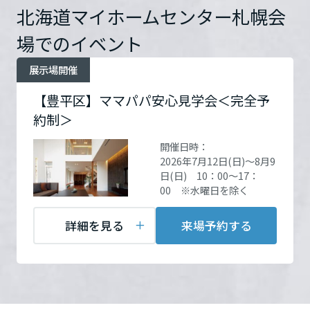
ームを結ぶコミュニケーションサイト。お得・便利・安心なコンテン
新卒者採用
のまちづくりを実現していきます。
北海道マイホームセンター札幌会
ホームラウンジ リフォーム
ツや、ミサワホームからの大切なお知らせなど配信しています。
開催場所
北海道マイホームセンター
栃木県
ミサワゼネラルソリューション
中途採用
場でのイベント
札幌会場
詳細を見る
これから住まいをご検討の方
ミサワオーナーズクラブ
多彩な動画やこだわりが詰まった建築実例、注目の最新情報など、住
障がい者採用
展示場開催
群馬県
まいづくりを楽しく学べるデジタルラウンジです。
住所
北海道札幌市豊平区豊平一
【豊平区】ママパパ安心見学会＜完全予
条
Google Map
ホームラウンジ 新築・戸建て
ウエルネス事業
約制＞
埼玉県
開催日時：
お問い合
電話：
011-813-0330
2026年7月12日(日)～8月9
海外事業
わせ
営業時間：10:00～18:00
日(日) 10：00～17：
千葉県
定休日：※水曜定休（祝日
00 ※水曜日を除く
除く）
担当者：大沼 忠孝
詳細を見る
来場予約する
東京都
神奈川県
来場予約する