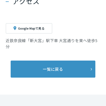
アクセス
長崎県
熊本県
Google Mapで見る
大分県
近鉄奈良線「新大宮」駅下車 大宮通りを東へ徒歩5
分
宮崎県
一覧に戻る
鹿児島県