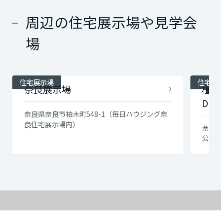
周辺の住宅展示場や見学会
場
住宅展示場
住宅展
奈良展示場
橿原
DES
奈良県奈良市柏木町548-1（毎日ハウジング奈
良住宅展示場内）
奈良県
公園