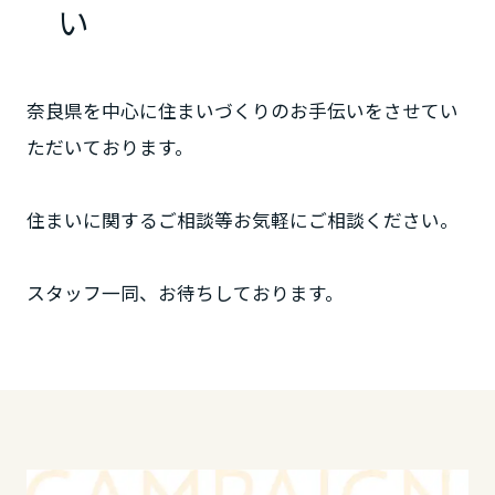
ームを結ぶコミュニケーションサイト。お得・便利・安心なコンテン
新卒者採用
い
のまちづくりを実現していきます。
ホームラウンジ リフォーム
ツや、ミサワホームからの大切なお知らせなど配信しています。
栃木県
ミサワゼネラルソリューション
中途採用
これから住まいをご検討の方
ミサワオーナーズクラブ
奈良県を中心に住まいづくりのお手伝いをさせてい
多彩な動画やこだわりが詰まった建築実例、注目の最新情報など、住
障がい者採用
群馬県
まいづくりを楽しく学べるデジタルラウンジです。
ただいております。
ホームラウンジ 新築・戸建て
ウエルネス事業
埼玉県
住まいに関するご相談等お気軽にご相談ください。
海外事業
スタッフ一同、お待ちしております。
千葉県
東京都
神奈川県