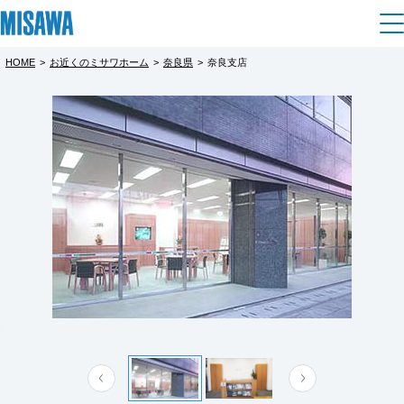
HOME
>
お近くのミサワホーム
>
奈良県
>
奈良支店
住まい
都道府県を選択
建てる
土地活用
[注文住宅]
北海道
個人のお客さま
商品ラインアップ
リフォーム
北海道
デザイン
戸建て・マンション
賃貸住宅
まちづくり
東北
テクノロジー（住まいの性能）
賃貸併用住宅
複合開発・投資開発
ミサワリフォームとは
建築事例・建築実例
オーナーサポート
青森県
店舗・各種施設
リフォームの流れ
デザイナーズギャラリー
サポートメニュー
複合開発事業（ASMACI-アスマチ-）
土地活用モデルルーム見学
企
業・
IR情報
岩手県
リフォームメニュー
インテリア