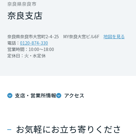
再開発・官民連携事業
奈良県奈良市
土地活用実例
展示
場・
イベント情報
企業・IR
住まいるりんぐ（ロングサポート）
リフォーム事例
住まいづくりガイド
奈良支店
分譲マンション開発事業
宮城県
カタログ請求
法人のお客さま
保証制度
事業用
買う
ニュース
収益不動産・投資開発事業
住まいのご相談
奈良県奈良市大宮町2-4-25 MY奈良大宮ビル6F
地図を見る
アフターメンテナンス
秋田県
電話：
0120-874-330
企業不動産活用（CRE）戦略
MISAWAについて
建築再生事業
営業時間：10:00～18:00
事業用リノベーション
分譲住宅（建売・土地）検索
ミサワリフォーム
定休日：火・水定休
社宅建築
ミサワホームグループ
事業用売買
ホテル・旅館リフォーム
中古住宅検索
山形県
ご相談窓口
医療・介護・子育て・障がい福祉施設
IR情報
スムストック検索
リフォーム営業所
事業用地・事業用建物
SDGs
福島県
お客様センター
分譲マンション検索
支店・営業所情報
アクセス
これから土地活用・賃貸経営をご検討の方
分譲用地
環境活動
土地活用の基礎から長期安定経営を目指すオーナー様まで、賃貸経営
関東
売る
[MISAWA RELAY]
に役立つ多彩な情報を幅広くお届けします。
これからリフォームをご検討の方
採用情報
茨城県
実例動画や基礎知識、収納の工夫など、理想の住まいを叶えるリフォ
ホームラウンジ 土地活用・賃貸経営
お気軽にお立ち寄りくださ
ームの具体策とアイデアを豊富にご用意しています。
住まいの売却
ミサワホームオーナーさま・リフォーム工事ご契約者さまとミサワホ
すべてのフィールドに新しい価値をデザインし、持続可能な未来志向