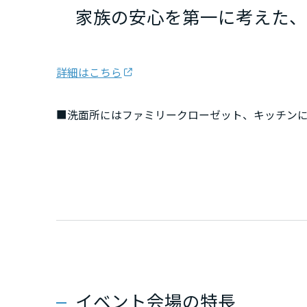
家族の安心を第一に考えた
新潟県
山梨県
詳細はこちら
長野県
■洗面所にはファミリークローゼット、キッチン
”毎日使う”収納を充実させることで、ストレスな
東海エリア
■リビングは天井高3.0ｍの開放的な空間。南に
充実したおうち時間を過ごしていただけます。
岐阜県
■小中学校まで徒歩圏内で毎日の通学も安心な距
静岡県
愛知県
イベント会場の特長