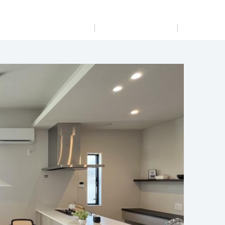
展示
場・
イベント情報
カタログ請求
住まいのご相談
リフォーム
まちづくり
オーナーサポート
企
業・
IR情報
閉じる
閉じる
閉じる
閉じる
閉じる
閉じる
これから土地活用・賃貸経営をご検討の方
これからリフォームをご検討の方
これから住まいをご検討の方
すべてのフィールドに新しい価値をデザインし、持続可能
多彩な動画やこだわりが詰まった建築実例、注目の最新情
土地活用の基礎から長期安定経営を目指すオーナー様ま
実例動画や基礎知識、収納の工夫など、理想の住まいを叶
ミサワホームオーナーさま・リフォーム工事ご契約者さま
な未来志向のまちづくりを実現していきます。
報など、住まいづくりを楽しく学べるデジタルラウンジで
で、賃貸経営に役立つ多彩な情報を幅広くお届けします。
えるリフォームの具体策とアイデアを豊富にご用意してい
とミサワホームを結ぶコミュニケーションサイト。お得・
す。
ます。
便利・安心なコンテンツや、ミサワホームからの大切なお
ミサワゼネラルソリューション
ホームラウンジ 土地活用・賃貸経営
知らせなど配信しています。
ホームラウンジ 新築・戸建て
ホームラウンジ リフォーム
ミサワアイデンティティ
ミサワオーナーズクラブ