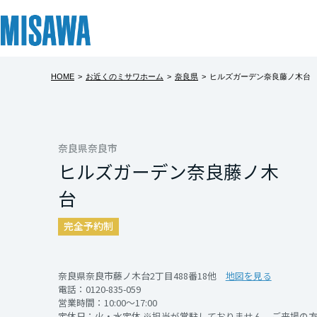
HOME
>
お近くのミサワホーム
>
奈良県
>
ヒルズガーデン奈良藤ノ木台
リフォーム
住まい
土地活用
まちづくり
オーナーサポート
企業・IR情報
ヒルズガーデ
建てる
個人のお客さま
戸建て・マンション
複合開発・投資開発
サポートメニュー
企業・IR
北海道
【建売住宅分譲中
[注文住宅]
奈良県奈良市
ヒルズガーデン奈良藤ノ木
災害に強い「ミサ
北海道
商品ラインアップ
賃貸住宅
ミサワリフォームとは
複合開発事業（ASMACI-アスマチ-）
住まいるりんぐ（ロングサポート）
ニュース
きる等身大の建物
台
東北
デザイン
賃貸併用住宅
リフォームの流れ
再開発・官民連携事業
保証制度
MISAWAについて
完全予約制
※現地に係員は常
テクノロジー（住まいの性能）
店舗・各種施設
リフォームメニュー
分譲マンション開発事業
アフターメンテナンス
ミサワホームグループ
青森県
恐れ入りますが、
建築事例・建築実例
土地活用モデルルーム見学
リフォーム事例
収益不動産・投資開発事業
ミサワリフォーム
IR情報
いいたします。
奈良県奈良市藤ノ木台2丁目488番18他
地図を見る
電話：
0120-835-059
岩手県
デザイナーズギャラリー
土地活用実例
建築再生事業
SDGs
営業時間：10:00～17:00
開催日時
定休日：火・水定休 ※担当が常駐しておりません。ご来場の