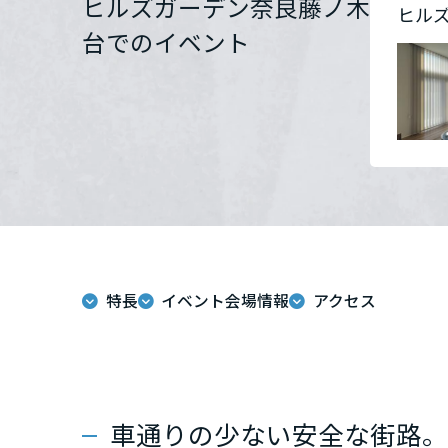
ヒルズガーデン奈良藤ノ木
ヒル
群馬県
台でのイベント
埼玉県
千葉県
東京都
特長
イベント会場情報
アクセス
神奈川県
甲信越・北陸
富山県
車通りの少ない安全な街路