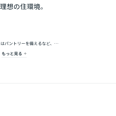
、理想の住環境。
にはパントリーを備えるなど、
く整理整頓できる快適な住まいです。
もっと見る
隣接するお庭にはテラスデッキを採用しており
離。子育て環境に優れた立地です。