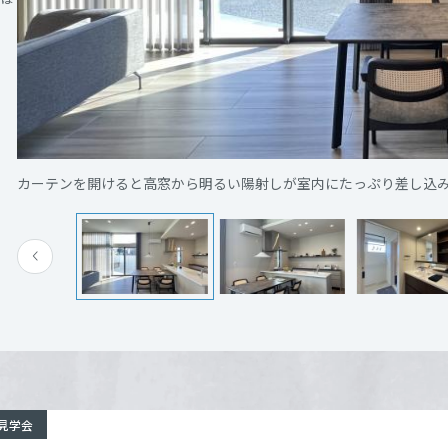
[MISAWA RELAY]
海外事業
ヒルズガーデン奈良藤ノ木台
詳細を見る
住まいの売却
奈良県奈良市藤ノ木台2丁目488番18他
Google Map
カーテンを開けると高窓から明るい陽射しが室内にたっぷり差し込みます
電話：
0120-835-059
営業時間：10:00～17:00
定休日：火・水定休 ※担当が常駐しておりません。ご
事前にご予約をお願いします。
担当者：奈良支店
来場予約する
見学会