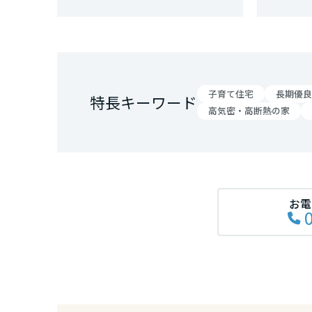
和歌山県
中国・四国エ
鳥取県
子育て住宅
長期優良
特長キーワード
高気密・高断熱の家
岡山県
広島県
お電
山口県
徳島県