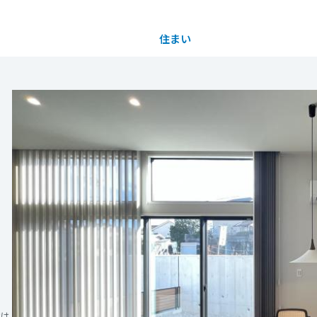
住まい
土地活用
都道府県を選択
ン奈良藤ノ木台 ご見学予約
完全予約制
買う
法人のお客さま
事業用
事業用売買
ご相談窓口
採用情報
】
ワホームの技術」を、リアルな暮らしがイメージで
分譲住宅（建売・土地）検索
企業不動産活用（CRE）戦略
事業用リノベーション
事業用地・事業用建物
お客様センター
新卒者採用
でご体感ください！
中古住宅検索
社宅建築
ホテル・旅館リフォーム
分譲用地
中途採用
駐しておりません。
もっと見る
スムストック検索
医療・介護・子育て・障がい福祉施設
障がい者採用
リフォーム営業所
事前にご予約の上、ご来場いただけますようお願
分譲マンション検索
ウエルネス事業
随時ご予約受付中
売る
方は